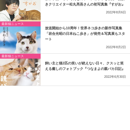
きクリエイター松丸亮吾さんの初写真集『すがお』
2022年8月6日
最新猫ニュース
放送開始から10周年！世界ネコ歩きの新作写真集
「岩合光昭の日本ねこ歩き」が発売＆写真展もスタ
ート
2022年8月2日
最新猫ニュース
飼い主と猫2匹の笑いが絶えない日々、クスッと笑
える癒しのフォトブック『つなまよの親バカ日記』
2022年6月30日