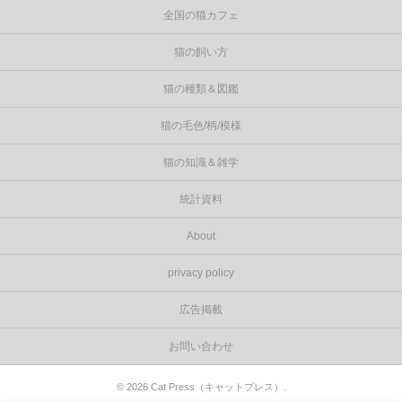
全国の猫カフェ
猫の飼い方
猫の種類＆図鑑
猫の毛色/柄/模様
猫の知識＆雑学
統計資料
About
privacy policy
広告掲載
お問い合わせ
©
2026
Cat Press（キャットプレス）
.