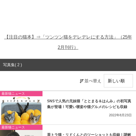
猫の商品レビュー
猫の豆知識・雑学
猫の調査データ
【注目の猫本】⇒「ツンツン猫をデレデレにする方法」（25年
猫の譲渡会
2月刊行）
猫の社会問題
写真集( 2 )
猫のゲーム・アプリ
並べ替え
猫のフリー写真素材
最新猫ニュース
SNSで人気の兄妹猫「ととまる＆はんみ」の初写真
集が登場！可愛い寝姿や猫グルメのレシピも収録
2022年8月23日
最新猫ニュース
茶トラ猫・リドくんとのツーショットも収録！謎解