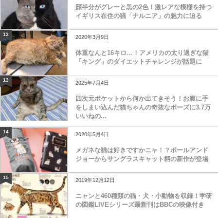
顔半分がグレーと黒の2色！激レアな模様を持つ
イギリス在住の猫「ナルニア」の魅力に迫る
12
2020年3月9日
体重なんと16キロ…！アメリカの太り過ぎな猫
「キング」のダイエットチャレンジが話題に
13
2025年7月4日
四次元ポケットから何か出てきそう！お腹に手
をしまい込んだ猫ちゃんの奇抜なポーズに3.7万
いいねの...
14
2020年5月4日
メガネな猫は好きですかニャ！？ポールアンド
ジョーからサングラスキャット柄の新作が登場
15
2019年12月12日
ニャンと460種類の猫・犬・小動物を収録！学研
の図鑑LIVEシリーズ最新刊はBBCの映像付き