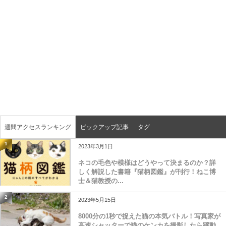
週間アクセスランキング
ピックアップ記事
タグ
1
2023年3月1日
ネコの毛色や模様はどうやって決まるのか？詳
しく解説した書籍『猫柄図鑑』が刊行！ねこ博
士＆猫教授の...
2
2023年5月15日
8000分の1秒で捉えた猫の本気バトル！写真家が
高速シャッターで猫のケンカを撮影したら躍動