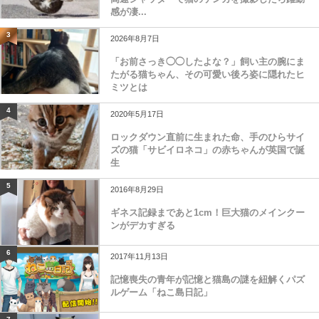
感が凄...
3
2026年8月7日
「お前さっき◯◯したよな？」飼い主の腕にま
たがる猫ちゃん、その可愛い後ろ姿に隠れたヒ
ミツとは
4
2020年5月17日
ロックダウン直前に生まれた命、手のひらサイ
ズの猫「サビイロネコ」の赤ちゃんが英国で誕
生
5
2016年8月29日
ギネス記録まであと1cm！巨大猫のメインクー
ンがデカすぎる
6
2017年11月13日
記憶喪失の青年が記憶と猫島の謎を紐解くパズ
ルゲーム「ねこ島日記」