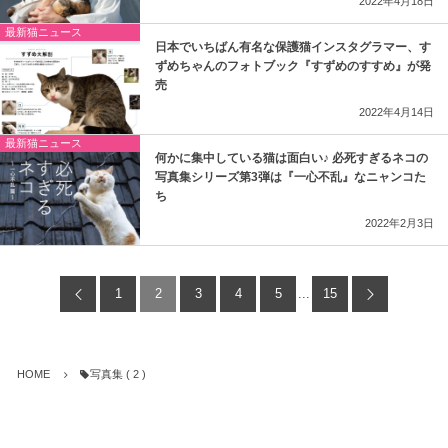
2022年4月18日
最新猫ニュース
日本でいちばん有名な保護猫インスタグラマー、す
ずめちゃんのフォトブック『すずめのすすめ』が発
売
2022年4月14日
最新猫ニュース
何かに集中している猫は面白い♪ 必死すぎるネコの
写真集シリーズ第3弾は『一心不乱』なニャンコた
ち
2022年2月3日
1
2
3
4
5
...
15
HOME
写真集 ( 2 )