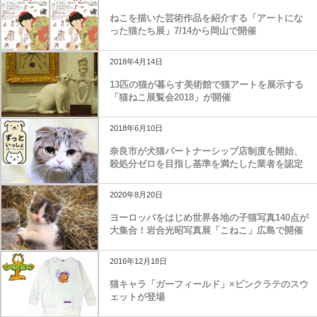
ねこを描いた芸術作品を紹介する「アートにな
った猫たち展」7/14から岡山で開催
2018年4月14日
13匹の猫が暮らす美術館で猫アートを展示する
「猫ねこ展覧会2018」が開催
2018年6月10日
奈良市が犬猫パートナーシップ店制度を開始、
殺処分ゼロを目指し基準を満たした業者を認定
2020年8月20日
ヨーロッパをはじめ世界各地の子猫写真140点が
大集合！岩合光昭写真展「こねこ」広島で開催
2016年12月18日
猫キャラ「ガーフィールド」×ピンクラテのスウ
ェットが登場