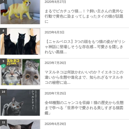
7
2020年8月27日
まるでピカチュウ猫…！？飼い主さんの意外な
行動で黄色に染まってしまったタイの猫が話題
に
8
2023年6月3日
【ニャルベロス】3つの頭をもつ猫の姿がギリシ
ャ神話に登場しそうな存在感→可愛さを隠しき
れない黒猫...
9
2023年7月26日
マヌルネコは何故かわいいのか？イエネコとの
違いから生態や進化まで、知られざるマヌルネ
コの秘密に迫...
10
2020年7月25日
全48種類のニャンコを収録！猫の歴史から生態
まで学べる「世界中で愛される美しすぎる猫図
鑑」
11
2020年6月29日