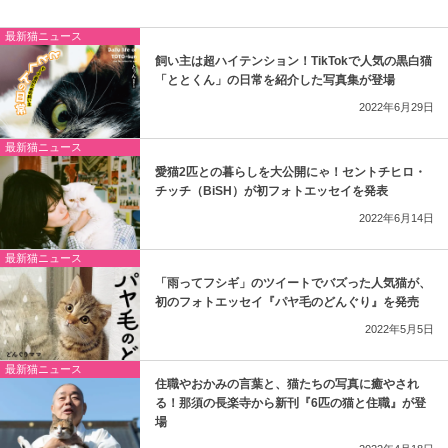
最新猫ニュース
飼い主は超ハイテンション！TikTokで人気の黒白猫
「ととくん」の日常を紹介した写真集が登場
2022年6月29日
最新猫ニュース
愛猫2匹との暮らしを大公開にゃ！セントチヒロ・
チッチ（BiSH）が初フォトエッセイを発表
2022年6月14日
最新猫ニュース
「雨ってフシギ」のツイートでバズった人気猫が、
初のフォトエッセイ『パヤ毛のどんぐり』を発売
2022年5月5日
最新猫ニュース
住職やおかみの言葉と、猫たちの写真に癒やされ
る！那須の長楽寺から新刊『6匹の猫と住職』が登
場