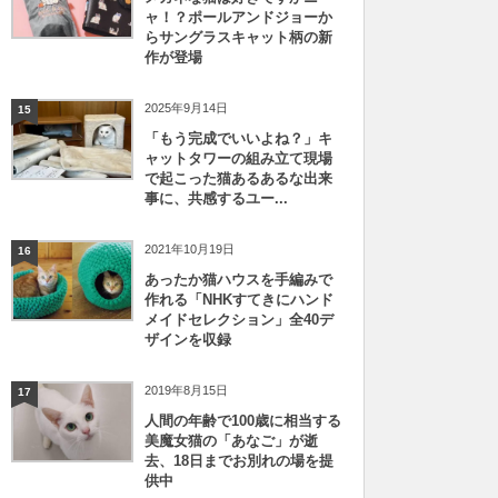
ャ！？ポールアンドジョーか
らサングラスキャット柄の新
作が登場
2025年9月14日
15
「もう完成でいいよね？」キ
ャットタワーの組み立て現場
で起こった猫あるあるな出来
事に、共感するユー...
2021年10月19日
16
あったか猫ハウスを手編みで
作れる「NHKすてきにハンド
メイドセレクション」全40デ
ザインを収録
2019年8月15日
17
人間の年齢で100歳に相当する
美魔女猫の「あなご」が逝
去、18日までお別れの場を提
供中