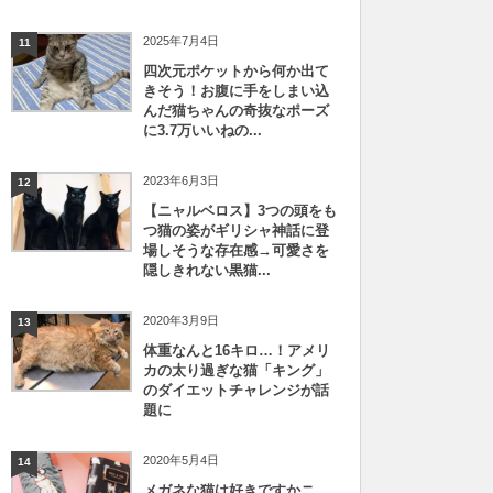
2025年7月4日
11
四次元ポケットから何か出て
きそう！お腹に手をしまい込
んだ猫ちゃんの奇抜なポーズ
に3.7万いいねの...
2023年6月3日
12
【ニャルベロス】3つの頭をも
つ猫の姿がギリシャ神話に登
場しそうな存在感→可愛さを
隠しきれない黒猫...
2020年3月9日
13
体重なんと16キロ…！アメリ
カの太り過ぎな猫「キング」
のダイエットチャレンジが話
題に
2020年5月4日
14
メガネな猫は好きですかニ