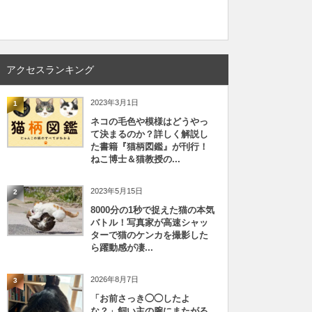
アクセスランキング
2023年3月1日
1
ネコの毛色や模様はどうやっ
て決まるのか？詳しく解説し
た書籍『猫柄図鑑』が刊行！
ねこ博士＆猫教授の...
2023年5月15日
2
8000分の1秒で捉えた猫の本気
バトル！写真家が高速シャッ
ターで猫のケンカを撮影した
ら躍動感が凄...
2026年8月7日
3
「お前さっき◯◯したよ
な？」飼い主の腕にまたがる