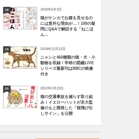
2020年6月3日
18
猫がケンカでお腹を見せるの
には意外な理由が…！100の疑
問にQ&Aで解説する「ねこほ
ん...
2019年12月12日
19
ニャンと460種類の猫・犬・小
動物を収録！学研の図鑑LIVE
シリーズ最新刊はBBCの映像
付き
2022年2月23日
20
猫の交通事故を減らす取り組
み！イエローハットが京大監
修のもと開発した「猫飛び出
しサイン」を公開