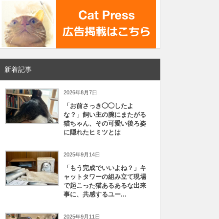
新着記事
2026年8月7日
「お前さっき◯◯したよ
な？」飼い主の腕にまたがる
猫ちゃん、その可愛い後ろ姿
に隠れたヒミツとは
2025年9月14日
「もう完成でいいよね？」キ
ャットタワーの組み立て現場
で起こった猫あるあるな出来
事に、共感するユー...
2025年9月11日