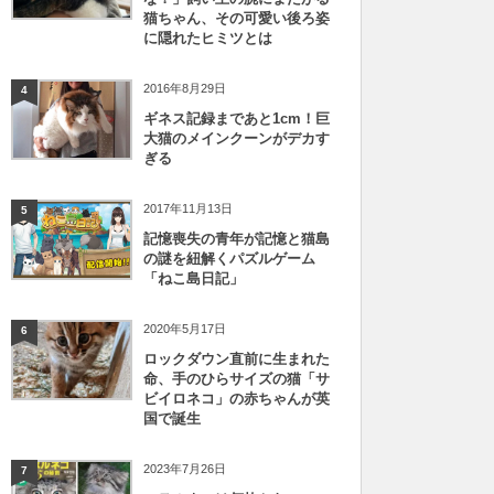
猫ちゃん、その可愛い後ろ姿
に隠れたヒミツとは
2016年8月29日
4
ギネス記録まであと1cm！巨
大猫のメインクーンがデカす
ぎる
2017年11月13日
5
記憶喪失の青年が記憶と猫島
の謎を紐解くパズルゲーム
「ねこ島日記」
2020年5月17日
6
ロックダウン直前に生まれた
命、手のひらサイズの猫「サ
ビイロネコ」の赤ちゃんが英
国で誕生
2023年7月26日
7