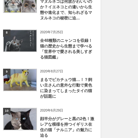
マヌルネコは何故かわいいの
か？イエネコとの違いから生
態や進化まで、知られざるマ
ヌルネコの秘密に迫...
2020年7月25日
8
全48種類のニャンコを収録！
猫の歴史から生態まで学べる
「世界中で愛される美しすぎ
る猫図鑑」
2020年8月27日
9
まるでピカチュウ猫…！？飼
い主さんの意外な行動で黄色
に染まってしまったタイの猫
が話題に
2020年6月29日
10
顔半分がグレーと黒の2色！激
レアな模様を持つイギリス在
住の猫「ナルニア」の魅力に
迫る