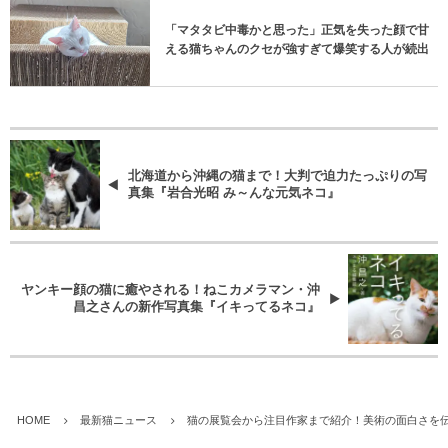
「マタタビ中毒かと思った」正気を失った顔で甘
える猫ちゃんのクセが強すぎて爆笑する人が続出
北海道から沖縄の猫まで！​大判で迫力たっぷりの写
真集​『​岩合光昭 み～んな元気ネコ』
ヤンキー顔の猫に癒やされる！ねこカメラマン・沖
昌之さんの新作写真集​​『イキってるネコ』
HOME
最新猫ニュース
猫の展覧会から注目作家まで紹介！美術の面白さを