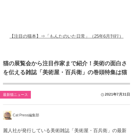
猫の商品レビュー
猫の豆知識・雑学
猫の調査データ
【注目の猫本】⇒「もんたのいた日常」（25年6月刊行）
猫の譲渡会
猫の社会問題
猫の展覧会から注目作家まで紹介！美術の面白さ
を伝える雑誌「美術屋・百兵衛」の巻頭特集は猫
猫のゲーム・アプリ
猫のフリー写真素材
2021年7月31日
最新猫ニュース
Cat Press編集部
麗人社が発行している美術雑誌「美術屋・百兵衛」の最新