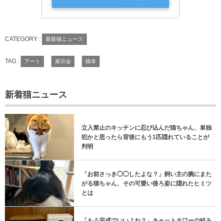
CATEGORY :
最新猫ニュース
TAG :
アート
展示会
猫本
新着猫ニュース
立入禁止のキッチンに忍び込んだ猫ちゃん、単独
犯かと思ったら背後にもう1匹隠れていることが
判明
「お前さっき◯◯したよな？」飼い主の腕にまた
がる猫ちゃん、その可愛い後ろ姿に隠れたヒミツ
とは
「もう完成でいいよね？」キャットタワーの組み