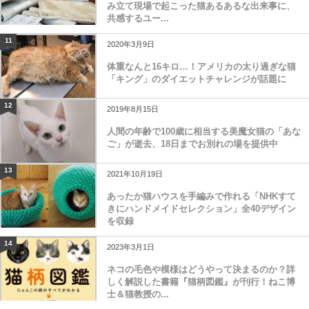
み立て現場で起こった猫あるあるな出来事に、
共感するユー...
11
2020年3月9日
体重なんと16キロ…！アメリカの太り過ぎな猫
「キング」のダイエットチャレンジが話題に
12
2019年8月15日
人間の年齢で100歳に相当する美魔女猫の「あな
ご」が逝去、18日までお別れの場を提供中
13
2021年10月19日
あったか猫ハウスを手編みで作れる「NHKすて
きにハンドメイドセレクション」全40デザイン
を収録
14
2023年3月1日
ネコの毛色や模様はどうやって決まるのか？詳
しく解説した書籍『猫柄図鑑』が刊行！ねこ博
士＆猫教授の...