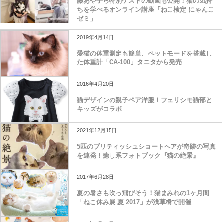
藤あや子ら特別ゲストの動画も公開！猫の気持
ちを学べるオンライン講座「ねこ検定 にゃんこ
ゼミ」
2019年4月14日
愛猫の体重測定も簡単、ペットモードを搭載し
た体重計「CA-100」タニタから発売
2016年4月20日
猫デザインの親子ペア洋服！フェリシモ猫部と
キッズがコラボ
2021年12月15日
5匹のブリティッシュショートヘアが奇跡の写真
を連発！癒し系フォトブック『猫の絶景』
2017年6月28日
夏の暑さも吹っ飛びそう！猫まみれの1ヶ月間
「ねこ休み展 夏 2017」が浅草橋で開催