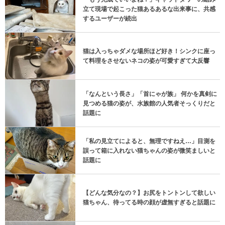
立て現場で起こった猫あるあるな出来事に、共感
するユーザーが続出
猫は入っちゃダメな場所ほど好き！シンクに座っ
て料理をさせないネコの姿が可愛すぎて大反響
「なんという長さ」「首にゃが族」 何かを真剣に
見つめる猫の姿が、水族館の人気者そっくりだと
話題に
「私の見立てによると、無理ですねえ…」目測を
誤って箱に入れない猫ちゃんの姿が微笑ましいと
話題に
【どんな気分なの？】お尻をトントンして欲しい
猫ちゃん、待ってる時の顔が虚無すぎると話題に