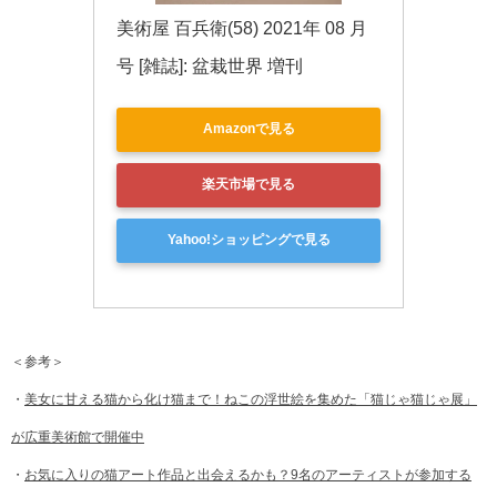
美術屋 百兵衛(58) 2021年 08 月
号 [雑誌]: 盆栽世界 増刊
Amazonで見る
楽天市場で見る
Yahoo!ショッピングで見る
＜参考＞
・
美女に甘える猫から化け猫まで！ねこの浮世絵を集めた「猫じゃ猫じゃ展」
が広重美術館で開催中
・
お気に入りの猫アート作品と出会えるかも？9名のアーティストが参加する