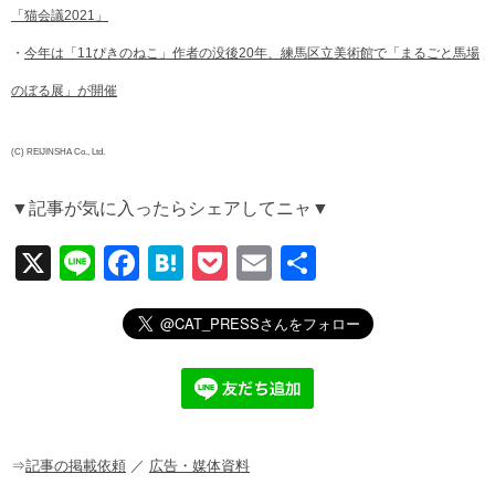
「猫会議2021」
・
今年は「11ぴきのねこ」作者の没後20年、練馬区立美術館で「まるごと馬場
のぼる展」が開催
(C) REIJINSHA Co., Ltd.
▼記事が気に入ったらシェアしてニャ▼
X
Li
F
H
P
E
共
n
a
at
o
m
有
e
c
e
ck
ail
e
n
et
b
a
o
o
⇒
記事の掲載依頼
／
広告・媒体資料