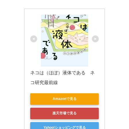
k
ネコは（ほぼ）液体である　ネ
コ研究最前線
Amazonで見る
楽天市場で見る
Yahoo!ショッピングで見る