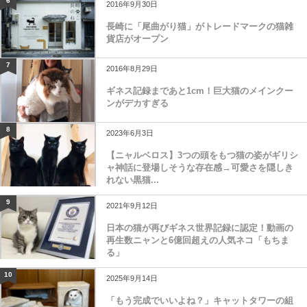
6
2016年9月30日
長崎に「尾曲がり猫」がトレードマークの猫雑
貨店がオープン
7
2016年8月29日
ギネス記録まであと1cm！巨大猫のメインクー
ンがデカすぎる
8
2023年6月3日
【ニャルベロス】3つの頭をもつ猫の姿がギリシ
ャ神話に登場しそうな存在感→可愛さを隠しき
れない黒猫...
9
2021年9月12日
日本の猫が再びギネス世界記録に認定！動画の
再生数ニャンと6億回超えの人気ネコ「もちま
る」
10
2025年9月14日
「もう完成でいいよね？」キャットタワーの組