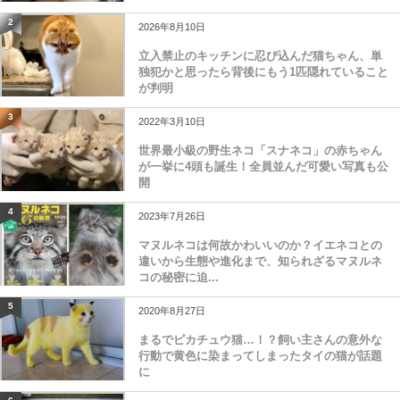
2
2026年8月10日
立入禁止のキッチンに忍び込んだ猫ちゃん、単
独犯かと思ったら背後にもう1匹隠れていること
が判明
3
2022年3月10日
世界最小級の野生ネコ「スナネコ」の赤ちゃん
が一挙に4頭も誕生！全員並んだ可愛い写真も公
開
4
2023年7月26日
マヌルネコは何故かわいいのか？イエネコとの
違いから生態や進化まで、知られざるマヌルネ
コの秘密に迫...
5
2020年8月27日
まるでピカチュウ猫…！？飼い主さんの意外な
行動で黄色に染まってしまったタイの猫が話題
に