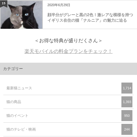
15
2020年6月29日
顔半分がグレーと黒の2色！激レアな模様を持つ
イギリス在住の猫「ナルニア」の魅力に迫る
＜お得な特典が盛りだくさん＞
楽天モバイルの料金プランをチェック！
カテゴリー
最新猫ニュース
1,714
猫の商品
1,393
猫のイベント
950
猫のテレビ・映画
244