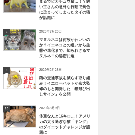
まるでピカチュウ猫…！？飼
い主さんの意外な行動で黄色
に染まってしまったタイの猫
が話題に
2023年7月26日
8
マヌルネコは何故かわいいの
か？イエネコとの違いから生
態や進化まで、知られざるマ
ヌルネコの秘密に迫...
2022年2月23日
9
猫の交通事故を減らす取り組
み！イエローハットが京大監
修のもと開発した「猫飛び出
しサイン」を公開
2020年3月9日
10
体重なんと16キロ…！アメリ
カの太り過ぎな猫「キング」
のダイエットチャレンジが話
題に