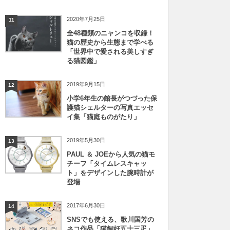
2020年7月25日
11
全48種類のニャンコを収録！
猫の歴史から生態まで学べる
「世界中で愛される美しすぎ
る猫図鑑」
2019年9月15日
12
小学6年生の館長がつづった保
護猫シェルターの写真エッセ
イ集「猫庭ものがたり」
2019年5月30日
13
PAUL ＆ JOEから人気の猫モ
チーフ「タイムレスキャッ
ト」をデザインした腕時計が
登場
2017年6月30日
14
SNSでも使える、歌川国芳の
ネコ作品「猫飼好五十三疋」