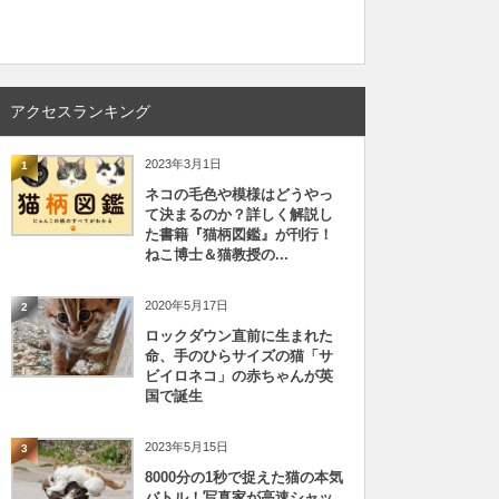
アクセスランキング
2023年3月1日
1
ネコの毛色や模様はどうやっ
て決まるのか？詳しく解説し
た書籍『猫柄図鑑』が刊行！
ねこ博士＆猫教授の...
2020年5月17日
2
ロックダウン直前に生まれた
命、手のひらサイズの猫「サ
ビイロネコ」の赤ちゃんが英
国で誕生
2023年5月15日
3
8000分の1秒で捉えた猫の本気
バトル！写真家が高速シャッ