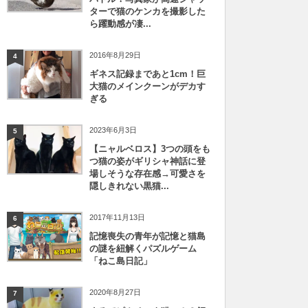
ターで猫のケンカを撮影した
ら躍動感が凄...
2016年8月29日
4
ギネス記録まであと1cm！巨
大猫のメインクーンがデカす
ぎる
2023年6月3日
5
【ニャルベロス】3つの頭をも
つ猫の姿がギリシャ神話に登
場しそうな存在感→可愛さを
隠しきれない黒猫...
2017年11月13日
6
記憶喪失の青年が記憶と猫島
の謎を紐解くパズルゲーム
「ねこ島日記」
2020年8月27日
7