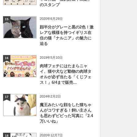
のスタンプ
2020年6月29日
15
顔半分がグレーと黒の2色！激
レアな模様を持つイギリス在
住の猫「ナルニア」の魅力に
迫る
2019年5月10日
16
肉球フェチにはたまらニャ
イ、猫や犬など動物の肉球タ
オルが必ず当たる「くじフェ
ス！」6/4まで販売...
2024年2月2日
17
魔王みたいな顔をした猫ちゃ
んがコワすぎる！飼い主さん
も思わずビビった写真に「2.4
万いいね」
2020年12月7日
18