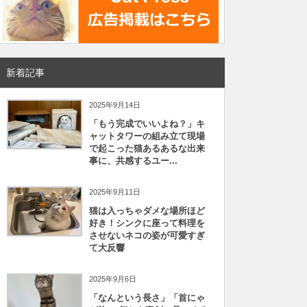
新着記事
2025年9月14日
「もう完成でいいよね？」キ
ャットタワーの組み立て現場
で起こった猫あるあるな出来
事に、共感するユー...
2025年9月11日
猫は入っちゃダメな場所ほど
好き！シンクに座って料理を
させないネコの姿が可愛すぎ
て大反響
2025年9月6日
「なんという長さ」「首にゃ