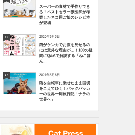
スーパーの食材で手作りでき
る！ベストセラー獣医師が考
案したネコ用ご飯のレシピ本
が登場
2020年6月3日
19
猫がケンカでお腹を見せるの
には意外な理由が…！100の疑
問にQ&Aで解説する「ねこほ
ん...
2021年5月8日
20
猫を自転車に乗せたまま国境
をこえてゆく！バックパッカ
ーの世界一周旅行記「ナラの
世界へ」