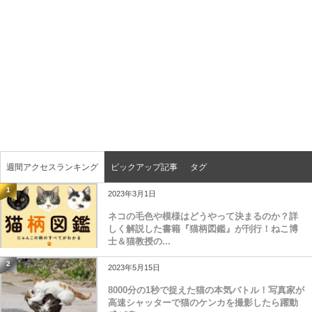
週間アクセスランキング
ピックアップ記事
タグ
1
2023年3月1日
ネコの毛色や模様はどうやって決まるのか？詳
しく解説した書籍『猫柄図鑑』が刊行！ねこ博
士＆猫教授の...
2
2023年5月15日
8000分の1秒で捉えた猫の本気バトル！写真家が
高速シャッターで猫のケンカを撮影したら躍動