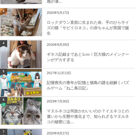
感が凄...
3
2020年5月17日
ロックダウン直前に生まれた命、手のひらサイ
ズの猫「サビイロネコ」の赤ちゃんが英国で誕
生
4
2016年8月29日
ギネス記録まであと1cm！巨大猫のメインクー
ンがデカすぎる
5
2017年11月13日
記憶喪失の青年が記憶と猫島の謎を紐解くパズ
ルゲーム「ねこ島日記」
6
2023年7月26日
マヌルネコは何故かわいいのか？イエネコとの
違いから生態や進化まで、知られざるマヌルネ
コの秘密に迫...
7
2020年8月27日