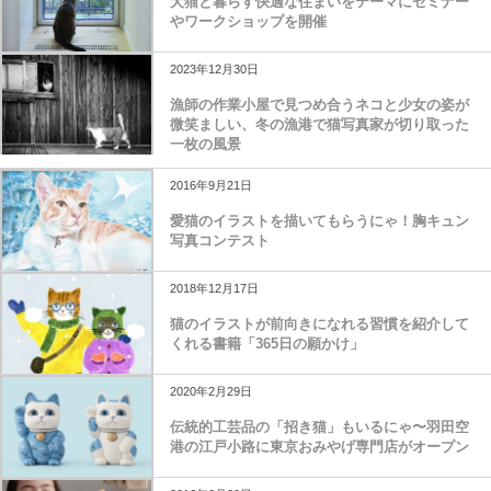
犬猫と暮らす快適な住まいをテーマにセミナー
やワークショップを開催
2023年12月30日
漁師の作業小屋で見つめ合うネコと少女の姿が
微笑ましい、冬の漁港で猫写真家が切り取った
一枚の風景
2016年9月21日
愛猫のイラストを描いてもらうにゃ！胸キュン
写真コンテスト
2018年12月17日
猫のイラストが前向きになれる習慣を紹介して
くれる書籍「365日の願かけ」
2020年2月29日
伝統的工芸品の「招き猫」もいるにゃ〜羽田空
港の江戸小路に東京おみやげ専門店がオープン