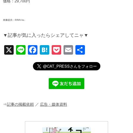
価格：29,700円
画像提供：RINN Inc.
▼記事が気に入ったらシェアしてニャ▼
X
Li
F
H
P
E
共
n
a
at
o
m
有
e
c
e
ck
ail
e
n
et
b
a
o
o
⇒
記事の掲載依頼
／
広告・媒体資料
k