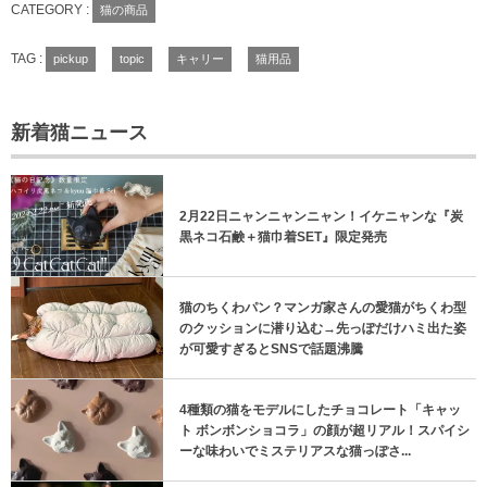
CATEGORY :
猫の商品
TAG :
pickup
topic
キャリー
猫用品
新着猫ニュース
2月22日ニャンニャンニャン！イケニャンな『炭
黒ネコ石鹸＋猫巾着SET』限定発売
猫のちくわパン？マンガ家さんの愛猫がちくわ型
のクッションに潜り込む→先っぽだけハミ出た姿
が可愛すぎるとSNSで話題沸騰
4種類の猫をモデルにしたチョコレート「キャッ
ト ボンボンショコラ」の顔が超リアル！スパイシ
ーな味わいでミステリアスな猫っぽさ...