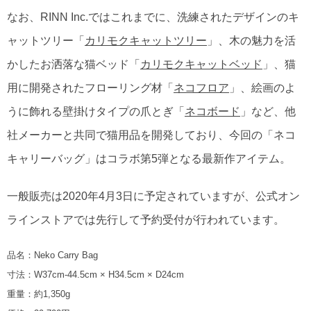
なお、RINN Inc.ではこれまでに、洗練されたデザインのキ
ャットツリー「
カリモクキャットツリー
」、木の魅力を活
かしたお洒落な猫ベッド「
カリモクキャットベッド
」、猫
用に開発されたフローリング材「
ネコフロア
」、絵画のよ
うに飾れる壁掛けタイプの爪とぎ「
ネコボード
」など、他
社メーカーと共同で猫用品を開発しており、今回の「ネコ
キャリーバッグ」はコラボ第5弾となる最新作アイテム。
一般販売は2020年4月3日に予定されていますが、公式オン
ラインストアでは先行して予約受付が行われています。
品名：Neko Carry Bag
寸法：W37cm-44.5cm × H34.5cm × D24cm
重量：約1,350g