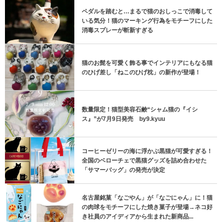
ペダルを踏むと…まるで猫のおしっこで消毒して
いる気分！猫のマーキング行為をモチーフにした
消毒スプレーが斬新すぎる
猫のお髭を可愛く飾る事でインテリアにもなる猫
のひげ差し「ねこのひげ枕」の新作が登場！
数量限定！猫型美容石鹸“シャム猫の『イシ
ス』”が7月9日発売 by9.kyuu
コーヒーゼリーの海に浮かぶ黒猫が可愛すぎる！
全国のベローチェで黒猫グッズを詰め合わせた
「サマーバッグ」の発売が決定
名古屋銘菓「なごやん」が「なごにゃん」に！猫
の肉球をモチーフにした焼き菓子が登場→ネコ好
き社員のアイディアから生まれた新商品...