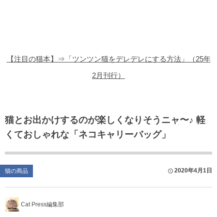
猫の商品レビュー
猫の豆知識・雑学
猫の調査データ
【注目の猫本】⇒「ツンツン猫をデレデレにする方法」（25年
猫の譲渡会
2月刊行）
猫の社会問題
猫のゲーム・アプリ
猫とお出かけするのが楽しくなりそうニャ〜♪ 軽
くておしゃれな「ネコキャリーバッグ」
猫のフリー写真素材
2020年4月1日
猫の商品
Cat Press編集部