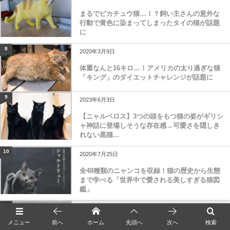
まるでピカチュウ猫…！？飼い主さんの意外な
行動で黄色に染まってしまったタイの猫が話題
に
8
2020年3月9日
体重なんと16キロ…！アメリカの太り過ぎな猫
「キング」のダイエットチャレンジが話題に
9
2023年6月3日
【ニャルベロス】3つの頭をもつ猫の姿がギリシ
ャ神話に登場しそうな存在感→可愛さを隠しき
れない黒猫...
10
2020年7月25日
全48種類のニャンコを収録！猫の歴史から生態
まで学べる「世界中で愛される美しすぎる猫図
鑑」
11
2020年6月29日
メニュー
前へ
ホーム
先頭へ
次へ
検索
顔半分がグレーと黒の2色！激レアな模様を持つ