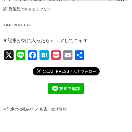
第1弾製品はキャットツリー
© KARIMOKU CAT
▼記事が気に入ったらシェアしてニャ▼
X
Li
F
H
P
E
共
n
a
at
o
m
有
e
c
e
ck
ail
e
n
et
b
a
o
o
⇒
記事の掲載依頼
／
広告・媒体資料
k