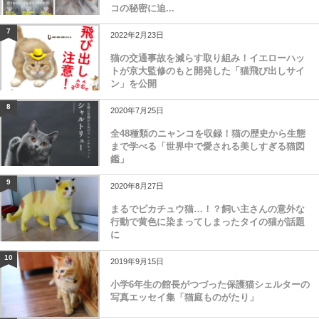
コの秘密に迫...
7
2022年2月23日
猫の交通事故を減らす取り組み！イエローハッ
トが京大監修のもと開発した「猫飛び出しサイ
ン」を公開
8
2020年7月25日
全48種類のニャンコを収録！猫の歴史から生態
まで学べる「世界中で愛される美しすぎる猫図
鑑」
9
2020年8月27日
まるでピカチュウ猫…！？飼い主さんの意外な
行動で黄色に染まってしまったタイの猫が話題
に
10
2019年9月15日
小学6年生の館長がつづった保護猫シェルターの
写真エッセイ集「猫庭ものがたり」