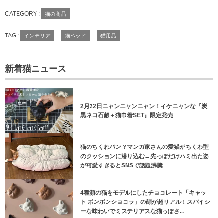
CATEGORY :
猫の商品
TAG :
インテリア
猫ベッド
猫用品
新着猫ニュース
2月22日ニャンニャンニャン！イケニャンな『炭
黒ネコ石鹸＋猫巾着SET』限定発売
猫のちくわパン？マンガ家さんの愛猫がちくわ型
のクッションに潜り込む→先っぽだけハミ出た姿
が可愛すぎるとSNSで話題沸騰
4種類の猫をモデルにしたチョコレート「キャッ
ト ボンボンショコラ」の顔が超リアル！スパイシ
ーな味わいでミステリアスな猫っぽさ...