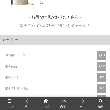
ね」
＜お得な特典が盛りだくさん＞
楽天モバイルの料金プランをチェック！
カテゴリー
最新猫ニュース
1,712
猫の商品
1,393
猫のイベント
950
猫のテレビ・映画
244
猫の画像・写真
200
メニュー
前へ
ホーム
先頭へ
次へ
検索