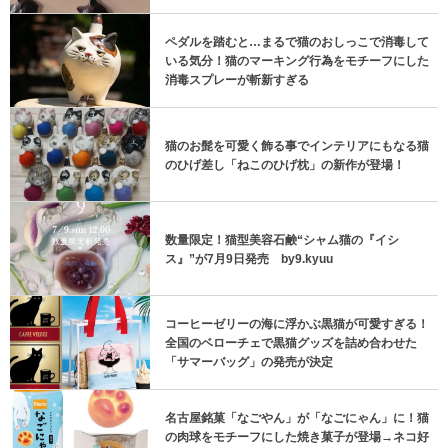
ペダルを踏むと…まるで猫のおしっこで消毒して
いる気分！猫のマーキング行為をモチーフにした
消毒スプレーが斬新すぎる
猫のお髭を可愛く飾る事でインテリアにもなる猫
のひげ差し「ねこのひげ枕」の新作が登場！
数量限定！猫型美容石鹸“シャム猫の『イシ
ス』”が7月9日発売 by9.kyuu
コーヒーゼリーの海に浮かぶ黒猫が可愛すぎる！
全国のベローチェで黒猫グッズを詰め合わせた
「サマーバッグ」の発売が決定
名古屋銘菓「なごやん」が「なごにゃん」に！猫
の肉球をモチーフにした焼き菓子が登場→ネコ好