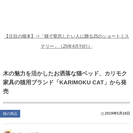
猫の商品レビュー
猫の豆知識・雑学
猫の調査データ
【注目の猫本】⇒「猫で窒息したい人に贈る25のショートミス
猫の譲渡会
テリー」（25年4月刊行）
猫の社会問題
猫のゲーム・アプリ
木の魅力を活かしたお洒落な猫ベッド、カリモク
家具の猫用ブランド「KARIMOKU CAT」から発
猫のフリー写真素材
売
2019年5月18日
猫の商品