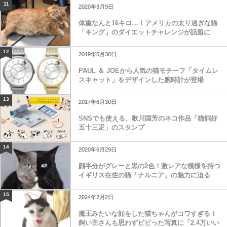
11
2020年3月9日
体重なんと16キロ…！アメリカの太り過ぎな猫
「キング」のダイエットチャレンジが話題に
12
2019年5月30日
PAUL ＆ JOEから人気の猫モチーフ「タイムレ
スキャット」をデザインした腕時計が登場
13
2017年6月30日
SNSでも使える、歌川国芳のネコ作品「猫飼好
五十三疋」のスタンプ
14
2020年6月29日
顔半分がグレーと黒の2色！激レアな模様を持つ
イギリス在住の猫「ナルニア」の魅力に迫る
15
2024年2月2日
魔王みたいな顔をした猫ちゃんがコワすぎる！
飼い主さんも思わずビビった写真に「2.4万いい