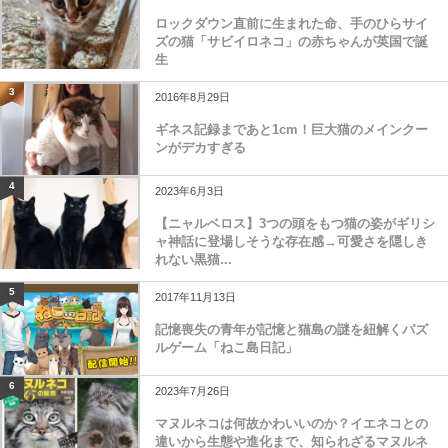
ロックダウン直前に生まれた命、手のひらサイ
ズの猫「サビイロネコ」の赤ちゃんが英国で誕
生
3
2016年8月29日
ギネス記録まであと1cm！巨大猫のメインクー
ンがデカすぎる
4
2023年6月3日
【ニャルベロス】3つの頭をもつ猫の姿がギリシ
ャ神話に登場しそうな存在感→可愛さを隠しき
れない黒猫...
5
2017年11月13日
記憶喪失の青年が記憶と猫島の謎を紐解くパズ
ルゲーム「ねこ島日記」
6
2023年7月26日
マヌルネコは何故かわいいのか？イエネコとの
違いから生態や進化まで、知られざるマヌルネ