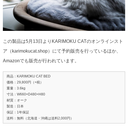
この製品は5月13日よりKARIMOKU CATのオンラインスト
ア（karimokucat.shop）にて予約販売を行っているほか、
Amazonでも販売が行われています。
商品：KARIMOKU CAT BED
価格：29,800円（+税）
重量：3.6kg
寸法：W660×D480×H80
材質：オーク
製造：日本
保証：1年保証
送料：無料（北海道・沖縄は送料2,000円）