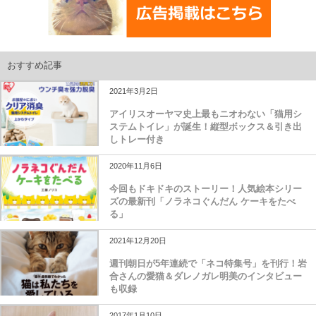
おすすめ記事
2021年3月2日
アイリスオーヤマ史上最もニオわない「猫用シ
ステムトイレ」が誕生！縦型ボックス＆引き出
しトレー付き
2020年11月6日
今回もドキドキのストーリー！人気絵本シリー
ズの最新刊「ノラネコぐんだん ケーキをたべ
る」
2021年12月20日
週刊朝日が5年連続で「ネコ特集号」を刊行！岩
合さんの愛猫＆ダレノガレ明美のインタビュー
も収録
2017年1月10日