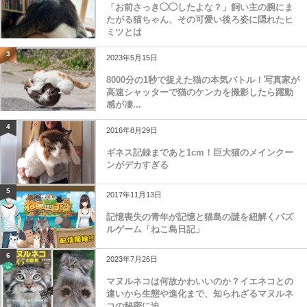
「お前さっき◯◯したよな？」飼い主の腕にま
たがる猫ちゃん、その可愛い後ろ姿に隠れたヒ
ミツとは
3
2023年5月15日
8000分の1秒で捉えた猫の本気バトル！写真家が
高速シャッターで猫のケンカを撮影したら躍動
感が凄...
4
2016年8月29日
ギネス記録まであと1cm！巨大猫のメインクー
ンがデカすぎる
5
2017年11月13日
記憶喪失の青年が記憶と猫島の謎を紐解くパズ
ルゲーム「ねこ島日記」
6
2023年7月26日
マヌルネコは何故かわいいのか？イエネコとの
違いから生態や進化まで、知られざるマヌルネ
コの秘密に迫...