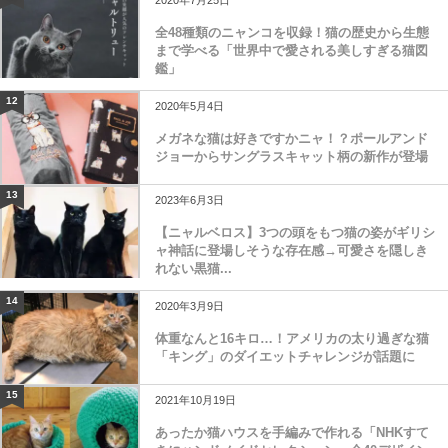
全48種類のニャンコを収録！猫の歴史から生態
まで学べる「世界中で愛される美しすぎる猫図
鑑」
12
2020年5月4日
メガネな猫は好きですかニャ！？ポールアンド
ジョーからサングラスキャット柄の新作が登場
13
2023年6月3日
【ニャルベロス】3つの頭をもつ猫の姿がギリシ
ャ神話に登場しそうな存在感→可愛さを隠しき
れない黒猫...
14
2020年3月9日
体重なんと16キロ…！アメリカの太り過ぎな猫
「キング」のダイエットチャレンジが話題に
15
2021年10月19日
あったか猫ハウスを手編みで作れる「NHKすて