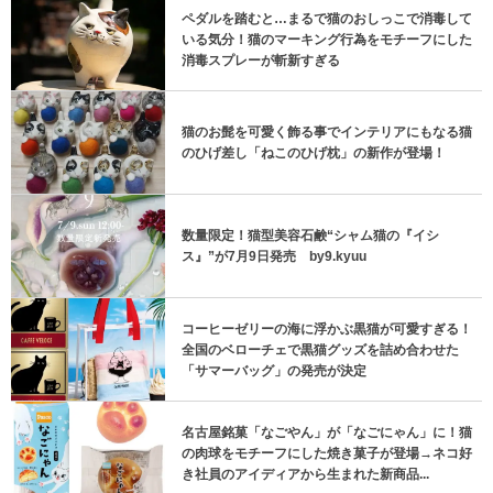
ペダルを踏むと…まるで猫のおしっこで消毒して
いる気分！猫のマーキング行為をモチーフにした
消毒スプレーが斬新すぎる
猫のお髭を可愛く飾る事でインテリアにもなる猫
のひげ差し「ねこのひげ枕」の新作が登場！
数量限定！猫型美容石鹸“シャム猫の『イシ
ス』”が7月9日発売 by9.kyuu
コーヒーゼリーの海に浮かぶ黒猫が可愛すぎる！
全国のベローチェで黒猫グッズを詰め合わせた
「サマーバッグ」の発売が決定
名古屋銘菓「なごやん」が「なごにゃん」に！猫
の肉球をモチーフにした焼き菓子が登場→ネコ好
き社員のアイディアから生まれた新商品...