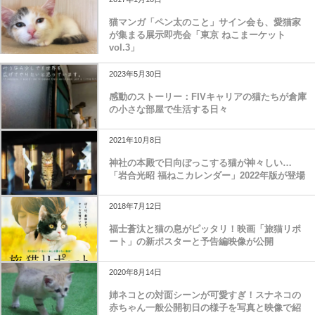
猫マンガ「ペン太のこと」サイン会も、愛猫家
が集まる展示即売会「東京 ねこまーケット
vol.3」
2023年5月30日
感動のストーリー：FIVキャリアの猫たちが倉庫
の小さな部屋で生活する日々
2021年10月8日
神社の本殿で日向ぼっこする猫が神々しい…
「岩合光昭 福ねこカレンダー」2022年版が登場
2018年7月12日
福士蒼汰と猫の息がピッタリ！映画「旅猫リポ
ート」の新ポスターと予告編映像が公開
2020年8月14日
姉ネコとの対面シーンが可愛すぎ！スナネコの
赤ちゃん一般公開初日の様子を写真と映像で紹