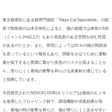
東京都港区にある猫専門病院「Tokyo Cat Specialists」の院
長で獣医師の山本宗伸氏によると、猫の跳躍力は体長の5倍
（ニャンと2m以上!!）もあり高低差のある空間を好む性質
があるのだとか。また、研究によっては91％の猫が関節炎
を患っているという報告もあり、関節をかばうために運動
量が低下すると肥満に繋がり疾患のリスクが高まることか
ら、滑りにくく着地の衝撃を和らげる床素材が適している
と指摘しています。
今回発売されたNEKOFLOOR(ネコフロア)は無垢のヒノキ
を使用したフローリング材で、調湿機能や消臭効果が高
く、着地の時の衝撃を和らげ、猫が滑りにくく歩きやすい