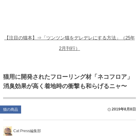
猫の商品レビュー
猫の豆知識・雑学
猫の調査データ
【注目の猫本】⇒「ツンツン猫をデレデレにする方法」（25年
猫の譲渡会
2月刊行）
猫の社会問題
猫のゲーム・アプリ
猫用に開発されたフローリング材「ネコフロア」
消臭効果が高く着地時の衝撃も和らげるニャ〜
猫のフリー写真素材
2019年8月8日
猫の商品
Cat Press編集部