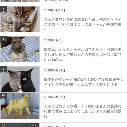
7
2020年5月17日
ロックダウン直前に生まれた命、手のひらサイ
ズの猫「サビイロネコ」の赤ちゃんが英国で誕
生
8
2025年7月4日
四次元ポケットから何か出てきそう！お腹に手
をしまい込んだ猫ちゃんの奇抜なポーズに3.7万
いいねの...
9
2020年6月29日
顔半分がグレーと黒の2色！激レアな模様を持つ
イギリス在住の猫「ナルニア」の魅力に迫る
10
2020年8月27日
まるでピカチュウ猫…！？飼い主さんの意外な
行動で黄色に染まってしまったタイの猫が話題
に
11
2020年7月25日