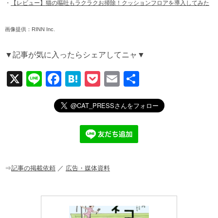
・
【レビュー】猫の嘔吐もラクラクお掃除！クッションフロアを導入してみた
画像提供：RINN Inc.
▼記事が気に入ったらシェアしてニャ▼
X
Li
F
H
P
E
共
n
a
at
o
m
有
e
c
e
ck
ail
e
n
et
b
a
o
o
⇒
記事の掲載依頼
／
広告・媒体資料
k