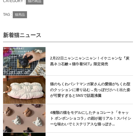
CATEGORY :
猫の商品
TAG :
猫用品
新着猫ニュース
2月22日ニャンニャンニャン！イケニャンな『炭
黒ネコ石鹸＋猫巾着SET』限定発売
猫のちくわパン？マンガ家さんの愛猫がちくわ型
のクッションに潜り込む→先っぽだけハミ出た姿
が可愛すぎるとSNSで話題沸騰
4種類の猫をモデルにしたチョコレート「キャッ
ト ボンボンショコラ」の顔が超リアル！スパイシ
ーな味わいでミステリアスな猫っぽさ...