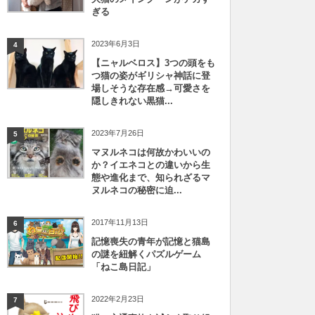
ぎる
2023年6月3日
4
【ニャルベロス】3つの頭をも
つ猫の姿がギリシャ神話に登
場しそうな存在感→可愛さを
隠しきれない黒猫...
2023年7月26日
5
マヌルネコは何故かわいいの
か？イエネコとの違いから生
態や進化まで、知られざるマ
ヌルネコの秘密に迫...
2017年11月13日
6
記憶喪失の青年が記憶と猫島
の謎を紐解くパズルゲーム
「ねこ島日記」
2022年2月23日
7