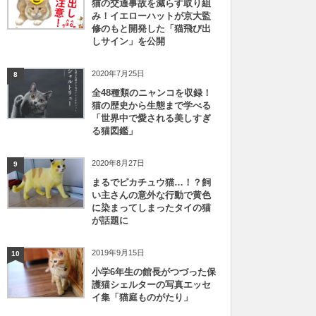
猫の交通事故を減らす取り組
み！イエローハットが京大監
修のもと開発した「猫飛び出
しサイン」を公開
2020年7月25日
8
全48種類のニャンコを収録！
猫の歴史から生態まで学べる
「世界中で愛される美しすぎ
る猫図鑑」
2020年8月27日
9
まるでピカチュウ猫…！？飼
い主さんの意外な行動で黄色
に染まってしまったタイの猫
が話題に
2019年9月15日
10
小学6年生の館長がつづった保
護猫シェルターの写真エッセ
イ集「猫庭ものがたり」