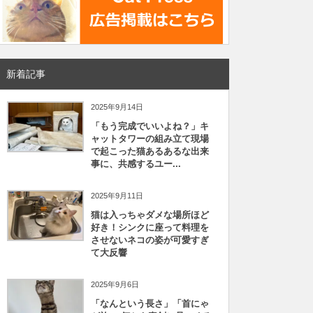
新着記事
2025年9月14日
「もう完成でいいよね？」キ
ャットタワーの組み立て現場
で起こった猫あるあるな出来
事に、共感するユー...
2025年9月11日
猫は入っちゃダメな場所ほど
好き！シンクに座って料理を
させないネコの姿が可愛すぎ
て大反響
2025年9月6日
「なんという長さ」「首にゃ