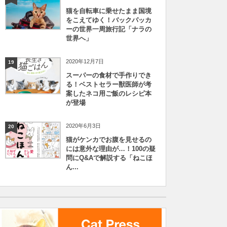
猫を自転車に乗せたまま国境
をこえてゆく！バックパッカ
ーの世界一周旅行記「ナラの
世界へ」
2020年12月7日
19
スーパーの食材で手作りでき
る！ベストセラー獣医師が考
案したネコ用ご飯のレシピ本
が登場
2020年6月3日
20
猫がケンカでお腹を見せるの
には意外な理由が…！100の疑
問にQ&Aで解説する「ねこほ
ん...