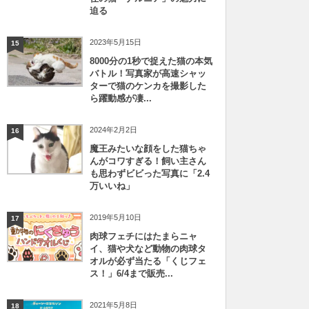
迫る
2023年5月15日
15
8000分の1秒で捉えた猫の本気
バトル！写真家が高速シャッ
ターで猫のケンカを撮影した
ら躍動感が凄...
2024年2月2日
16
魔王みたいな顔をした猫ちゃ
んがコワすぎる！飼い主さん
も思わずビビった写真に「2.4
万いいね」
2019年5月10日
17
肉球フェチにはたまらニャ
イ、猫や犬など動物の肉球タ
オルが必ず当たる「くじフェ
ス！」6/4まで販売...
2021年5月8日
18