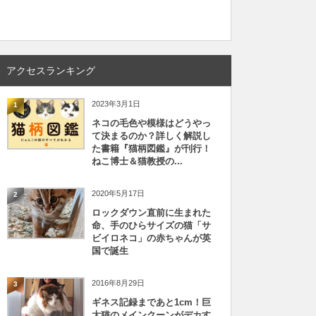
アクセスランキング
2023年3月1日
1
ネコの毛色や模様はどうやっ
て決まるのか？詳しく解説し
た書籍『猫柄図鑑』が刊行！
ねこ博士＆猫教授の...
2020年5月17日
2
ロックダウン直前に生まれた
命、手のひらサイズの猫「サ
ビイロネコ」の赤ちゃんが英
国で誕生
2016年8月29日
3
ギネス記録まであと1cm！巨
大猫のメインクーンがデカす