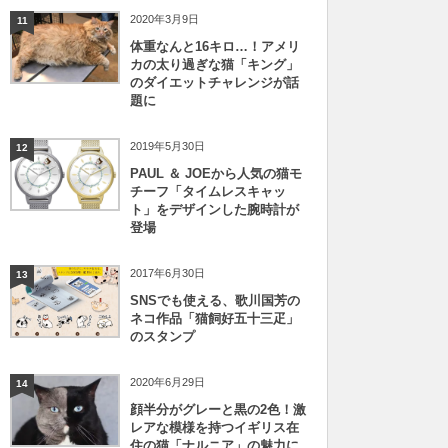
2020年3月9日
11
体重なんと16キロ…！アメリ
カの太り過ぎな猫「キング」
のダイエットチャレンジが話
題に
2019年5月30日
12
PAUL ＆ JOEから人気の猫モ
チーフ「タイムレスキャッ
ト」をデザインした腕時計が
登場
2017年6月30日
13
SNSでも使える、歌川国芳の
ネコ作品「猫飼好五十三疋」
のスタンプ
2020年6月29日
14
顔半分がグレーと黒の2色！激
レアな模様を持つイギリス在
住の猫「ナルニア」の魅力に