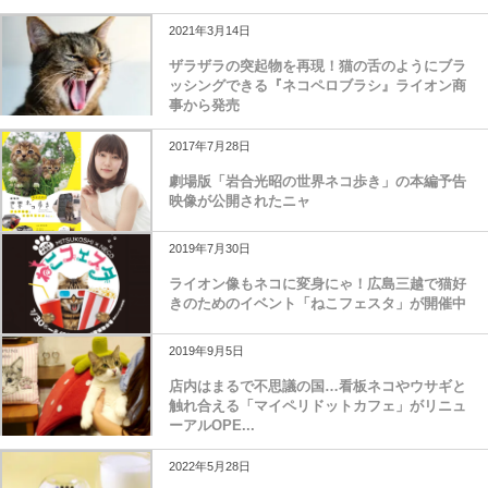
2021年3月14日
ザラザラの突起物を再現！猫の舌のようにブラ
ッシングできる『ネコペロブラシ』ライオン商
事から発売
2017年7月28日
劇場版「岩合光昭の世界ネコ歩き」の本編予告
映像が公開されたニャ
2019年7月30日
ライオン像もネコに変身にゃ！広島三越で猫好
きのためのイベント「ねこフェスタ」が開催中
2019年9月5日
店内はまるで不思議の国…看板ネコやウサギと
触れ合える「マイペリドットカフェ」がリニュ
ーアルOPE...
2022年5月28日