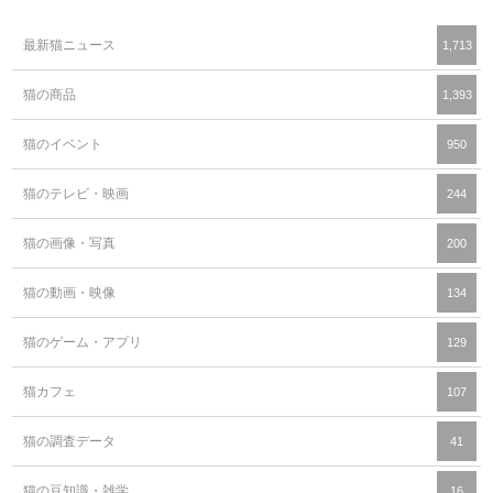
最新猫ニュース
1,713
猫の商品
1,393
猫のイベント
950
猫のテレビ・映画
244
猫の画像・写真
200
猫の動画・映像
134
猫のゲーム・アプリ
129
猫カフェ
107
猫の調査データ
41
猫の豆知識・雑学
16