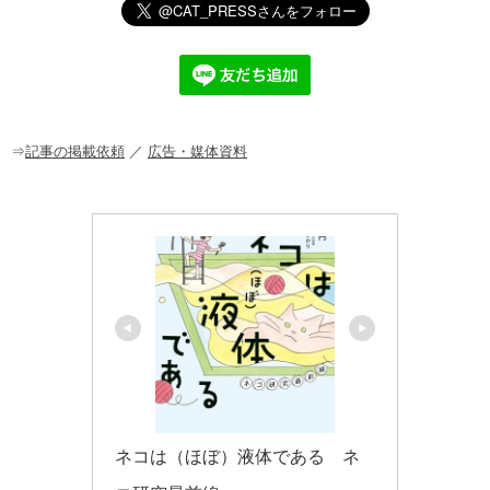
e
c
e
ck
ail
e
n
et
b
a
o
o
⇒
記事の掲載依頼
／
広告・媒体資料
k
ネコは（ほぼ）液体である　ネ