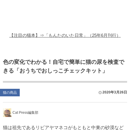
猫の商品レビュー
猫の豆知識・雑学
猫の調査データ
【注目の猫本】⇒「もんたのいた日常」（25年6月刊行）
猫の譲渡会
猫の社会問題
色の変化でわかる！自宅で簡単に猫の尿を検査で
きる「おうちでおしっこチェックキット」
猫のゲーム・アプリ
猫のフリー写真素材
2020年3月26日
猫の商品
Cat Press編集部
猫は祖先であるリビアヤマネコがもともと中東の砂漠など