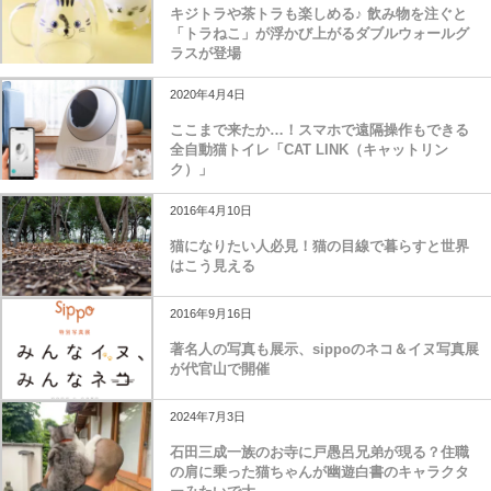
キジトラや茶トラも楽しめる♪ 飲み物を注ぐと
「トラねこ」が浮かび上がるダブルウォールグ
ラスが登場
2020年4月4日
ここまで来たか…！スマホで遠隔操作もできる
全自動猫トイレ「CAT LINK（キャットリン
ク）」
2016年4月10日
猫になりたい人必見！猫の目線で暮らすと世界
はこう見える
2016年9月16日
著名人の写真も展示、sippoのネコ＆イヌ写真展
が代官山で開催
2024年7月3日
石田三成一族のお寺に戸愚呂兄弟が現る？住職
の肩に乗った猫ちゃんが幽遊白書のキャラクタ