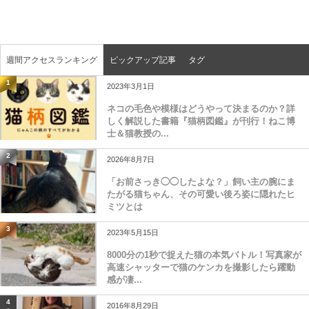
週間アクセスランキング
ピックアップ記事
タグ
1
2023年3月1日
ネコの毛色や模様はどうやって決まるのか？詳
しく解説した書籍『猫柄図鑑』が刊行！ねこ博
士＆猫教授の...
2
2026年8月7日
「お前さっき◯◯したよな？」飼い主の腕にま
たがる猫ちゃん、その可愛い後ろ姿に隠れたヒ
ミツとは
3
2023年5月15日
8000分の1秒で捉えた猫の本気バトル！写真家が
高速シャッターで猫のケンカを撮影したら躍動
感が凄...
4
2016年8月29日