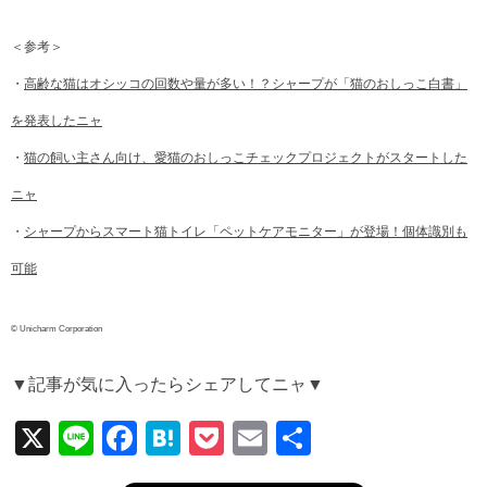
＜参考＞
・
高齢な猫はオシッコの回数や量が多い！？シャープが「猫のおしっこ白書」
を発表したニャ
・
猫の飼い主さん向け、愛猫のおしっこチェックプロジェクトがスタートした
ニャ
・
シャープからスマート猫トイレ「ペットケアモニター」が登場！個体識別も
可能
© Unicharm Corporation
▼記事が気に入ったらシェアしてニャ▼
X
Li
F
H
P
E
共
n
a
at
o
m
有