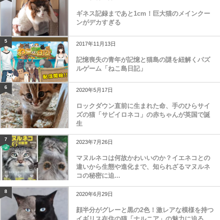
ギネス記録まであと1cm！巨大猫のメインクー
ンがデカすぎる
5
2017年11月13日
記憶喪失の青年が記憶と猫島の謎を紐解くパズ
ルゲーム「ねこ島日記」
6
2020年5月17日
ロックダウン直前に生まれた命、手のひらサイ
ズの猫「サビイロネコ」の赤ちゃんが英国で誕
生
7
2023年7月26日
マヌルネコは何故かわいいのか？イエネコとの
違いから生態や進化まで、知られざるマヌルネ
コの秘密に迫...
8
2020年6月29日
顔半分がグレーと黒の2色！激レアな模様を持つ
イギリス在住の猫「ナルニア」の魅力に迫る