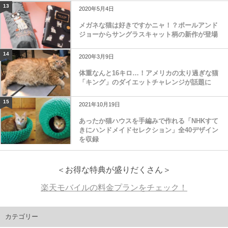
13
2020年5月4日
メガネな猫は好きですかニャ！？ポールアンド
ジョーからサングラスキャット柄の新作が登場
14
2020年3月9日
体重なんと16キロ…！アメリカの太り過ぎな猫
「キング」のダイエットチャレンジが話題に
15
2021年10月19日
あったか猫ハウスを手編みで作れる「NHKすて
きにハンドメイドセレクション」全40デザイン
を収録
＜お得な特典が盛りだくさん＞
楽天モバイルの料金プランをチェック！
カテゴリー