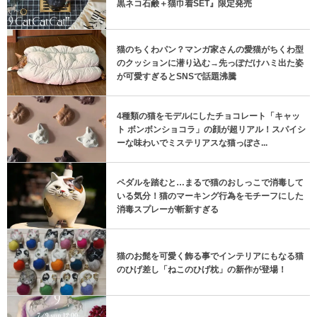
黒ネコ石鹸＋猫巾着SET』限定発売
猫のちくわパン？マンガ家さんの愛猫がちくわ型
のクッションに潜り込む→先っぽだけハミ出た姿
が可愛すぎるとSNSで話題沸騰
4種類の猫をモデルにしたチョコレート「キャッ
ト ボンボンショコラ」の顔が超リアル！スパイシ
ーな味わいでミステリアスな猫っぽさ...
ペダルを踏むと…まるで猫のおしっこで消毒して
いる気分！猫のマーキング行為をモチーフにした
消毒スプレーが斬新すぎる
猫のお髭を可愛く飾る事でインテリアにもなる猫
のひげ差し「ねこのひげ枕」の新作が登場！