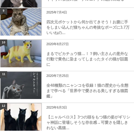
9
2025年7月4日
四次元ポケットから何か出てきそう！お腹に手
をしまい込んだ猫ちゃんの奇抜なポーズに3.7万
いいねの...
10
2020年8月27日
まるでピカチュウ猫…！？飼い主さんの意外な
行動で黄色に染まってしまったタイの猫が話題
に
11
2020年7月25日
全48種類のニャンコを収録！猫の歴史から生態
まで学べる「世界中で愛される美しすぎる猫図
鑑」
12
2023年6月3日
【ニャルベロス】3つの頭をもつ猫の姿がギリシ
ャ神話に登場しそうな存在感→可愛さを隠しき
れない黒猫...