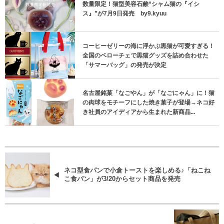
数量限定！猫型美容石鹸“シャム猫の『イシ
ス』”が7月9日発売 by9.kyuu
コーヒーゼリーの海に浮かぶ黒猫が可愛すぎる！
全国のベローチェで黒猫グッズを詰め合わせた
「サマーバッグ」の発売が決定
名古屋銘菓「なごやん」が「なごにゃん」に！猫
の肉球をモチーフにした焼き菓子が登場→ネコ好
き社員のアイディアから生まれた新商品...
ネコ型食パンで小倉トーストを楽しめる♪「ねこね
こ食パン」が3/20からセット商品を発売