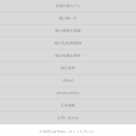
全国の猫カフェ
猫の飼い方
猫の種類＆図鑑
猫の毛色/柄/模様
猫の知識＆雑学
統計資料
About
privacy policy
広告掲載
お問い合わせ
©
2026
Cat Press（キャットプレス）
.