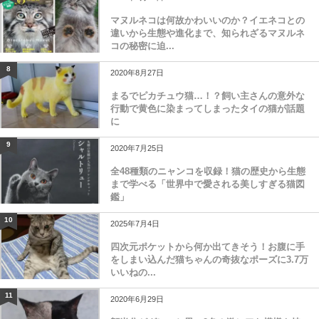
マヌルネコは何故かわいいのか？イエネコとの
違いから生態や進化まで、知られざるマヌルネ
コの秘密に迫...
8
2020年8月27日
まるでピカチュウ猫…！？飼い主さんの意外な
行動で黄色に染まってしまったタイの猫が話題
に
9
2020年7月25日
全48種類のニャンコを収録！猫の歴史から生態
まで学べる「世界中で愛される美しすぎる猫図
鑑」
10
2025年7月4日
四次元ポケットから何か出てきそう！お腹に手
をしまい込んだ猫ちゃんの奇抜なポーズに3.7万
いいねの...
11
2020年6月29日