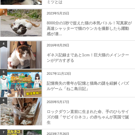
ミツとは
3
2023年5月15日
8000分の1秒で捉えた猫の本気バトル！写真家が
高速シャッターで猫のケンカを撮影したら躍動
感が凄...
4
2016年8月29日
ギネス記録まであと1cm！巨大猫のメインクー
ンがデカすぎる
5
2017年11月13日
記憶喪失の青年が記憶と猫島の謎を紐解くパズ
ルゲーム「ねこ島日記」
6
2020年5月17日
ロックダウン直前に生まれた命、手のひらサイ
ズの猫「サビイロネコ」の赤ちゃんが英国で誕
生
7
2023年7月26日