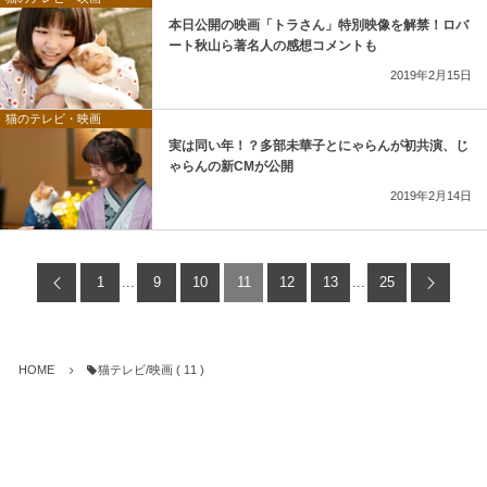
本日公開の映画「トラさん」特別映像を解禁！ロバ
ート秋山ら著名人の感想コメントも
2019年2月15日
猫のテレビ・映画
実は同い年！？多部未華子とにゃらんが初共演、じ
ゃらんの新CMが公開
2019年2月14日
1
...
9
10
11
12
13
...
25
HOME
猫テレビ/映画 ( 11 )