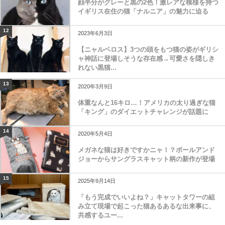
顔半分がグレーと黒の2色！激レアな模様を持つ
イギリス在住の猫「ナルニア」の魅力に迫る
12
2023年6月3日
【ニャルベロス】3つの頭をもつ猫の姿がギリシ
ャ神話に登場しそうな存在感→可愛さを隠しき
れない黒猫...
13
2020年3月9日
体重なんと16キロ…！アメリカの太り過ぎな猫
「キング」のダイエットチャレンジが話題に
14
2020年5月4日
メガネな猫は好きですかニャ！？ポールアンド
ジョーからサングラスキャット柄の新作が登場
15
2025年9月14日
「もう完成でいいよね？」キャットタワーの組
み立て現場で起こった猫あるあるな出来事に、
共感するユー...