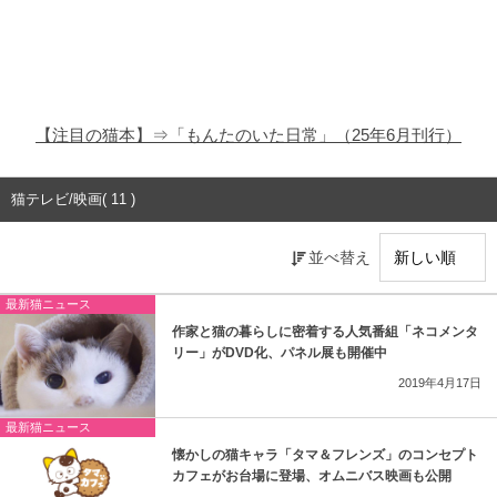
猫の商品レビュー
猫の豆知識・雑学
猫の調査データ
【注目の猫本】⇒「もんたのいた日常」（25年6月刊行）
猫の譲渡会
猫テレビ/映画( 11 )
猫の社会問題
並べ替え
猫のゲーム・アプリ
最新猫ニュース
猫のフリー写真素材
作家と猫の暮らしに密着する人気番組「ネコメンタ
リー」がDVD化、パネル展も開催中
2019年4月17日
最新猫ニュース
懐かしの猫キャラ「タマ＆フレンズ」のコンセプト
カフェがお台場に登場、オムニバス映画も公開