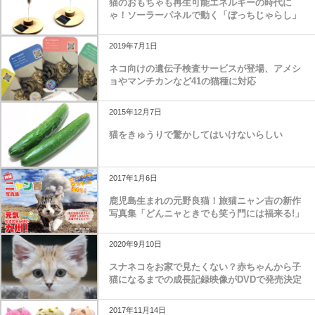
猫のおもちゃも再生可能エネルギーの時代に
ゃ！ソーラーパネルで動く「ぼっちじゃらし」
2019年7月1日
ネコ向けの遺伝子検査サービスが登場、アメシ
ョやマンチカンなど41の猫種に対応
2015年12月7日
猫をきゅうりで驚かしてはいけないらしい
2017年1月6日
鹿児島生まれの元野良猫！旅猫ニャン吉の新作
写真集「どんニャときでも笑う門には福来る!」
2020年9月10日
スナネコをお家で見たくない？赤ちゃんから子
猫になるまでの成長記録映像がDVDで発売決定
2017年11月14日