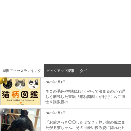
週間アクセスランキング
ピックアップ記事
タグ
1
2023年3月1日
ネコの毛色や模様はどうやって決まるのか？詳
しく解説した書籍『猫柄図鑑』が刊行！ねこ博
士＆猫教授の...
2
2026年8月7日
「お前さっき◯◯したよな？」飼い主の腕にま
たがる猫ちゃん、その可愛い後ろ姿に隠れたヒ