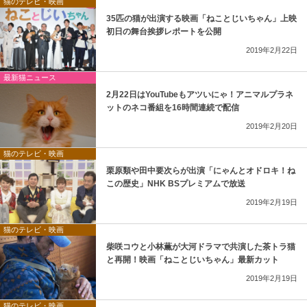
猫のテレビ・映画
35匹の猫が出演する映画「ねことじいちゃん」上映
初日の舞台挨拶レポートを公開
2019年2月22日
最新猫ニュース
2月22日はYouTubeもアツいにゃ！アニマルプラネ
ットのネコ番組を16時間連続で配信
2019年2月20日
猫のテレビ・映画
栗原類や田中要次らが出演「にゃんとオドロキ！ね
この歴史」NHK BSプレミアムで放送
2019年2月19日
猫のテレビ・映画
柴咲コウと小林薫が大河ドラマで共演した茶トラ猫
と再開！映画「ねことじいちゃん」最新カット
2019年2月19日
猫のテレビ・映画