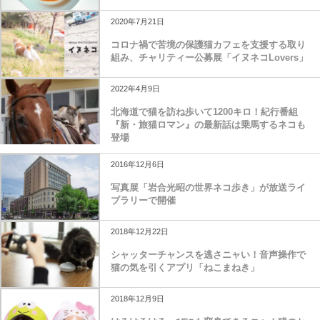
2020年7月21日
コロナ禍で苦境の保護猫カフェを支援する取り
組み、チャリティー公募展「イヌネコLovers」
2022年4月9日
北海道で猫を訪ね歩いて1200キロ！紀行番組
『新・旅猫ロマン』の最新話は乗馬するネコも
登場
2016年12月6日
写真展「岩合光昭の世界ネコ歩き」が放送ライ
ブラリーで開催
2018年12月22日
シャッターチャンスを逃さニャい！音声操作で
猫の気を引くアプリ「ねこまねき」
2018年12月9日