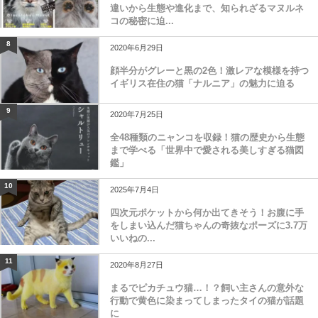
違いから生態や進化まで、知られざるマヌルネ
コの秘密に迫...
8
2020年6月29日
顔半分がグレーと黒の2色！激レアな模様を持つ
イギリス在住の猫「ナルニア」の魅力に迫る
9
2020年7月25日
全48種類のニャンコを収録！猫の歴史から生態
まで学べる「世界中で愛される美しすぎる猫図
鑑」
10
2025年7月4日
四次元ポケットから何か出てきそう！お腹に手
をしまい込んだ猫ちゃんの奇抜なポーズに3.7万
いいねの...
11
2020年8月27日
まるでピカチュウ猫…！？飼い主さんの意外な
行動で黄色に染まってしまったタイの猫が話題
に