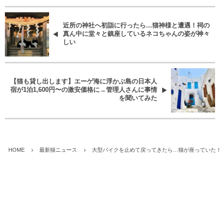
近所の神社へ初詣に行ったら…猫神様と遭遇！祠の
真ん中に堂々と鎮座しているネコちゃんの姿が神々
しい
【猫も貸し出します】エーゲ海に浮かぶ島の日本人
宿が1泊1,600円〜の激安価格に→管理人さんに事情
を聞いてみた
HOME
最新猫ニュース
大型バイクを止めて戻ってきたら…猫が座っていた