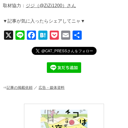
取材協力：
ジジ（@ZiZi1200）さん
▼記事が気に入ったらシェアしてニャ▼
X
Li
F
H
P
E
共
n
a
at
o
m
有
e
c
e
ck
ail
e
n
et
b
a
o
o
⇒
記事の掲載依頼
／
広告・媒体資料
k