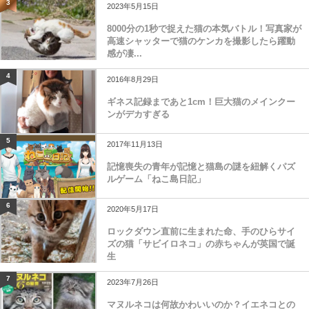
3
2023年5月15日
8000分の1秒で捉えた猫の本気バトル！写真家が
高速シャッターで猫のケンカを撮影したら躍動
感が凄...
4
2016年8月29日
ギネス記録まであと1cm！巨大猫のメインクー
ンがデカすぎる
5
2017年11月13日
記憶喪失の青年が記憶と猫島の謎を紐解くパズ
ルゲーム「ねこ島日記」
6
2020年5月17日
ロックダウン直前に生まれた命、手のひらサイ
ズの猫「サビイロネコ」の赤ちゃんが英国で誕
生
7
2023年7月26日
マヌルネコは何故かわいいのか？イエネコとの