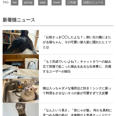
TAG :
hot
pickup
topic
trend
三毛猫
話題のニュース
新着猫ニュース
「お前さっき◯◯したよな？」飼い主の腕にまた
がる猫ちゃん、その可愛い後ろ姿に隠れたヒミツ
とは
「もう完成でいいよね？」キャットタワーの組み
立て現場で起こった猫あるあるな出来事に、共感
するユーザーが続出
猫は入っちゃダメな場所ほど好き！シンクに座っ
て料理をさせないネコの姿が可愛すぎて大反響
「なんという長さ」「首にゃが族」 何かを真剣に
見つめる猫の姿が、水族館の人気者そっくりだと