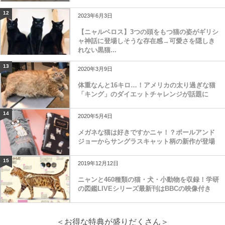
12
2023年6月3日
【ニャルベロス】3つの頭をもつ猫の姿がギリシ
ャ神話に登場しそうな存在感→可愛さを隠しき
れない黒猫...
13
2020年3月9日
体重なんと16キロ…！アメリカの太り過ぎな猫
「キング」のダイエットチャレンジが話題に
14
2020年5月4日
メガネな猫は好きですかニャ！？ポールアンド
ジョーからサングラスキャット柄の新作が登場
15
2019年12月12日
ニャンと460種類の猫・犬・小動物を収録！学研
の図鑑LIVEシリーズ最新刊はBBCの映像付き
＜お得な特典が盛りだくさん＞