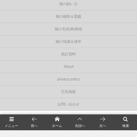
猫の飼い方
猫の種類＆図鑑
猫の毛色/柄/模様
猫の知識＆雑学
統計資料
About
privacy policy
広告掲載
お問い合わせ
©
2026
Cat Press（キャットプレス）
.
メニュー
前へ
ホーム
先頭へ
次へ
検索