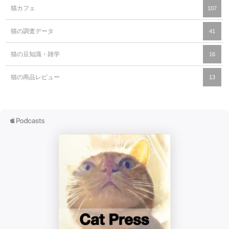
猫カフェ
107
猫の調査データ
41
猫の豆知識・雑学
16
猫の商品レビュー
13