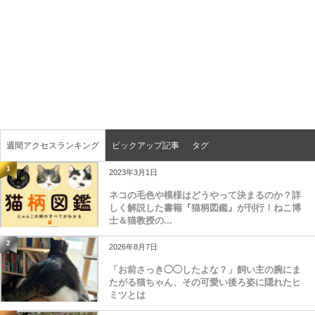
週間アクセスランキング
ピックアップ記事
タグ
1
2023年3月1日
ネコの毛色や模様はどうやって決まるのか？詳
しく解説した書籍『猫柄図鑑』が刊行！ねこ博
士＆猫教授の...
2
2026年8月7日
「お前さっき◯◯したよな？」飼い主の腕にま
たがる猫ちゃん、その可愛い後ろ姿に隠れたヒ
ミツとは