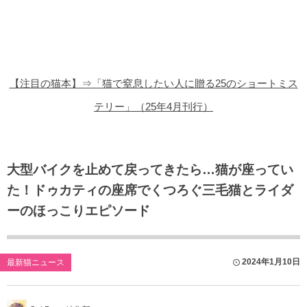
猫の商品レビュー
猫の豆知識・雑学
猫の調査データ
【注目の猫本】⇒「猫で窒息したい人に贈る25のショートミス
猫の譲渡会
テリー」（25年4月刊行）
猫の社会問題
猫のゲーム・アプリ
大型バイクを止めて戻ってきたら…猫が座ってい
た！ドゥカティの座席でくつろぐ三毛猫とライダ
猫のフリー写真素材
ーのほっこりエピソード
2024年1月10日
最新猫ニュース