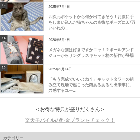
13
2025年7月4日
四次元ポケットから何か出てきそう！お腹に手
をしまい込んだ猫ちゃんの奇抜なポーズに3.7万
いいねの...
14
2020年5月4日
メガネな猫は好きですかニャ！？ポールアンド
ジョーからサングラスキャット柄の新作が登場
15
2025年9月14日
「もう完成でいいよね？」キャットタワーの組
み立て現場で起こった猫あるあるな出来事に、
共感するユー...
＜お得な特典が盛りだくさん＞
楽天モバイルの料金プランをチェック！
カテゴリー