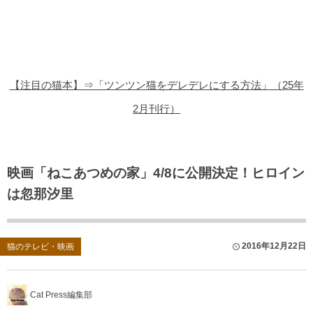
猫の商品レビュー
猫の豆知識・雑学
猫の調査データ
【注目の猫本】⇒「ツンツン猫をデレデレにする方法」（25年
猫の譲渡会
2月刊行）
猫の社会問題
猫のゲーム・アプリ
映画「ねこあつめの家」4/8に公開決定！ヒロイン
は忽那汐里
猫のフリー写真素材
2016年12月22日
猫のテレビ・映画
Cat Press編集部