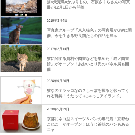
猫×天売島×かぶりもの。石原さくらさんの写真
展が12月1日から開催
2019年3月4日
写真家グループ「東京猫色」の写真展がGWに開
催、今を生きる野良猫たちの作品を展示
2017年2月14日
猫に関する資料や図書などを集めた「猫ノ図書
館」がオープン！あおいとり氏のパネル展も開
催
2020年9月26日
猫なの？ラッコなの？しっぽを握ると歌ってく
れる玩具「うたって♪にゃっこアイランド」
2020年5月29日
京都にネコ型スイーツ＆パンの専門店「京都ね
こねこ」がオープン！ほうじ茶味のパンもある
ニャ