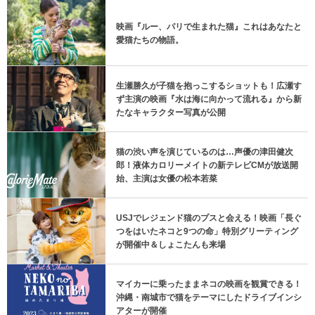
映画『ルー、パリで生まれた猫』これはあなたと
愛猫たちの物語。
生瀬勝久が子猫を抱っこするショットも！広瀬す
ず主演の映画『水は海に向かって流れる』から新
たなキャラクター写真が公開
猫の渋い声を演じているのは…声優の津田健次
郎！液体カロリーメイトの新テレビCMが放送開
始、主演は女優の松本若菜
USJでレジェンド猫のプスと会える！映画「長ぐ
つをはいたネコと9つの命」特別グリーティング
が開催中＆しょこたんも来場
マイカーに乗ったままネコの映画を観賞できる！
沖縄・南城市で猫をテーマにしたドライブインシ
アターが開催