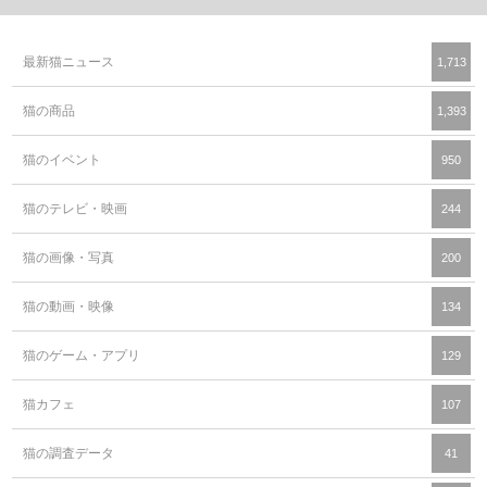
最新猫ニュース
1,713
猫の商品
1,393
猫のイベント
950
猫のテレビ・映画
244
猫の画像・写真
200
猫の動画・映像
134
猫のゲーム・アプリ
129
猫カフェ
107
猫の調査データ
41