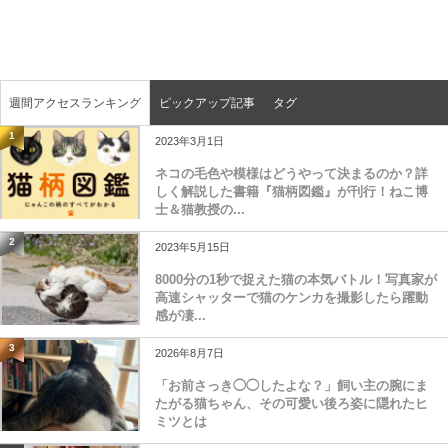
週間アクセスランキング
ピックアップ記事
タグ
1
2023年3月1日
ネコの毛色や模様はどうやって決まるのか？詳
しく解説した書籍『猫柄図鑑』が刊行！ねこ博
士＆猫教授の...
2
2023年5月15日
8000分の1秒で捉えた猫の本気バトル！写真家が
高速シャッターで猫のケンカを撮影したら躍動
感が凄...
3
2026年8月7日
「お前さっき◯◯したよな？」飼い主の腕にま
たがる猫ちゃん、その可愛い後ろ姿に隠れたヒ
ミツとは