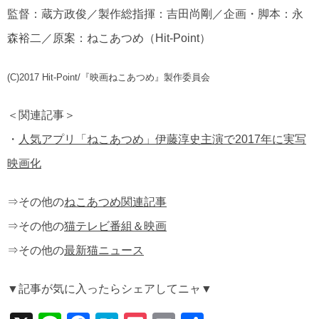
監督：蔵方政俊／製作総指揮：吉田尚剛／企画・脚本：永
森裕二／原案：ねこあつめ（Hit-Point）
(C)2017 Hit-Point/『映画ねこあつめ』製作委員会
＜関連記事＞
・
人気アプリ「ねこあつめ」伊藤淳史主演で2017年に実写
映画化
⇒その他の
ねこあつめ関連記事
⇒その他の
猫テレビ番組＆映画
⇒その他の
最新猫ニュース
▼記事が気に入ったらシェアしてニャ▼