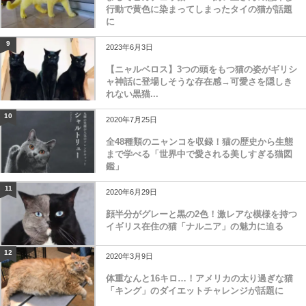
行動で黄色に染まってしまったタイの猫が話題
に
9
2023年6月3日
【ニャルベロス】3つの頭をもつ猫の姿がギリシ
ャ神話に登場しそうな存在感→可愛さを隠しき
れない黒猫...
10
2020年7月25日
全48種類のニャンコを収録！猫の歴史から生態
まで学べる「世界中で愛される美しすぎる猫図
鑑」
11
2020年6月29日
顔半分がグレーと黒の2色！激レアな模様を持つ
イギリス在住の猫「ナルニア」の魅力に迫る
12
2020年3月9日
体重なんと16キロ…！アメリカの太り過ぎな猫
「キング」のダイエットチャレンジが話題に