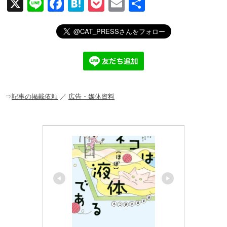
X
Li
F
H
P
E
共
n
a
at
o
m
有
e
c
e
ck
ail
e
n
et
b
a
o
o
⇒
記事の掲載依頼
／
広告・媒体資料
k