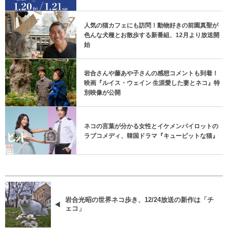
人気の猫カフェにも訪問！動物好きの前園真聖が
色んな犬種とお散歩する新番組、12月より放送開
始
岩合さんや藤あや子さんの感想コメントも到着！
映画『ルイス・ウェイン 生涯愛した妻とネコ』特
別映像が公開
ネコの言葉が分かる女性とイケメンパイロットの
ラブコメディ、韓国ドラマ『キューピットな猫』
岩合光昭の世界ネコ歩き、12/24放送の新作は「チ
ェコ」