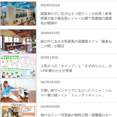
2022年5月22日
観覧車の下に巨大なネコ型テントが出現！岐阜
県最大級の複合型レジャー公園で保護猫の譲渡
会が開催中
2016年6月24日
緑の中にある古民家風の保護猫カフェ「鎌倉ね
この間」が開店
2018年1月4日
人気ネコの「ホイップ」と「すずめちゃん」の
LINE着せかえが登場
2017年3月25日
可愛い柄でインテリアにもぴったりニャ！ベル
ギー製の猫トイレ「トレンディキャット」
2016年5月28日
猫のセクシー写真集が無料公開！猫書籍のセー