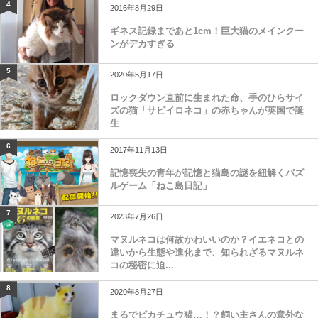
4
2016年8月29日
ギネス記録まであと1cm！巨大猫のメインクー
ンがデカすぎる
5
2020年5月17日
ロックダウン直前に生まれた命、手のひらサイ
ズの猫「サビイロネコ」の赤ちゃんが英国で誕
生
6
2017年11月13日
記憶喪失の青年が記憶と猫島の謎を紐解くパズ
ルゲーム「ねこ島日記」
7
2023年7月26日
マヌルネコは何故かわいいのか？イエネコとの
違いから生態や進化まで、知られざるマヌルネ
コの秘密に迫...
8
2020年8月27日
まるでピカチュウ猫…！？飼い主さんの意外な