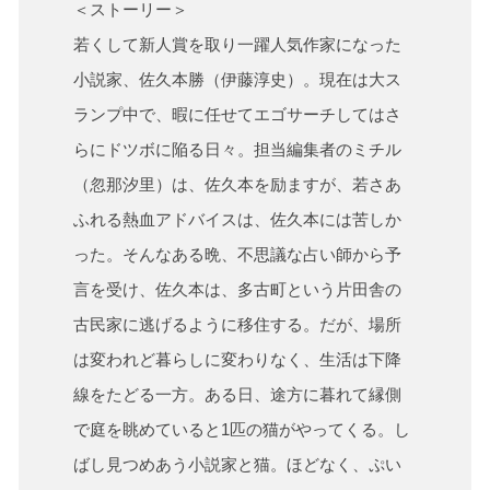
＜ストーリー＞
若くして新人賞を取り一躍人気作家になった
小説家、佐久本勝（伊藤淳史）。現在は大ス
ランプ中で、暇に任せてエゴサーチしてはさ
らにドツボに陥る日々。担当編集者のミチル
（忽那汐里）は、佐久本を励ますが、若さあ
ふれる熱血アドバイスは、佐久本には苦しか
った。そんなある晩、不思議な占い師から予
言を受け、佐久本は、多古町という片田舎の
古民家に逃げるように移住する。だが、場所
は変われど暮らしに変わりなく、生活は下降
線をたどる一方。ある日、途方に暮れて縁側
で庭を眺めていると1匹の猫がやってくる。し
ばし見つめあう小説家と猫。ほどなく、ぷい