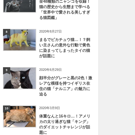
全48種類のニャンコを収録！
猫の歴史から生態まで学べる
「世界中で愛される美しすぎ
る猫図鑑」
2020年8月27日
8
まるでピカチュウ猫…！？飼
い主さんの意外な行動で黄色
に染まってしまったタイの猫
が話題に
2020年6月29日
9
顔半分がグレーと黒の2色！激
レアな模様を持つイギリス在
住の猫「ナルニア」の魅力に
迫る
2020年3月9日
10
体重なんと16キロ…！アメリ
カの太り過ぎな猫「キング」
のダイエットチャレンジが話
題に