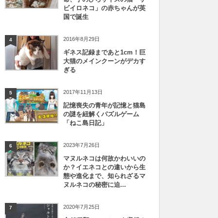
ビイロネコ」の赤ちゃんが英
国で誕生
2016年8月29日
4
ギネス記録まであと1cm！巨
大猫のメインクーンがデカす
ぎる
2017年11月13日
5
記憶喪失の青年が記憶と猫島
の謎を紐解くパズルゲーム
「ねこ島日記」
2023年7月26日
6
マヌルネコは何故かわいいの
か？イエネコとの違いから生
態や進化まで、知られざるマ
ヌルネコの秘密に迫...
2020年7月25日
7