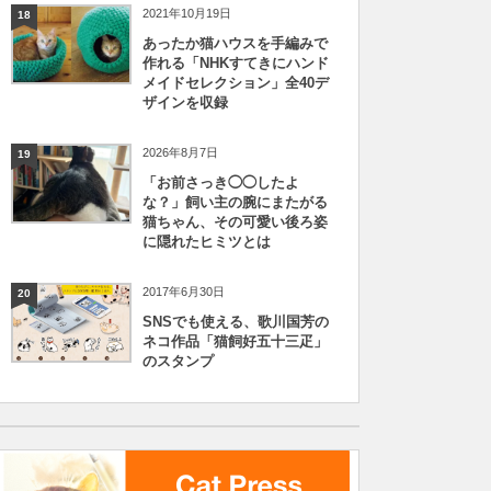
2021年10月19日
18
あったか猫ハウスを手編みで
作れる「NHKすてきにハンド
メイドセレクション」全40デ
ザインを収録
2026年8月7日
19
「お前さっき◯◯したよ
な？」飼い主の腕にまたがる
猫ちゃん、その可愛い後ろ姿
に隠れたヒミツとは
2017年6月30日
20
SNSでも使える、歌川国芳の
ネコ作品「猫飼好五十三疋」
のスタンプ