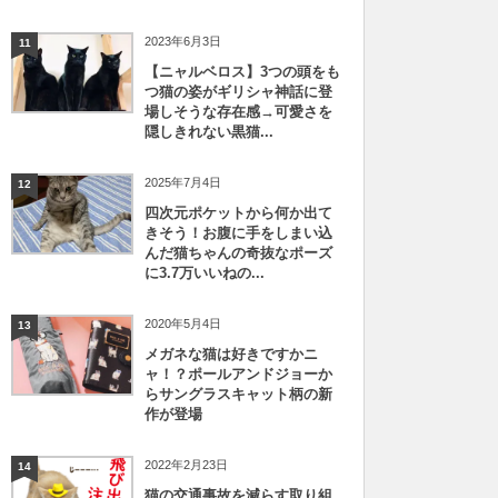
2023年6月3日
11
【ニャルベロス】3つの頭をも
つ猫の姿がギリシャ神話に登
場しそうな存在感→可愛さを
隠しきれない黒猫...
2025年7月4日
12
四次元ポケットから何か出て
きそう！お腹に手をしまい込
んだ猫ちゃんの奇抜なポーズ
に3.7万いいねの...
2020年5月4日
13
メガネな猫は好きですかニ
ャ！？ポールアンドジョーか
らサングラスキャット柄の新
作が登場
2022年2月23日
14
猫の交通事故を減らす取り組