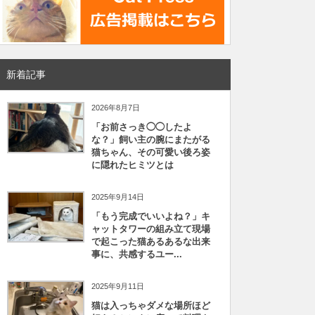
新着記事
2026年8月7日
「お前さっき◯◯したよ
な？」飼い主の腕にまたがる
猫ちゃん、その可愛い後ろ姿
に隠れたヒミツとは
2025年9月14日
「もう完成でいいよね？」キ
ャットタワーの組み立て現場
で起こった猫あるあるな出来
事に、共感するユー...
2025年9月11日
猫は入っちゃダメな場所ほど