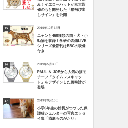
み！イエローハットが京大監
修のもと開発した「猫飛び出
しサイン」を公開
2019年12月12日
15
ニャンと460種類の猫・犬・小
動物を収録！学研の図鑑LIVE
シリーズ最新刊はBBCの映像
付き
2019年5月30日
16
PAUL ＆ JOEから人気の猫モ
チーフ「タイムレスキャッ
ト」をデザインした腕時計が
登場
2019年9月15日
17
小学6年生の館長がつづった保
護猫シェルターの写真エッセ
イ集「猫庭ものがたり」