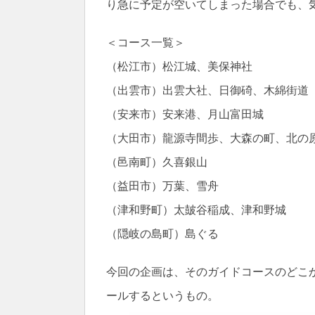
り急に予定が空いてしまった場合でも、
＜コース一覧＞
（松江市）松江城、美保神社
（出雲市）出雲大社、日御碕、木綿街道
（安来市）安来港、月山富田城
（大田市）龍源寺間歩、大森の町、北の
（邑南町）久喜銀山
（益田市）万葉、雪舟
（津和野町）太皷谷稲成、津和野城
（隠岐の島町）島ぐる
今回の企画は、そのガイドコースのどこ
ールするというもの。