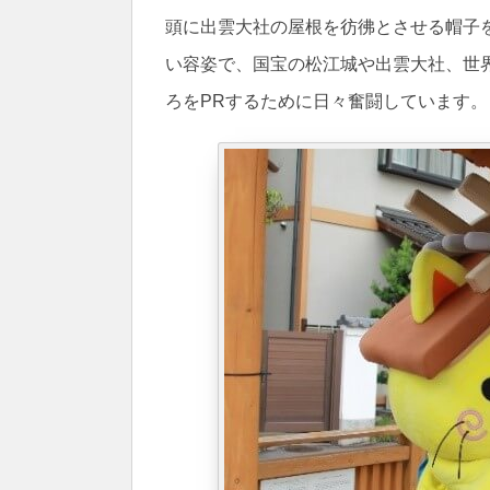
頭に出雲大社の屋根を彷彿とさせる帽子
い容姿で、国宝の松江城や出雲大社、世
ろをPRするために日々奮闘しています。