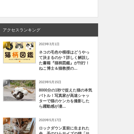
アクセスランキング
2023年3月1日
1
ネコの毛色や模様はどうやっ
て決まるのか？詳しく解説し
た書籍『猫柄図鑑』が刊行！
ねこ博士＆猫教授の...
2023年5月15日
2
8000分の1秒で捉えた猫の本気
バトル！写真家が高速シャッ
ターで猫のケンカを撮影した
ら躍動感が凄...
2020年5月17日
3
ロックダウン直前に生まれた
命、手のひらサイズの猫「サ