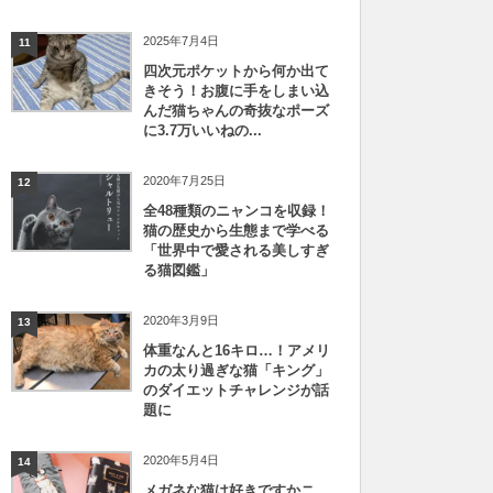
2025年7月4日
11
四次元ポケットから何か出て
きそう！お腹に手をしまい込
んだ猫ちゃんの奇抜なポーズ
に3.7万いいねの...
2020年7月25日
12
全48種類のニャンコを収録！
猫の歴史から生態まで学べる
「世界中で愛される美しすぎ
る猫図鑑」
2020年3月9日
13
体重なんと16キロ…！アメリ
カの太り過ぎな猫「キング」
のダイエットチャレンジが話
題に
2020年5月4日
14
メガネな猫は好きですかニ