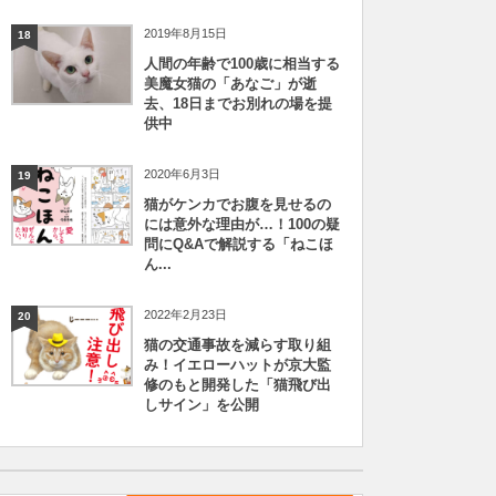
2019年8月15日
18
人間の年齢で100歳に相当する
美魔女猫の「あなご」が逝
去、18日までお別れの場を提
供中
2020年6月3日
19
猫がケンカでお腹を見せるの
には意外な理由が…！100の疑
問にQ&Aで解説する「ねこほ
ん...
2022年2月23日
20
猫の交通事故を減らす取り組
み！イエローハットが京大監
修のもと開発した「猫飛び出
しサイン」を公開