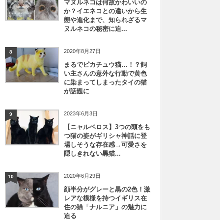
マヌルネコは何故かわいいの
か？イエネコとの違いから生
態や進化まで、知られざるマ
ヌルネコの秘密に迫...
2020年8月27日
8
まるでピカチュウ猫…！？飼
い主さんの意外な行動で黄色
に染まってしまったタイの猫
が話題に
2023年6月3日
9
【ニャルベロス】3つの頭をも
つ猫の姿がギリシャ神話に登
場しそうな存在感→可愛さを
隠しきれない黒猫...
2020年6月29日
10
顔半分がグレーと黒の2色！激
レアな模様を持つイギリス在
住の猫「ナルニア」の魅力に
迫る