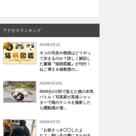
アクセスランキング
2023年3月1日
1
ネコの毛色や模様はどうやっ
て決まるのか？詳しく解説し
た書籍『猫柄図鑑』が刊行！
ねこ博士＆猫教授の...
2023年5月15日
2
8000分の1秒で捉えた猫の本気
バトル！写真家が高速シャッ
ターで猫のケンカを撮影した
ら躍動感が凄...
2026年8月7日
3
「お前さっき◯◯したよ
な？」飼い主の腕にまたがる