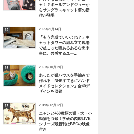
ャ！？ポールアンドジョーか
らサングラスキャット柄の新
作が登場
2025年9月14日
15
「もう完成でいいよね？」キ
ャットタワーの組み立て現場
で起こった猫あるあるな出来
事に、共感するユー...
2021年10月19日
16
あったか猫ハウスを手編みで
作れる「NHKすてきにハンド
メイドセレクション」全40デ
ザインを収録
2019年12月12日
17
ニャンと460種類の猫・犬・小
動物を収録！学研の図鑑LIVE
シリーズ最新刊はBBCの映像
付き