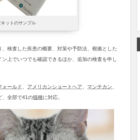
査キットのサンプル
り、検査した疾患の概要、対策や予防法、根拠とした
イン上でいつでも確認できるほか、追加の検査を申し
フォールド
、
アメリカンショートヘア
、
マンチカン
、
ど、全部で41の
猫種
に対応。