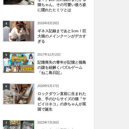
猫ちゃん、その可愛い後ろ姿
に隠れたヒミツとは
2016年8月29日
4
ギネス記録まであと1cm！巨
大猫のメインクーンがデカす
ぎる
2017年11月13日
5
記憶喪失の青年が記憶と猫島
の謎を紐解くパズルゲーム
「ねこ島日記」
2020年5月17日
6
ロックダウン直前に生まれた
命、手のひらサイズの猫「サ
ビイロネコ」の赤ちゃんが英
国で誕生
2023年7月26日
7