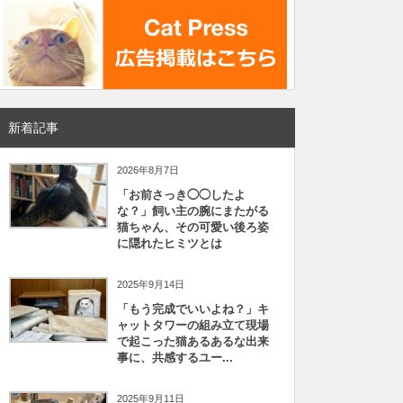
新着記事
2026年8月7日
「お前さっき◯◯したよ
な？」飼い主の腕にまたがる
猫ちゃん、その可愛い後ろ姿
に隠れたヒミツとは
2025年9月14日
「もう完成でいいよね？」キ
ャットタワーの組み立て現場
で起こった猫あるあるな出来
事に、共感するユー...
2025年9月11日