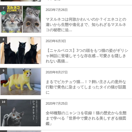
7
2023年7月26日
マヌルネコは何故かわいいのか？イエネコとの
違いから生態や進化まで、知られざるマヌルネ
コの秘密に迫...
8
2023年6月3日
【ニャルベロス】3つの頭をもつ猫の姿がギリシ
ャ神話に登場しそうな存在感→可愛さを隠しき
れない黒猫...
9
2020年8月27日
まるでピカチュウ猫…！？飼い主さんの意外な
行動で黄色に染まってしまったタイの猫が話題
に
10
2020年7月25日
全48種類のニャンコを収録！猫の歴史から生態
まで学べる「世界中で愛される美しすぎる猫図
鑑」