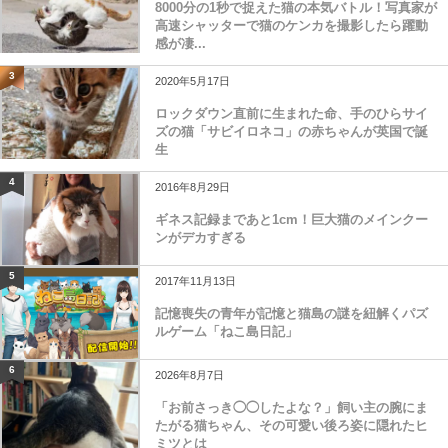
8000分の1秒で捉えた猫の本気バトル！写真家が
高速シャッターで猫のケンカを撮影したら躍動
感が凄...
3
2020年5月17日
ロックダウン直前に生まれた命、手のひらサイ
ズの猫「サビイロネコ」の赤ちゃんが英国で誕
生
4
2016年8月29日
ギネス記録まであと1cm！巨大猫のメインクー
ンがデカすぎる
5
2017年11月13日
記憶喪失の青年が記憶と猫島の謎を紐解くパズ
ルゲーム「ねこ島日記」
6
2026年8月7日
「お前さっき◯◯したよな？」飼い主の腕にま
たがる猫ちゃん、その可愛い後ろ姿に隠れたヒ
ミツとは