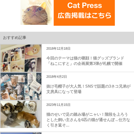
おすすめ記事
2018年12月18日
今回のテーマは猫の寝顔！猫グッズブランド
「ねこにすと」の企画展第3弾が札幌で開催
2018年4月2日
抜け毛帽子が大人気！SNSで話題の3ネコ兄弟が
文房具になって登場
2023年11月15日
猫のせいで足の踏み場がニャい！階段を上ろう
とした飼い主さんを6匹の猫が通せんぼ→仕方な
く引き返そ...