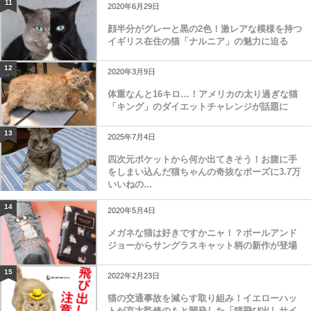
11
2020年6月29日
顔半分がグレーと黒の2色！激レアな模様を持つ
イギリス在住の猫「ナルニア」の魅力に迫る
12
2020年3月9日
体重なんと16キロ…！アメリカの太り過ぎな猫
「キング」のダイエットチャレンジが話題に
13
2025年7月4日
四次元ポケットから何か出てきそう！お腹に手
をしまい込んだ猫ちゃんの奇抜なポーズに3.7万
いいねの...
14
2020年5月4日
メガネな猫は好きですかニャ！？ポールアンド
ジョーからサングラスキャット柄の新作が登場
15
2022年2月23日
猫の交通事故を減らす取り組み！イエローハッ
トが京大監修のもと開発した「猫飛び出しサイ