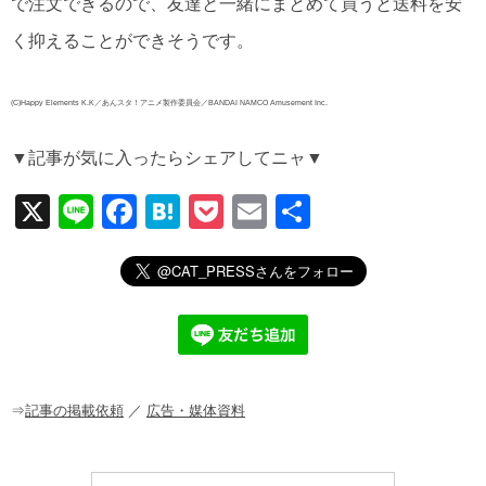
で注文できるので、友達と一緒にまとめて買うと送料を安
く抑えることができそうです。
(C)Happy Elements K.K／あんスタ！アニメ製作委員会／BANDAI NAMCO Amusement Inc.
▼記事が気に入ったらシェアしてニャ▼
X
Li
F
H
P
E
共
n
a
at
o
m
有
e
c
e
ck
ail
e
n
et
b
a
o
o
⇒
記事の掲載依頼
／
広告・媒体資料
k