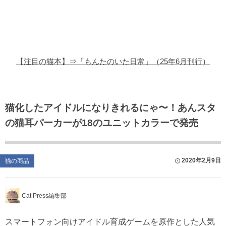
猫の商品レビュー
猫の豆知識・雑学
猫の調査データ
【注目の猫本】⇒「もんたのいた日常」（25年6月刊行）
猫の譲渡会
猫の社会問題
猫化したアイドルになりきれるにゃ〜！あんスタ
の猫耳パーカーが18のユニットカラーで発売
猫のゲーム・アプリ
猫のフリー写真素材
2020年2月9日
猫の商品
Cat Press編集部
スマートフォン向けアイドル育成ゲームを原作とした人気