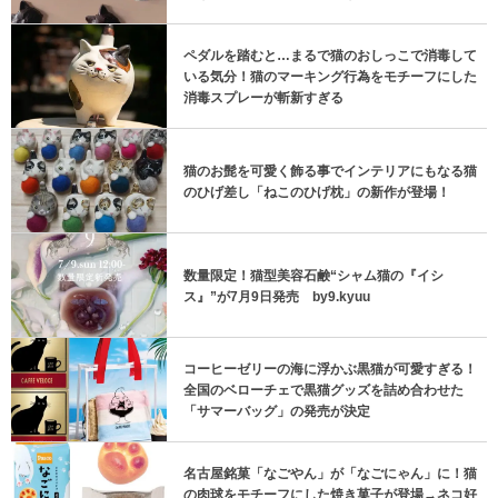
ペダルを踏むと…まるで猫のおしっこで消毒して
いる気分！猫のマーキング行為をモチーフにした
消毒スプレーが斬新すぎる
猫のお髭を可愛く飾る事でインテリアにもなる猫
のひげ差し「ねこのひげ枕」の新作が登場！
数量限定！猫型美容石鹸“シャム猫の『イシ
ス』”が7月9日発売 by9.kyuu
コーヒーゼリーの海に浮かぶ黒猫が可愛すぎる！
全国のベローチェで黒猫グッズを詰め合わせた
「サマーバッグ」の発売が決定
名古屋銘菓「なごやん」が「なごにゃん」に！猫
の肉球をモチーフにした焼き菓子が登場→ネコ好