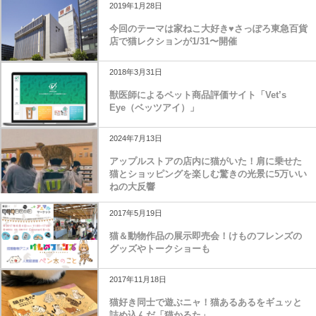
2019年1月28日
今回のテーマは家ねこ大好き♥さっぽろ東急百貨
店で猫レクションが1/31〜開催
2018年3月31日
獣医師によるペット商品評価サイト「Vet’s
Eye（ベッツアイ）」
2024年7月13日
アップルストアの店内に猫がいた！肩に乗せた
猫とショッピングを楽しむ驚きの光景に5万いい
ねの大反響
2017年5月19日
猫＆動物作品の展示即売会！けものフレンズの
グッズやトークショーも
2017年11月18日
猫好き同士で遊ぶニャ！猫あるあるをギュッと
詰め込んだ「猫かるた」