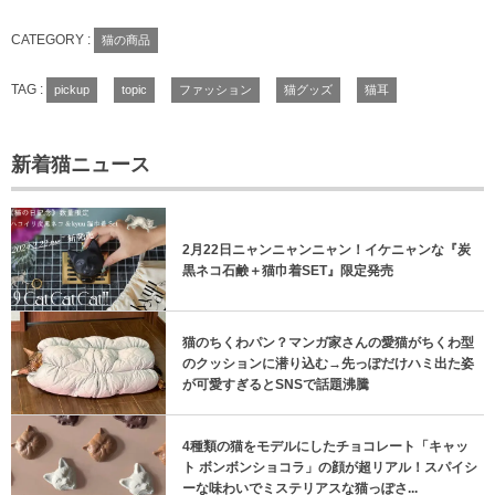
CATEGORY :
猫の商品
TAG :
pickup
topic
ファッション
猫グッズ
猫耳
新着猫ニュース
2月22日ニャンニャンニャン！イケニャンな『炭
黒ネコ石鹸＋猫巾着SET』限定発売
猫のちくわパン？マンガ家さんの愛猫がちくわ型
のクッションに潜り込む→先っぽだけハミ出た姿
が可愛すぎるとSNSで話題沸騰
4種類の猫をモデルにしたチョコレート「キャッ
ト ボンボンショコラ」の顔が超リアル！スパイシ
ーな味わいでミステリアスな猫っぽさ...