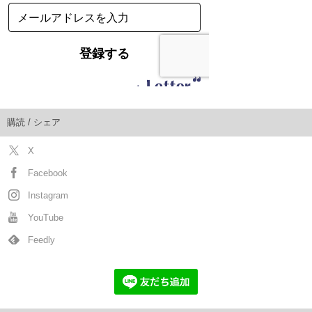
購読 / シェア
X
Facebook
Instagram
YouTube
Feedly