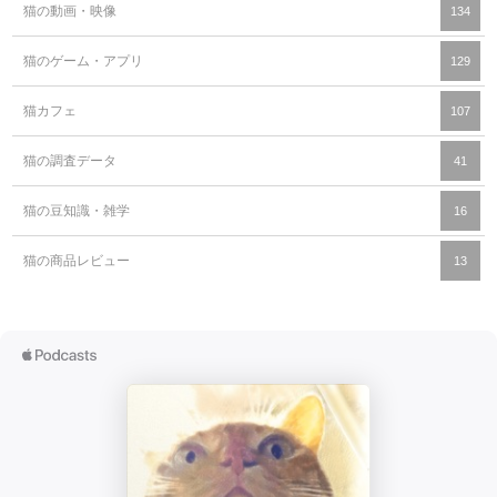
猫の動画・映像
134
猫のゲーム・アプリ
129
猫カフェ
107
猫の調査データ
41
猫の豆知識・雑学
16
猫の商品レビュー
13