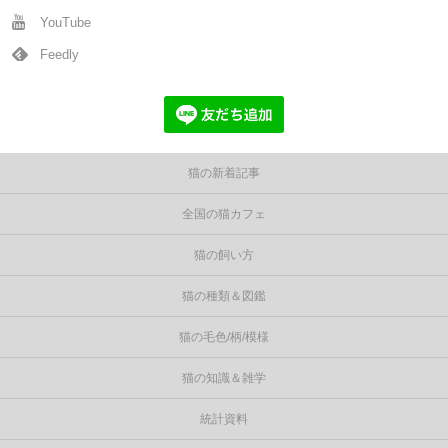
YouTube
Feedly
猫の新着記事
全国の猫カフェ
猫の飼い方
猫の種類＆図鑑
猫の毛色/柄/模様
猫の知識＆雑学
統計資料