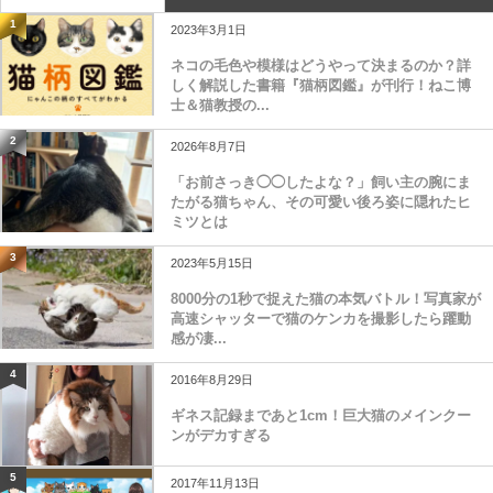
1
2023年3月1日
ネコの毛色や模様はどうやって決まるのか？詳
しく解説した書籍『猫柄図鑑』が刊行！ねこ博
士＆猫教授の...
2
2026年8月7日
「お前さっき◯◯したよな？」飼い主の腕にま
たがる猫ちゃん、その可愛い後ろ姿に隠れたヒ
ミツとは
3
2023年5月15日
8000分の1秒で捉えた猫の本気バトル！写真家が
高速シャッターで猫のケンカを撮影したら躍動
感が凄...
4
2016年8月29日
ギネス記録まであと1cm！巨大猫のメインクー
ンがデカすぎる
5
2017年11月13日