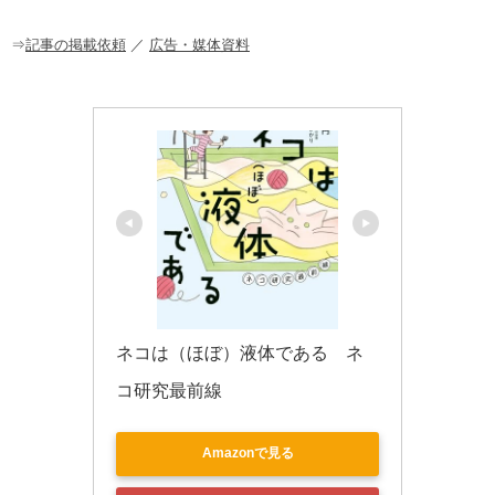
o
o
⇒
記事の掲載依頼
／
広告・媒体資料
k
ネコは（ほぼ）液体である　ネ
コ研究最前線
Amazonで見る