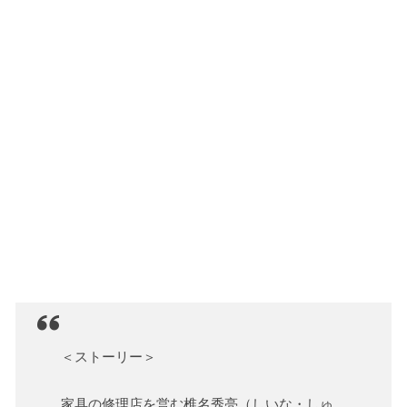
＜ストーリー＞
家具の修理店を営む椎名秀亮（しいな・しゅ