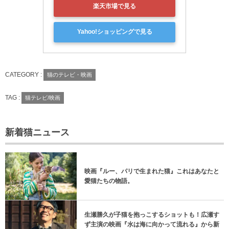
楽天市場で見る
Yahoo!ショッピングで見る
CATEGORY :
猫のテレビ・映画
TAG :
猫テレビ/映画
新着猫ニュース
映画『ルー、パリで生まれた猫』これはあなたと
愛猫たちの物語。
生瀬勝久が子猫を抱っこするショットも！広瀬す
ず主演の映画『水は海に向かって流れる』から新