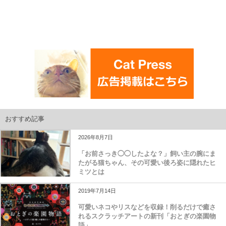
おすすめ記事
2026年8月7日
「お前さっき◯◯したよな？」飼い主の腕にま
たがる猫ちゃん、その可愛い後ろ姿に隠れたヒ
ミツとは
2019年7月14日
可愛いネコやリスなどを収録！削るだけで癒さ
れるスクラッチアートの新刊「おとぎの楽園物
語」