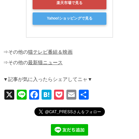
楽天市場で見る
Yahoo!ショッピングで見る
⇒その他の
猫テレビ番組＆映画
⇒その他の
最新猫ニュース
▼記事が気に入ったらシェアしてニャ▼
X
Li
F
H
P
E
共
n
a
at
o
m
有
e
c
e
ck
ail
e
n
et
b
a