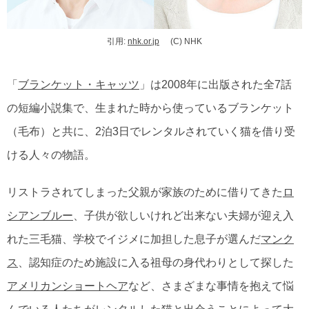
引用:
nhk.or.jp
(C) NHK
「
ブランケット・キャッツ
」は2008年に出版された全7話
の短編小説集で、生まれた時から使っているブランケット
（毛布）と共に、2泊3日でレンタルされていく猫を借り受
ける人々の物語。
リストラされてしまった父親が家族のために借りてきた
ロ
シアンブルー
、子供が欲しいけれど出来ない夫婦が迎え入
れた三毛猫、学校でイジメに加担した息子が選んだ
マンク
ス
、認知症のため施設に入る祖母の身代わりとして探した
アメリカンショートヘア
など、さまざまな事情を抱えて悩