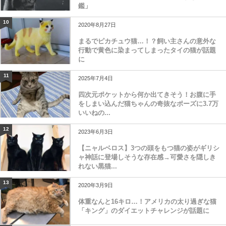
鑑」
10
2020年8月27日
まるでピカチュウ猫…！？飼い主さんの意外な
行動で黄色に染まってしまったタイの猫が話題
に
11
2025年7月4日
四次元ポケットから何か出てきそう！お腹に手
をしまい込んだ猫ちゃんの奇抜なポーズに3.7万
いいねの...
12
2023年6月3日
【ニャルベロス】3つの頭をもつ猫の姿がギリシ
ャ神話に登場しそうな存在感→可愛さを隠しき
れない黒猫...
13
2020年3月9日
体重なんと16キロ…！アメリカの太り過ぎな猫
「キング」のダイエットチャレンジが話題に