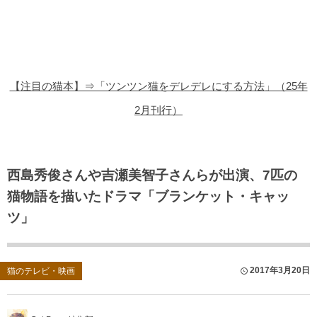
猫の商品レビュー
猫の豆知識・雑学
猫の調査データ
【注目の猫本】⇒「ツンツン猫をデレデレにする方法」（25年
猫の譲渡会
2月刊行）
猫の社会問題
猫のゲーム・アプリ
西島秀俊さんや吉瀬美智子さんらが出演、7匹の
猫物語を描いたドラマ「ブランケット・キャッ
猫のフリー写真素材
ツ」
2017年3月20日
猫のテレビ・映画