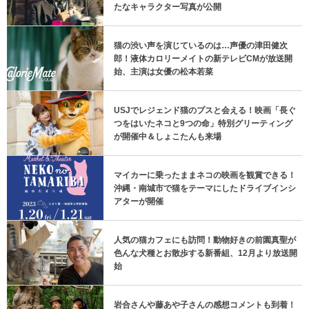
たなキャラクター写真が公開
猫の渋い声を演じているのは…声優の津田健次
郎！液体カロリーメイトの新テレビCMが放送開
始、主演は女優の松本若菜
USJでレジェンド猫のプスと会える！映画「長ぐ
つをはいたネコと9つの命」特別グリーティング
が開催中＆しょこたんも来場
マイカーに乗ったままネコの映画を観賞できる！
沖縄・南城市で猫をテーマにしたドライブインシ
アターが開催
人気の猫カフェにも訪問！動物好きの前園真聖が
色んな犬種とお散歩する新番組、12月より放送開
始
岩合さんや藤あや子さんの感想コメントも到着！