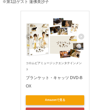
※第1話ゲスト 蓮佛美沙子
コロムビアミュージックエンタテインメン
ト
ブランケット・キャッツ DVD-B
OX
Amazonで見る