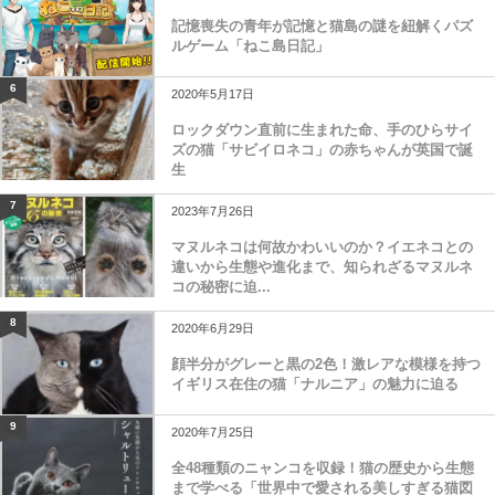
記憶喪失の青年が記憶と猫島の謎を紐解くパズ
ルゲーム「ねこ島日記」
6
2020年5月17日
ロックダウン直前に生まれた命、手のひらサイ
ズの猫「サビイロネコ」の赤ちゃんが英国で誕
生
7
2023年7月26日
マヌルネコは何故かわいいのか？イエネコとの
違いから生態や進化まで、知られざるマヌルネ
コの秘密に迫...
8
2020年6月29日
顔半分がグレーと黒の2色！激レアな模様を持つ
イギリス在住の猫「ナルニア」の魅力に迫る
9
2020年7月25日
全48種類のニャンコを収録！猫の歴史から生態
まで学べる「世界中で愛される美しすぎる猫図