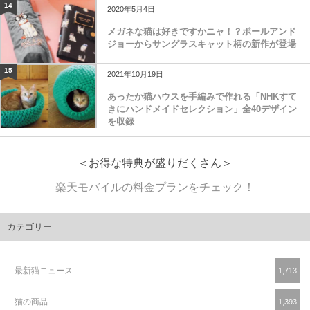
14
2020年5月4日
メガネな猫は好きですかニャ！？ポールアンド
ジョーからサングラスキャット柄の新作が登場
15
2021年10月19日
あったか猫ハウスを手編みで作れる「NHKすて
きにハンドメイドセレクション」全40デザイン
を収録
＜お得な特典が盛りだくさん＞
楽天モバイルの料金プランをチェック！
カテゴリー
最新猫ニュース
1,713
猫の商品
1,393