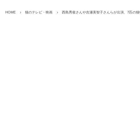
HOME
猫のテレビ・映画
西島秀俊さんや吉瀬美智子さんらが出演、7匹の