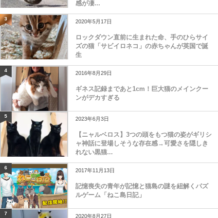
感が凄...
3
2020年5月17日
ロックダウン直前に生まれた命、手のひらサイ
ズの猫「サビイロネコ」の赤ちゃんが英国で誕
生
4
2016年8月29日
ギネス記録まであと1cm！巨大猫のメインクー
ンがデカすぎる
5
2023年6月3日
【ニャルベロス】3つの頭をもつ猫の姿がギリシ
ャ神話に登場しそうな存在感→可愛さを隠しき
れない黒猫...
6
2017年11月13日
記憶喪失の青年が記憶と猫島の謎を紐解くパズ
ルゲーム「ねこ島日記」
7
2020年8月27日