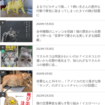
まるでピカチュウ猫…！？飼い主さんの意外な
行動で黄色に染まってしまったタイの猫が話題
に
8
2020年7月25日
全48種類のニャンコを収録！猫の歴史から生態
まで学べる「世界中で愛される美しすぎる猫図
鑑」
9
2023年7月26日
マヌルネコは何故かわいいのか？イエネコとの
違いから生態や進化まで、知られざるマヌルネ
コの秘密に迫...
10
2020年3月9日
体重なんと16キロ…！アメリカの太り過ぎな猫
「キング」のダイエットチャレンジが話題に
11
2022年2月23日
猫の交通事故を減らす取り組み！イエローハッ