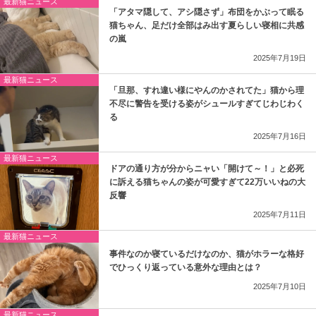
最新猫ニュース
「アタマ隠して、アシ隠さず」布団をかぶって眠る
猫ちゃん、足だけ全部はみ出す夏らしい寝相に共感
の嵐
2025年7月19日
最新猫ニュース
「旦那、すれ違い様にやんのかされてた」猫から理
不尽に警告を受ける姿がシュールすぎてじわじわく
る
2025年7月16日
最新猫ニュース
ドアの通り方が分からニャい「開けて～！」と必死
に訴える猫ちゃんの姿が可愛すぎて22万いいねの大
反響
2025年7月11日
最新猫ニュース
事件なのか寝ているだけなのか、猫がホラーな格好
でひっくり返っている意外な理由とは？
2025年7月10日
最新猫ニュース