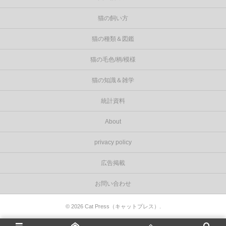
猫の飼い方
猫の種類＆図鑑
猫の毛色/柄/模様
猫の知識＆雑学
統計資料
About
privacy policy
広告掲載
お問い合わせ
©
2026
Cat Press（キャットプレス）
.