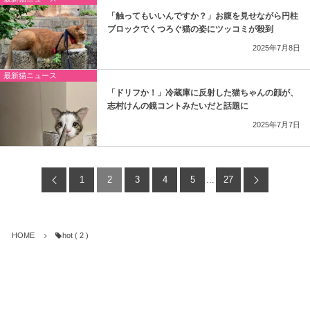
「触ってもいいんですか？」お腹を見せながら円柱
ブロックでくつろぐ猫の姿にツッコミが殺到
2025年7月8日
最新猫ニュース
「ドリフか！」冷蔵庫に反射した猫ちゃんの顔が、
志村けんの鏡コントみたいだと話題に
2025年7月7日
1
2
3
4
5
...
27
HOME
hot ( 2 )