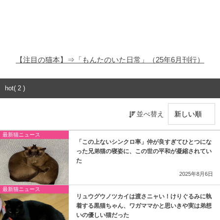
猫の商品レビュー
猫の豆知識・雑学
猫の調査データ
【注目の猫本】⇒「もんたのいた日常」（25年6月刊行）
猫の譲渡会
hot( 2 )
猫の社会問題
並べ替え
猫のゲーム・アプリ
最新猫ニュース
猫のフリー写真素材
「この上ないシンクロ率」仲が良すぎてひとつにな
った兄弟猫の寝姿に、この世の平和が凝縮されてい
た
2025年8月6日
最新猫ニュース
リュウグウノツカイは渡さニャい！けりぐるみに執
着する黒猫ちゃん、ワガママかと思いきや実は弟想
いの優しい猫だった