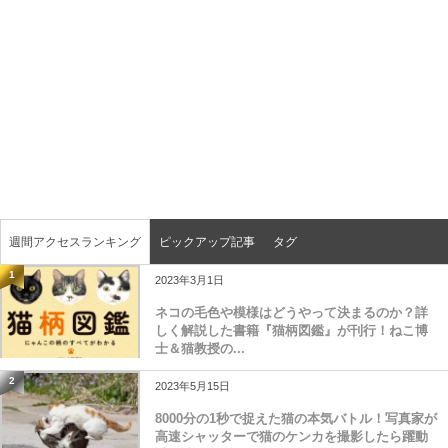
週間アクセスランキング
ピックアップ記事
タグ
1
2023年3月1日
ネコの毛色や模様はどうやって決まるのか？詳
しく解説した書籍『猫柄図鑑』が刊行！ねこ博
士＆猫教授の...
2
2023年5月15日
8000分の1秒で捉えた猫の本気バトル！写真家が
高速シャッターで猫のケンカを撮影したら躍動