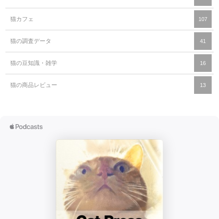
猫カフェ
107
猫の調査データ
41
猫の豆知識・雑学
16
猫の商品レビュー
13