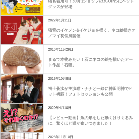
猫も着用可！300円ショップの3COINSにペット
グッズが登場
2022年1月11日
猫背のイケメン&イケジョを描く、ネコ絵描きオ
ノマイ初個展開催
2016年11月29日
まるで本物みたい！石にネコの絵を描いたアー
ト作品「石猫」
2018年10月8日
福士蒼汰が主演猫・ナナと一緒に神田明神でヒ
ット祈願！フォトセッションも公開
2020年4月10日
【レビュー動画】魚の形をした動くけりぐるみ
に、驚くほど猫が食いつきました！
2023年11月10日