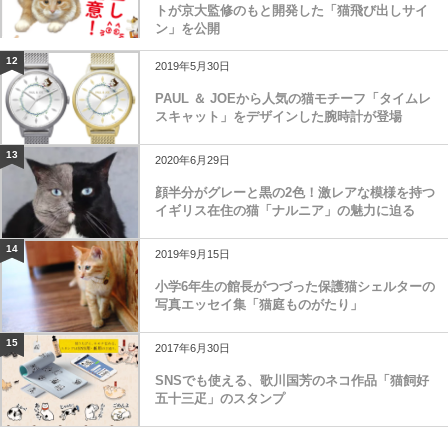
トが京大監修のもと開発した「猫飛び出しサイ
ン」を公開
12
2019年5月30日
PAUL ＆ JOEから人気の猫モチーフ「タイムレ
スキャット」をデザインした腕時計が登場
13
2020年6月29日
顔半分がグレーと黒の2色！激レアな模様を持つ
イギリス在住の猫「ナルニア」の魅力に迫る
14
2019年9月15日
小学6年生の館長がつづった保護猫シェルターの
写真エッセイ集「猫庭ものがたり」
15
2017年6月30日
SNSでも使える、歌川国芳のネコ作品「猫飼好
五十三疋」のスタンプ