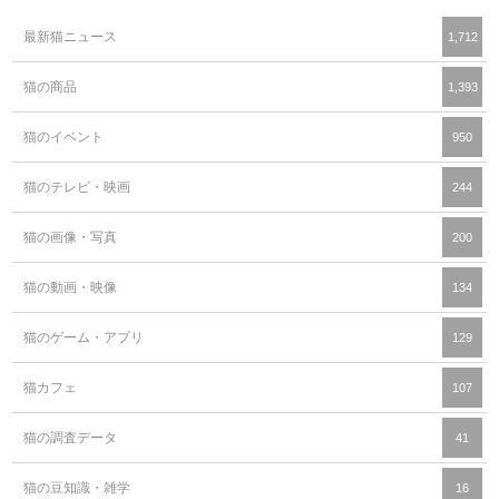
最新猫ニュース
1,712
猫の商品
1,393
猫のイベント
950
猫のテレビ・映画
244
猫の画像・写真
200
猫の動画・映像
134
猫のゲーム・アプリ
129
猫カフェ
107
猫の調査データ
41
猫の豆知識・雑学
16