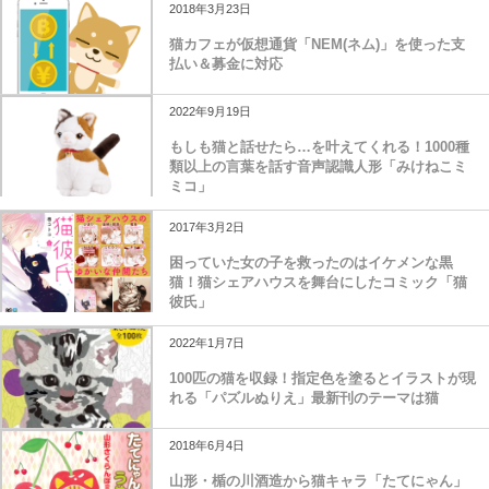
2018年3月23日
猫カフェが仮想通貨「NEM(ネム)」を使った支
払い＆募金に対応
2022年9月19日
もしも猫と話せたら…を叶えてくれる！1000種
類以上の言葉を話す音声認識人形「みけねこミ
ミコ」
2017年3月2日
困っていた女の子を救ったのはイケメンな黒
猫！猫シェアハウスを舞台にしたコミック「猫
彼氏」
2022年1月7日
100匹の猫を収録！指定色を塗るとイラストが現
れる「パズルぬりえ」最新刊のテーマは猫
2018年6月4日
山形・楯の川酒造から猫キャラ「たてにゃん」