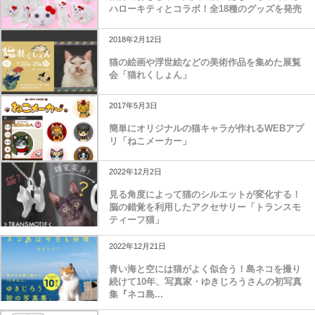
ハローキティとコラボ！全18種のグッズを発売
2018年2月12日
猫の絵画や浮世絵などの美術作品を集めた展覧
会「猫れくしょん」
2017年5月3日
簡単にオリジナルの猫キャラが作れるWEBアプ
リ「ねこメーカー」
2022年12月2日
見る角度によって猫のシルエットが変化する！
脳の錯覚を利用したアクセサリー「トランスモ
ティーフ猫」
2022年12月21日
青い海と空には猫がよく似合う！島ネコを撮り
続けて10年、写真家・ゆきじろうさんの初写真
集『ネコ島...