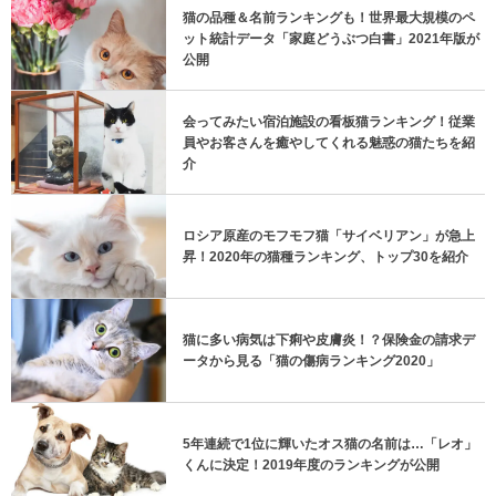
猫の品種＆名前ランキングも！世界最大規模のペ
ット統計データ「家庭どうぶつ白書」2021年版が
公開
会ってみたい宿泊施設の看板猫ランキング！従業
員やお客さんを癒やしてくれる魅惑の猫たちを紹
介
ロシア原産のモフモフ猫「サイベリアン」が急上
昇！2020年の猫種ランキング、トップ30を紹介
猫に多い病気は下痢や皮膚炎！？保険金の請求デ
ータから見る「猫の傷病ランキング2020」
5年連続で1位に輝いたオス猫の名前は…「レオ」
くんに決定！2019年度のランキングが公開