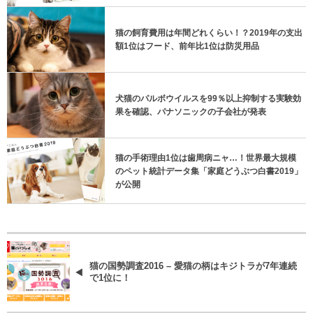
猫の飼育費用は年間どれくらい！？2019年の支出
額1位はフード、前年比1位は防災用品
犬猫のパルボウイルスを99％以上抑制する実験効
果を確認、パナソニックの子会社が発表
猫の手術理由1位は歯周病ニャ…！世界最大規模
のペット統計データ集「家庭どうぶつ白書2019」
が公開
猫の国勢調査2016 – 愛猫の柄はキジトラが7年連続
で1位に！