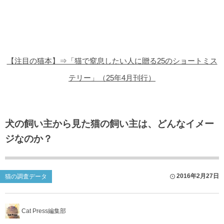
猫の商品レビュー
猫の豆知識・雑学
猫の調査データ
【注目の猫本】⇒「猫で窒息したい人に贈る25のショートミス
猫の譲渡会
テリー」（25年4月刊行）
猫の社会問題
猫のゲーム・アプリ
犬の飼い主から見た猫の飼い主は、どんなイメー
ジなのか？
猫のフリー写真素材
2016年2月27日
猫の調査データ
Cat Press編集部