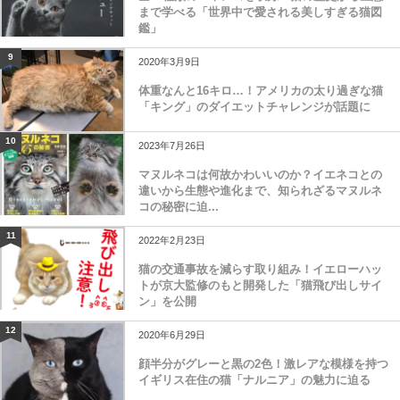
まで学べる「世界中で愛される美しすぎる猫図
鑑」
9
2020年3月9日
体重なんと16キロ…！アメリカの太り過ぎな猫
「キング」のダイエットチャレンジが話題に
10
2023年7月26日
マヌルネコは何故かわいいのか？イエネコとの
違いから生態や進化まで、知られざるマヌルネ
コの秘密に迫...
11
2022年2月23日
猫の交通事故を減らす取り組み！イエローハッ
トが京大監修のもと開発した「猫飛び出しサイ
ン」を公開
12
2020年6月29日
顔半分がグレーと黒の2色！激レアな模様を持つ
イギリス在住の猫「ナルニア」の魅力に迫る