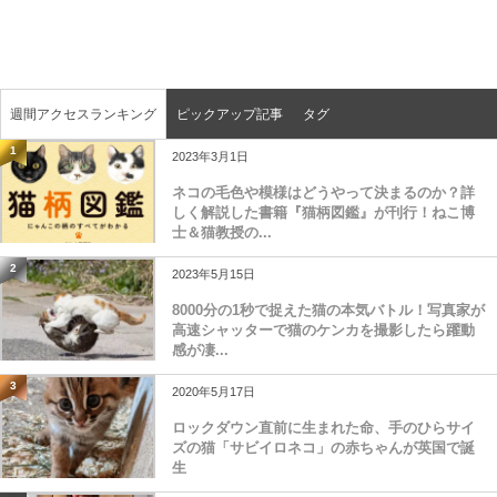
週間アクセスランキング
ピックアップ記事
タグ
1
2023年3月1日
ネコの毛色や模様はどうやって決まるのか？詳
しく解説した書籍『猫柄図鑑』が刊行！ねこ博
士＆猫教授の...
2
2023年5月15日
8000分の1秒で捉えた猫の本気バトル！写真家が
高速シャッターで猫のケンカを撮影したら躍動
感が凄...
3
2020年5月17日
ロックダウン直前に生まれた命、手のひらサイ
ズの猫「サビイロネコ」の赤ちゃんが英国で誕
生