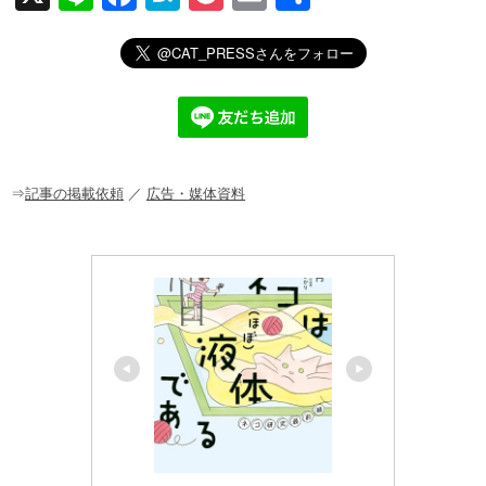
n
a
at
o
m
有
e
c
e
ck
ail
e
n
et
b
a
o
o
⇒
記事の掲載依頼
／
広告・媒体資料
k