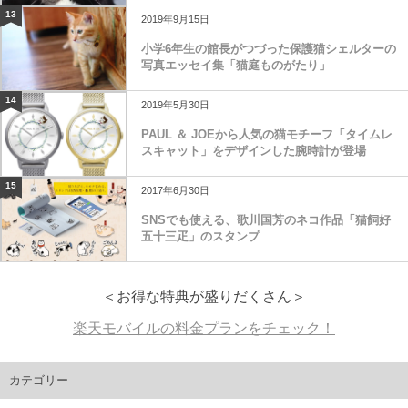
13
2019年9月15日
小学6年生の館長がつづった保護猫シェルターの
写真エッセイ集「猫庭ものがたり」
14
2019年5月30日
PAUL ＆ JOEから人気の猫モチーフ「タイムレ
スキャット」をデザインした腕時計が登場
15
2017年6月30日
SNSでも使える、歌川国芳のネコ作品「猫飼好
五十三疋」のスタンプ
＜お得な特典が盛りだくさん＞
楽天モバイルの料金プランをチェック！
カテゴリー