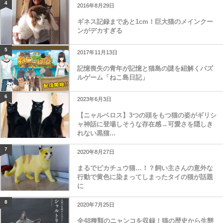
4
2016年8月29日
ギネス記録まであと1cm！巨大猫のメインクー
ンがデカすぎる
5
2017年11月13日
記憶喪失の青年が記憶と猫島の謎を紐解くパズ
ルゲーム「ねこ島日記」
6
2023年6月3日
【ニャルベロス】3つの頭をもつ猫の姿がギリシ
ャ神話に登場しそうな存在感→可愛さを隠しき
れない黒猫...
7
2020年8月27日
まるでピカチュウ猫…！？飼い主さんの意外な
行動で黄色に染まってしまったタイの猫が話題
に
8
2020年7月25日
全48種類のニャンコを収録！猫の歴史から生態