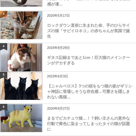
感が凄...
3
2020年5月17日
ロックダウン直前に生まれた命、手のひらサイ
ズの猫「サビイロネコ」の赤ちゃんが英国で誕
生
4
2016年8月29日
ギネス記録まであと1cm！巨大猫のメインクー
ンがデカすぎる
5
2023年6月3日
【ニャルベロス】3つの頭をもつ猫の姿がギリシ
ャ神話に登場しそうな存在感→可愛さを隠しき
れない黒猫...
6
2020年8月27日
まるでピカチュウ猫…！？飼い主さんの意外な
行動で黄色に染まってしまったタイの猫が話題
に