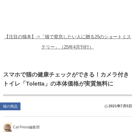
猫の商品レビュー
猫の豆知識・雑学
猫の調査データ
【注目の猫本】⇒「猫で窒息したい人に贈る25のショートミス
猫の譲渡会
テリー」（25年4月刊行）
猫の社会問題
猫のゲーム・アプリ
スマホで猫の健康チェックができる！カメラ付き
トイレ「Toletta」の本体価格が実質無料に
猫のフリー写真素材
2021年7月5日
猫の商品
Cat Press編集部