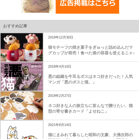
おすすめ記事
2019年12月30日
猫モチーフの焼き菓子をぎゅっと詰め込んだマ
グカップが発売！食べた後の容器も使えるニャ♪
2018年4月10日
悪の組織を牛耳るボスはネコ好きだった！人気
マンガ「悪のボスと猫。」
2019年2月27日
ネコ好きな人の旅立ちに皆んなで贈りたい、猫
型の寄せ書きカード「よせねこ」
2021年8月14日
猫にまみれて暮らした昭和の文豪、大佛次郎の