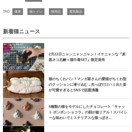
TAG :
健康
猫トイレ
猫用品
電気製品
新着猫ニュース
2月22日ニャンニャンニャン！イケニャンな『炭
黒ネコ石鹸＋猫巾着SET』限定発売
猫のちくわパン？マンガ家さんの愛猫がちくわ型
のクッションに潜り込む→先っぽだけハミ出た姿
が可愛すぎるとSNSで話題沸騰
4種類の猫をモデルにしたチョコレート「キャッ
ト ボンボンショコラ」の顔が超リアル！スパイシ
ーな味わいでミステリアスな猫っぽさ...