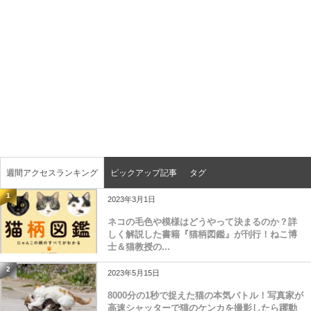
週間アクセスランキング
ピックアップ記事
タグ
1
2023年3月1日
ネコの毛色や模様はどうやって決まるのか？詳
しく解説した書籍『猫柄図鑑』が刊行！ねこ博
士＆猫教授の...
2
2023年5月15日
8000分の1秒で捉えた猫の本気バトル！写真家が
高速シャッターで猫のケンカを撮影したら躍動