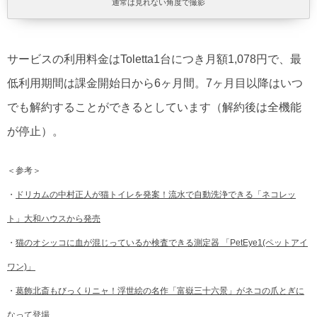
通常は見れない角度で撮影
サービスの利用料金はToletta1台につき月額1,078円で、最
低利用期間は課金開始日から6ヶ月間。7ヶ月目以降はいつ
でも解約することができるとしています（解約後は全機能
が停止）。
＜参考＞
・
ドリカムの中村正人が猫トイレを発案！流水で自動洗浄できる「ネコレッ
ト」大和ハウスから発売
・
猫のオシッコに血が混じっているか検査できる測定器 「PetEye1(ペットアイ
ワン)」
・
葛飾北斎もびっくりニャ！浮世絵の名作「富嶽三十六景」がネコの爪とぎに
なって登場