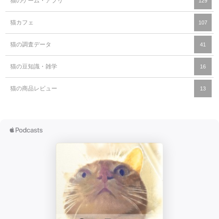
猫のゲーム・アプリ
129
猫カフェ
107
猫の調査データ
41
猫の豆知識・雑学
16
猫の商品レビュー
13