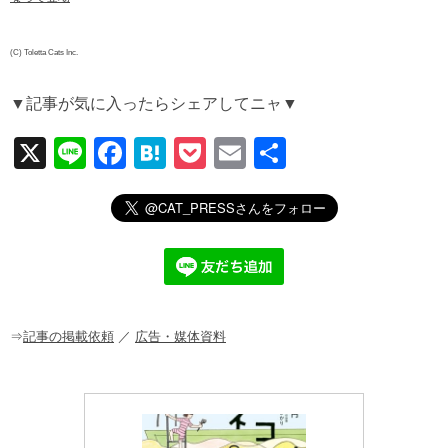
(C) Toletta Cats Inc.
▼記事が気に入ったらシェアしてニャ▼
X
Li
F
H
P
E
共
n
a
at
o
m
有
e
c
e
ck
ail
e
n
et
b
a
o
o
⇒
記事の掲載依頼
／
広告・媒体資料
k