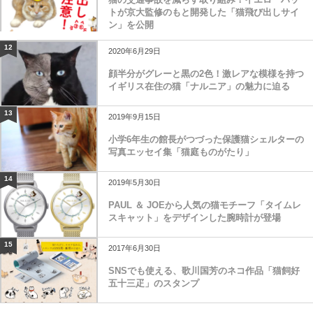
トが京大監修のもと開発した「猫飛び出しサイ
ン」を公開
12
2020年6月29日
顔半分がグレーと黒の2色！激レアな模様を持つ
イギリス在住の猫「ナルニア」の魅力に迫る
13
2019年9月15日
小学6年生の館長がつづった保護猫シェルターの
写真エッセイ集「猫庭ものがたり」
14
2019年5月30日
PAUL ＆ JOEから人気の猫モチーフ「タイムレ
スキャット」をデザインした腕時計が登場
15
2017年6月30日
SNSでも使える、歌川国芳のネコ作品「猫飼好
五十三疋」のスタンプ