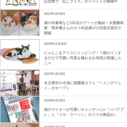
記念館で「ねこクイズ」のイベントが開催中
2022年3月30日
猫の肖像画など120点のアートが集結！水墨書画
家・岡本肇さんのネコ作品展が小田急百貨店で
開催
2019年11月26日
にゃんこをアイスにトッピング！？猫がインす
るだけで可愛い写真を撮れるお布団が登場した
ニャ
2017年1月23日
名古屋市の今池に保護猫カフェ「ヘミングウェ
イ」がオープン
2019年4月20日
猫のマイキーが可愛いキャンディに♥「パパブブ
レ」と「リサ・ラーソン」のコラボ商品が...