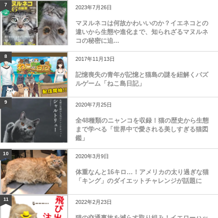
7
2023年7月26日
マヌルネコは何故かわいいのか？イエネコとの
違いから生態や進化まで、知られざるマヌルネ
コの秘密に迫...
8
2017年11月13日
記憶喪失の青年が記憶と猫島の謎を紐解くパズ
ルゲーム「ねこ島日記」
9
2020年7月25日
全48種類のニャンコを収録！猫の歴史から生態
まで学べる「世界中で愛される美しすぎる猫図
鑑」
10
2020年3月9日
体重なんと16キロ…！アメリカの太り過ぎな猫
「キング」のダイエットチャレンジが話題に
11
2022年2月23日
猫の交通事故を減らす取り組み！イエローハッ