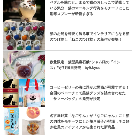
ペダルを踏むと…まるで猫のおしっこで消毒して
いる気分！猫のマーキング行為をモチーフにした
消毒スプレーが斬新すぎる
猫のお髭を可愛く飾る事でインテリアにもなる猫
のひげ差し「ねこのひげ枕」の新作が登場！
数量限定！猫型美容石鹸“シャム猫の『イシ
ス』”が7月9日発売 by9.kyuu
コーヒーゼリーの海に浮かぶ黒猫が可愛すぎる！
全国のベローチェで黒猫グッズを詰め合わせた
「サマーバッグ」の発売が決定
名古屋銘菓「なごやん」が「なごにゃん」に！猫
の肉球をモチーフにした焼き菓子が登場→ネコ好
き社員のアイディアから生まれた新商品...