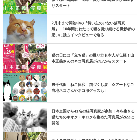
りスタート
2月末まで開催中の『飼い主のいない猫写真
展』、10年間にわたって猫を撮り続ける撮影者の
思いに独占インタビューで迫る
猫の日には「立ち猫」の撮り方も本人が伝授！山
本正義さんのネコ写真展が2/17からスタート
裏千代田 ねこ日和 猫づくし展 ☆アートなご
当地ネコさんやネコ用グッズも！
日本全国から41名の猫写真家が参加！今を生きる
猫たちのキオク・キロクを集めた写真展が2/22に
開催