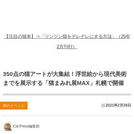
猫の商品レビュー
猫の豆知識・雑学
猫の調査データ
【注目の猫本】⇒「ツンツン猫をデレデレにする方法」（25年
猫の譲渡会
2月刊行）
猫の社会問題
猫のゲーム・アプリ
350点の猫アートが大集結！浮世絵から現代美術
までを展示する「猫まみれ展MAX」札幌で開催
猫のフリー写真素材
2021年2月28日
猫のイベント
Cat Press編集部