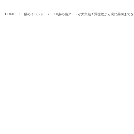
HOME
猫のイベント
350点の猫アートが大集結！浮世絵から現代美術までを