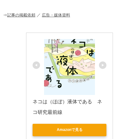
o
o
⇒
記事の掲載依頼
／
広告・媒体資料
k
ネコは（ほぼ）液体である　ネ
コ研究最前線
Amazonで見る