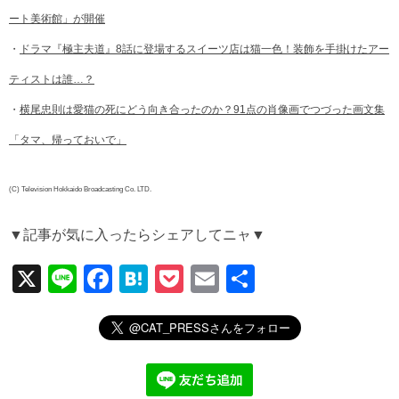
ート美術館」が開催
・
ドラマ『極主夫道』8話に登場するスイーツ店は猫一色！装飾を手掛けたアー
ティストは誰…？
・
横尾忠則は愛猫の死にどう向き合ったのか？91点の肖像画でつづった画文集
「タマ、帰っておいで」
(C) Television Hokkaido Broadcasting Co. LTD.
▼記事が気に入ったらシェアしてニャ▼
X
Li
F
H
P
E
共
n
a
at
o
m
有
e
c
e
ck
ail
e
n
et
b
a