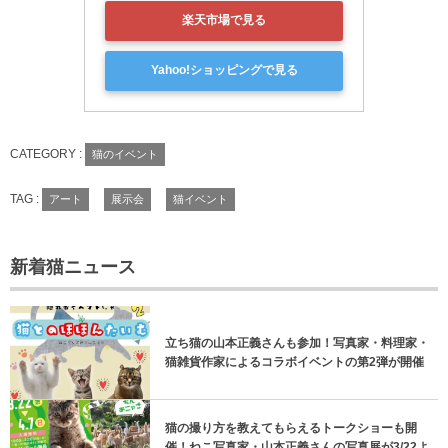
楽天市場で見る
Yahoo!ショッピングで見る
CATEGORY :
猫のイベント
TAG :
アート
展示会
猫イベント
新着猫ニュース
立ち猫の山本正義さんも参加！写真家・料理家・
猫雑貨作家によるコラボイベントの第2弾が開催
猫の撮り方を教えてもらえるトークショーも開
催！ねこ写真家・山本正義さんの写真展が3/22よ