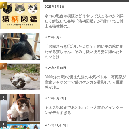
1
2023年3月1日
ネコの毛色や模様はどうやって決まるのか？詳
しく解説した書籍『猫柄図鑑』が刊行！ねこ博
士＆猫教授の...
2
2026年8月7日
「お前さっき◯◯したよな？」飼い主の腕にま
たがる猫ちゃん、その可愛い後ろ姿に隠れたヒ
ミツとは
3
2023年5月15日
8000分の1秒で捉えた猫の本気バトル！写真家が
高速シャッターで猫のケンカを撮影したら躍動
感が凄...
4
2016年8月29日
ギネス記録まであと1cm！巨大猫のメインクー
ンがデカすぎる
5
2017年11月13日