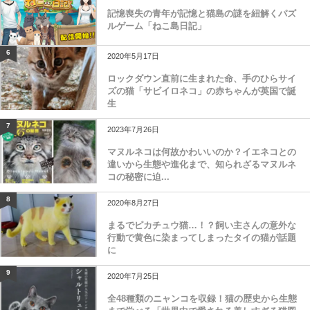
記憶喪失の青年が記憶と猫島の謎を紐解くパズ
ルゲーム「ねこ島日記」
6
2020年5月17日
ロックダウン直前に生まれた命、手のひらサイ
ズの猫「サビイロネコ」の赤ちゃんが英国で誕
生
7
2023年7月26日
マヌルネコは何故かわいいのか？イエネコとの
違いから生態や進化まで、知られざるマヌルネ
コの秘密に迫...
8
2020年8月27日
まるでピカチュウ猫…！？飼い主さんの意外な
行動で黄色に染まってしまったタイの猫が話題
に
9
2020年7月25日
全48種類のニャンコを収録！猫の歴史から生態