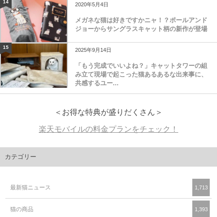
14
2020年5月4日
メガネな猫は好きですかニャ！？ポールアンド
ジョーからサングラスキャット柄の新作が登場
15
2025年9月14日
「もう完成でいいよね？」キャットタワーの組
み立て現場で起こった猫あるあるな出来事に、
共感するユー...
＜お得な特典が盛りだくさん＞
楽天モバイルの料金プランをチェック！
カテゴリー
最新猫ニュース
1,713
猫の商品
1,393