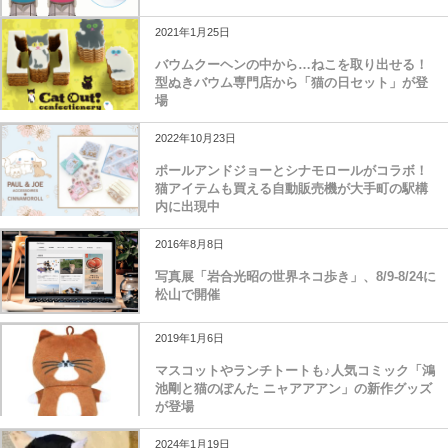
2021年1月25日
バウムクーヘンの中から…ねこを取り出せる！
型ぬきバウム専門店から「猫の日セット」が登
場
2022年10月23日
ポールアンドジョーとシナモロールがコラボ！
猫アイテムも買える自動販売機が大手町の駅構
内に出現中
2016年8月8日
写真展「岩合光昭の世界ネコ歩き」、8/9-8/24に
松山で開催
2019年1月6日
マスコットやランチトートも♪人気コミック「鴻
池剛と猫のぽんた ニャアアアン」の新作グッズ
が登場
2024年1月19日