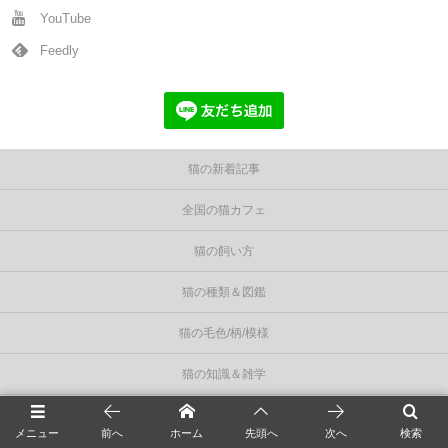
YouTube
Feedly
猫の新着記事
全国の猫カフェ
猫の飼い方
猫の種類＆図鑑
猫の毛色/柄/模様
猫の知識＆雑学
統計資料
メニュー
前へ
ホーム
先頭へ
次へ
検索