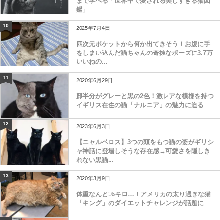
まで学べる「世界中で愛される美しすぎる猫図
鑑」
10
2025年7月4日
四次元ポケットから何か出てきそう！お腹に手
をしまい込んだ猫ちゃんの奇抜なポーズに3.7万
いいねの...
11
2020年6月29日
顔半分がグレーと黒の2色！激レアな模様を持つ
イギリス在住の猫「ナルニア」の魅力に迫る
12
2023年6月3日
【ニャルベロス】3つの頭をもつ猫の姿がギリシ
ャ神話に登場しそうな存在感→可愛さを隠しき
れない黒猫...
13
2020年3月9日
体重なんと16キロ…！アメリカの太り過ぎな猫
「キング」のダイエットチャレンジが話題に