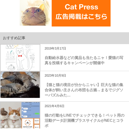
おすすめ記事
2019年3月17日
自動給水器などの賞品も当たるニャ！愛猫の写
真を投稿するキャンペーンが開催中
2023年10月9日
【猫と猫の境目が分からニャい】巨大な猫の集
合体が飼い主さんの布団を占拠→まるでジグソ
ーパズルみた...
2021年4月6日
猫の行動をLINEでチェックできる！ペット用の
活動データ計測機プラスサイクルがNECとコラ
ボ