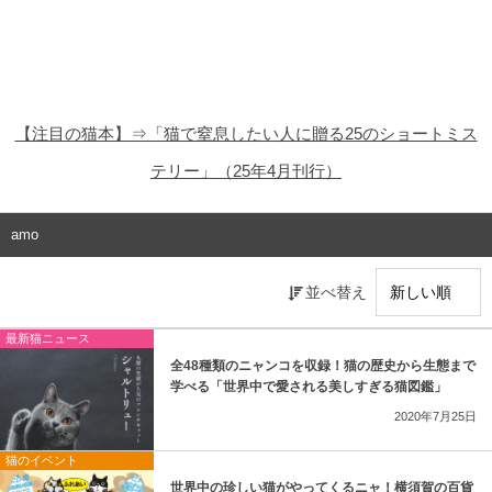
猫の商品レビュー
猫の豆知識・雑学
猫の調査データ
【注目の猫本】⇒「猫で窒息したい人に贈る25のショートミス
猫の譲渡会
テリー」（25年4月刊行）
猫の社会問題
amo
猫のゲーム・アプリ
並べ替え
猫のフリー写真素材
最新猫ニュース
全48種類のニャンコを収録！猫の歴史から生態まで
学べる「世界中で愛される美しすぎる猫図鑑」
2020年7月25日
猫のイベント
世界中の珍しい猫がやってくるニャ！横須賀の百貨