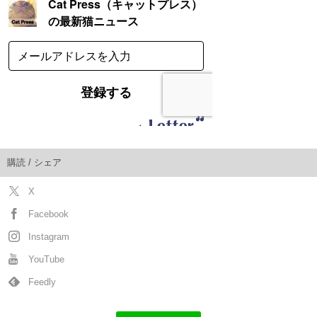
購読 / シェア
X
Facebook
Instagram
YouTube
Feedly