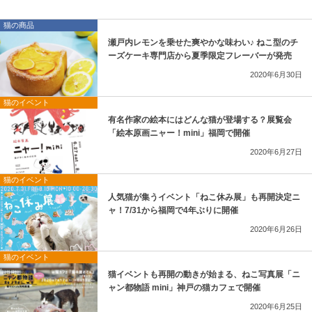
猫の商品
瀬戸内レモンを乗せた爽やかな味わい♪ ねこ型のチ
ーズケーキ専門店から夏季限定フレーバーが発売
2020年6月30日
猫のイベント
有名作家の絵本にはどんな猫が登場する？展覧会
「絵本原画ニャー！mini」福岡で開催
2020年6月27日
猫のイベント
人気猫が集うイベント「ねこ休み展」も再開決定ニ
ャ！7/31から福岡で4年ぶりに開催
2020年6月26日
猫のイベント
猫イベントも再開の動きが始まる、ねこ写真展「ニ
ャン都物語 mini」神戸の猫カフェで開催
2020年6月25日