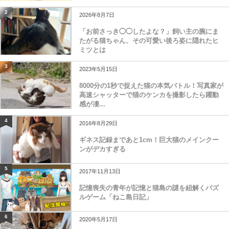
2
2026年8月7日
「お前さっき◯◯したよな？」飼い主の腕にま
たがる猫ちゃん、その可愛い後ろ姿に隠れたヒ
ミツとは
3
2023年5月15日
8000分の1秒で捉えた猫の本気バトル！写真家が
高速シャッターで猫のケンカを撮影したら躍動
感が凄...
4
2016年8月29日
ギネス記録まであと1cm！巨大猫のメインクー
ンがデカすぎる
5
2017年11月13日
記憶喪失の青年が記憶と猫島の謎を紐解くパズ
ルゲーム「ねこ島日記」
6
2020年5月17日