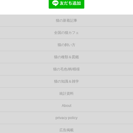
猫の新着記事
全国の猫カフェ
猫の飼い方
猫の種類＆図鑑
猫の毛色/柄/模様
猫の知識＆雑学
統計資料
About
privacy policy
広告掲載