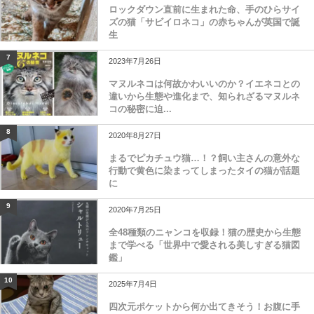
ロックダウン直前に生まれた命、手のひらサイ
ズの猫「サビイロネコ」の赤ちゃんが英国で誕
生
7
2023年7月26日
マヌルネコは何故かわいいのか？イエネコとの
違いから生態や進化まで、知られざるマヌルネ
コの秘密に迫...
8
2020年8月27日
まるでピカチュウ猫…！？飼い主さんの意外な
行動で黄色に染まってしまったタイの猫が話題
に
9
2020年7月25日
全48種類のニャンコを収録！猫の歴史から生態
まで学べる「世界中で愛される美しすぎる猫図
鑑」
10
2025年7月4日
四次元ポケットから何か出てきそう！お腹に手