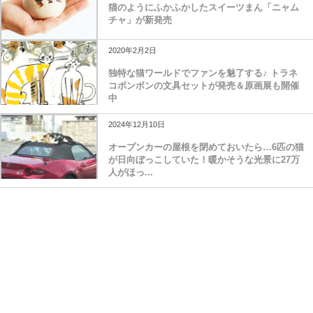
猫のようにふかふかしたスイーツまん「ニャム
チャ」が新発売
2020年2月2日
独特な猫ワールドでファンを魅了する♪ トラネ
コボンボンの文具セットが発売＆原画展も開催
中
2024年12月10日
オープンカーの屋根を閉めておいたら…6匹の猫
が日向ぼっこしていた！暖かそうな光景に27万
人がほっ...