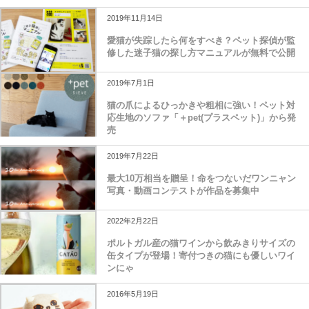
2019年11月14日
愛猫が失踪したら何をすべき？ペット探偵が監
修した迷子猫の探し方マニュアルが無料で公開
2019年7月1日
猫の爪によるひっかきや粗相に強い！ペット対
応生地のソファ「＋pet(プラスペット)」から発
売
2019年7月22日
最大10万相当を贈呈！命をつないだワンニャン
写真・動画コンテストが作品を募集中
2022年2月22日
ポルトガル産の猫ワインから飲みきりサイズの
缶タイプが登場！寄付つきの猫にも優しいワイ
ンにゃ
2016年5月19日