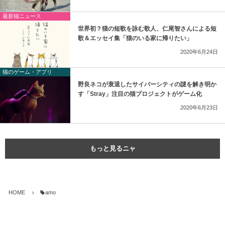
最新猫ニュース
世界初？猫の短歌を詠む歌人、仁尾智さんによる短
歌＆エッセイ集「猫のいる家に帰りたい」
2020年6月24日
猫のゲーム・アプリ
野良ネコが衰退したサイバーシティの謎を解き明か
す「Stray」注目の猫プロジェクトがゲーム化
2020年6月23日
もっと見るニャ
HOME
amo