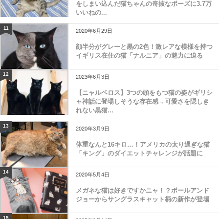
をしまい込んだ猫ちゃんの奇抜なポーズに3.7万
いいねの...
11
2020年6月29日
顔半分がグレーと黒の2色！激レアな模様を持つ
イギリス在住の猫「ナルニア」の魅力に迫る
12
2023年6月3日
【ニャルベロス】3つの頭をもつ猫の姿がギリシ
ャ神話に登場しそうな存在感→可愛さを隠しき
れない黒猫...
13
2020年3月9日
体重なんと16キロ…！アメリカの太り過ぎな猫
「キング」のダイエットチャレンジが話題に
14
2020年5月4日
メガネな猫は好きですかニャ！？ポールアンド
ジョーからサングラスキャット柄の新作が登場
15