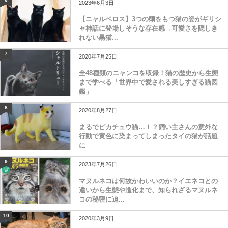
2023年6月3日
【ニャルベロス】3つの頭をもつ猫の姿がギリシ
ャ神話に登場しそうな存在感→可愛さを隠しき
れない黒猫...
7
2020年7月25日
全48種類のニャンコを収録！猫の歴史から生態
まで学べる「世界中で愛される美しすぎる猫図
鑑」
8
2020年8月27日
まるでピカチュウ猫…！？飼い主さんの意外な
行動で黄色に染まってしまったタイの猫が話題
に
9
2023年7月26日
マヌルネコは何故かわいいのか？イエネコとの
違いから生態や進化まで、知られざるマヌルネ
コの秘密に迫...
10
2020年3月9日