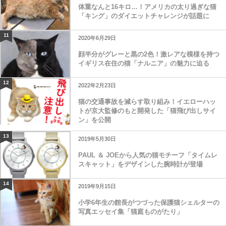
体重なんと16キロ…！アメリカの太り過ぎな猫
「キング」のダイエットチャレンジが話題に
11
2020年6月29日
顔半分がグレーと黒の2色！激レアな模様を持つ
イギリス在住の猫「ナルニア」の魅力に迫る
12
2022年2月23日
猫の交通事故を減らす取り組み！イエローハッ
トが京大監修のもと開発した「猫飛び出しサイ
ン」を公開
13
2019年5月30日
PAUL ＆ JOEから人気の猫モチーフ「タイムレ
スキャット」をデザインした腕時計が登場
14
2019年9月15日
小学6年生の館長がつづった保護猫シェルターの
写真エッセイ集「猫庭ものがたり」