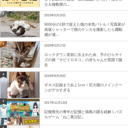
士＆猫教授の...
2
2023年5月15日
8000分の1秒で捉えた猫の本気バトル！写真家が
高速シャッターで猫のケンカを撮影したら躍動
感が凄...
3
2020年5月17日
ロックダウン直前に生まれた命、手のひらサイ
ズの猫「サビイロネコ」の赤ちゃんが英国で誕
生
4
2016年8月29日
ギネス記録まであと1cm！巨大猫のメインクー
ンがデカすぎる
5
2017年11月13日
記憶喪失の青年が記憶と猫島の謎を紐解くパズ
ルゲーム「ねこ島日記」
6