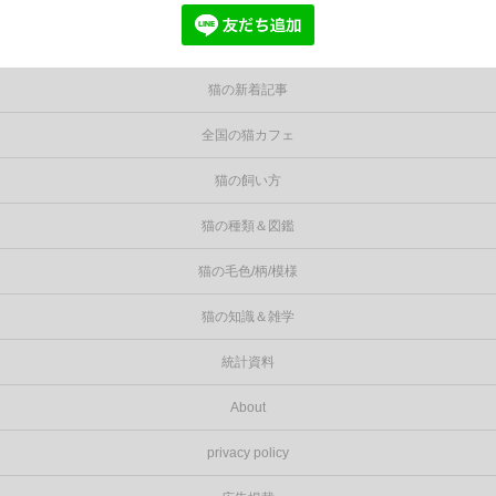
猫の新着記事
全国の猫カフェ
猫の飼い方
猫の種類＆図鑑
猫の毛色/柄/模様
猫の知識＆雑学
統計資料
About
privacy policy