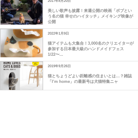
2017年8月20日
美しい歌声も披露！来週公開の映画「ボブとい
う名の猫 幸せのハイタッチ」メイキング映像が
公開
2022年1月9日
猫アイテムも大集合！3,000名のクリエイターが
参加する日本最大級のハンドメイドフェス
1/22〜...
2019年9月26日
猫とちょうどよい距離感の住まいとは…？雑誌
「I’m home」の最新号は犬猫特集ニャ