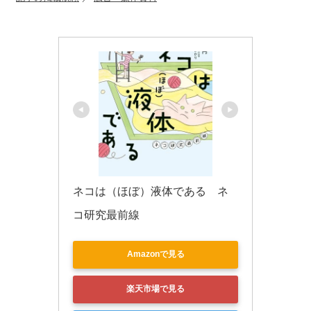
o
k
ネコは（ほぼ）液体である　ネ
コ研究最前線
Amazonで見る
楽天市場で見る