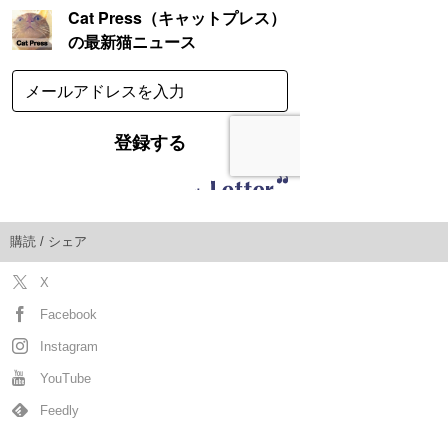
購読 / シェア
X
Facebook
Instagram
YouTube
Feedly