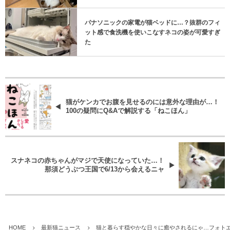
パナソニックの家電が猫ベッドに…？抜群のフィ
ット感で食洗機を使いこなすネコの姿が可愛すぎ
た
猫がケンカでお腹を見せるのには意外な理由が…！
100の疑問にQ&Aで解説する「ねこほん」
スナネコの赤ちゃんがマジで天使になっていた…！
那須どうぶつ王国で6/13から会えるニャ
HOME
最新猫ニュース
猫と暮らす穏やかな日々に癒やされるにゃ…フォトエ