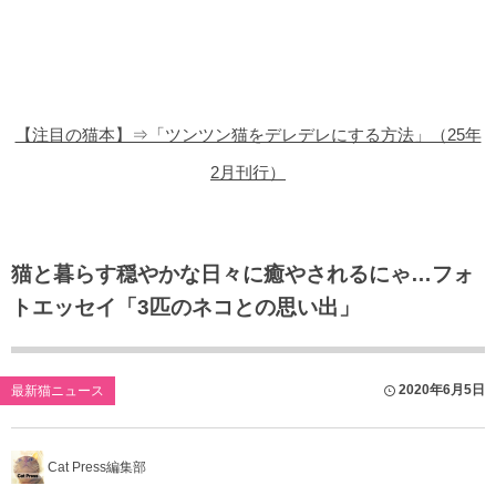
猫の商品レビュー
猫の豆知識・雑学
猫の調査データ
【注目の猫本】⇒「ツンツン猫をデレデレにする方法」（25年
猫の譲渡会
2月刊行）
猫の社会問題
猫のゲーム・アプリ
猫と暮らす穏やかな日々に癒やされるにゃ…フォ
トエッセイ「3匹のネコとの思い出」
猫のフリー写真素材
2020年6月5日
最新猫ニュース
Cat Press編集部