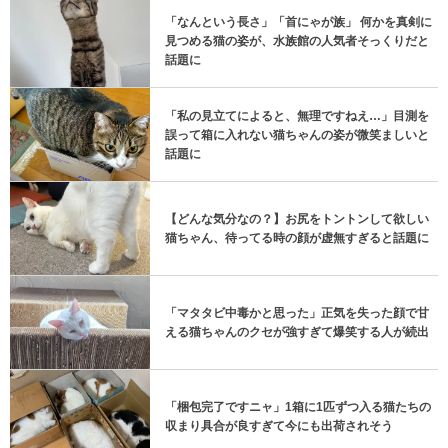
「なんという長さ」「首にゃが族」 何かを真剣に
見つめる猫の姿が、水族館の人気者そっくりだと
話題に
「私の見立てによると、無理ですねえ…」目測を
誤って箱に入れない猫ちゃんの姿が微笑ましいと
話題に
【どんな気分なの？】お尻をトントンして欲しい
猫ちゃん、待ってる時の顔が虚無すぎると話題に
「マタタビ中毒かと思った」正気を失った顔で甘
える猫ちゃんのクセが強すぎて爆笑する人が続出
「梱包完了ですニャ」1箱に1匹ずつ入る猫たちの
収まり具合が良すぎて今にも出荷されそう