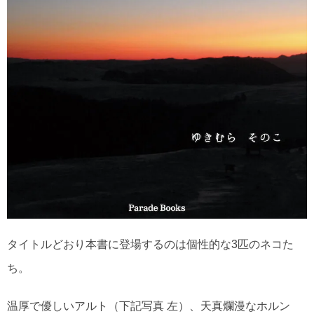
タイトルどおり本書に登場するのは個性的な3匹のネコた
ち。
温厚で優しいアルト（下記写真 左）、天真爛漫なホルン