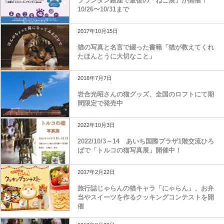
プランタン銀座で最後の「ねこ展」が開催！
10/26〜10/31まで
2017年10月15日
猫の写真と名言で綴った書籍「猫が教えてくれ
たほんとうに大切なこと」
2016年7月7日
岩合光昭さんの猫グッズ、全国のロフトにて期
間限定で発売中
2022年10月3日
2022/10/3～14 あいち国際プラザ1階交流ひろ
ばで「トルコの猫写真展」開催中！
2017年2月22日
旅行誌じゃらんの猫キャラ「にゃらん」、お弁
当やスイーツを作るクッキングコンテストを開
催