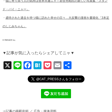
・
猫に寄り添う人の気持は世界共通ニャ！岩合光昭氏の新しい写真集「スタン
ド・バイ・ニャー」
・
虐待された過去を持つ猫に訪れた幸せの日々…大反響の漫画を書籍化「3本足
のしじみちゃん」
© PARADE Inc.
▼記事が気に入ったらシェアしてニャ▼
X
Li
F
H
P
E
共
n
a
at
o
m
有
e
c
e
ck
ail
e
n
et
b
a
o
⇒
記事の掲載依頼
／
広告・媒体資料