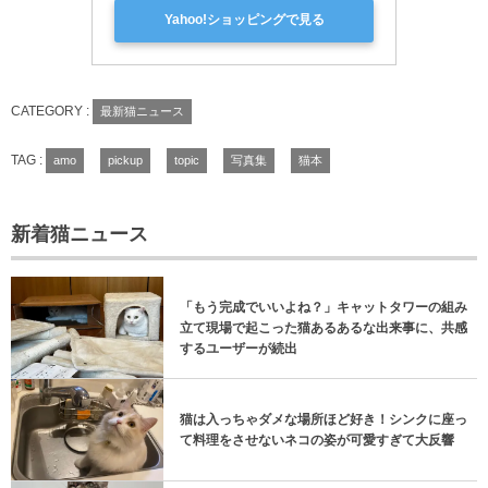
Yahoo!ショッピングで見る
CATEGORY :
最新猫ニュース
TAG :
amo
pickup
topic
写真集
猫本
新着猫ニュース
「もう完成でいいよね？」キャットタワーの組み
立て現場で起こった猫あるあるな出来事に、共感
するユーザーが続出
猫は入っちゃダメな場所ほど好き！シンクに座っ
て料理をさせないネコの姿が可愛すぎて大反響