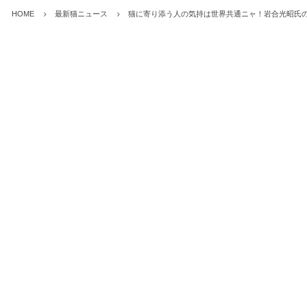
HOME
最新猫ニュース
猫に寄り添う人の気持は世界共通ニャ！岩合光昭氏