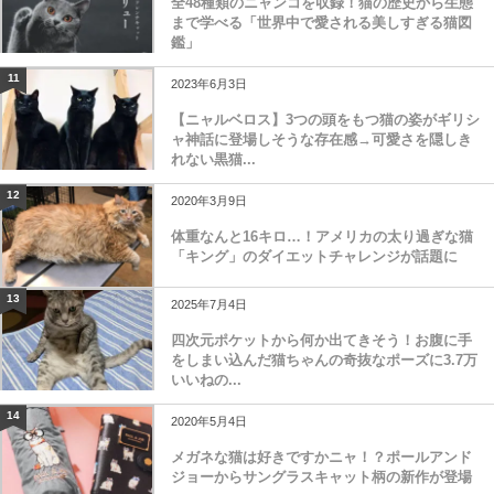
全48種類のニャンコを収録！猫の歴史から生態
まで学べる「世界中で愛される美しすぎる猫図
鑑」
11
2023年6月3日
【ニャルベロス】3つの頭をもつ猫の姿がギリシ
ャ神話に登場しそうな存在感→可愛さを隠しき
れない黒猫...
12
2020年3月9日
体重なんと16キロ…！アメリカの太り過ぎな猫
「キング」のダイエットチャレンジが話題に
13
2025年7月4日
四次元ポケットから何か出てきそう！お腹に手
をしまい込んだ猫ちゃんの奇抜なポーズに3.7万
いいねの...
14
2020年5月4日
メガネな猫は好きですかニャ！？ポールアンド
ジョーからサングラスキャット柄の新作が登場