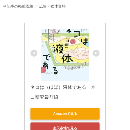
o
⇒
記事の掲載依頼
／
広告・媒体資料
k
ネコは（ほぼ）液体である　ネ
コ研究最前線
Amazonで見る
楽天市場で見る