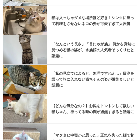
猫は入っちゃダメな場所ほど好き！シンクに座っ
て料理をさせないネコの姿が可愛すぎて大反響
「なんという長さ」「首にゃが族」 何かを真剣に
見つめる猫の姿が、水族館の人気者そっくりだと
話題に
「私の見立てによると、無理ですねえ…」目測を
誤って箱に入れない猫ちゃんの姿が微笑ましいと
話題に
【どんな気分なの？】お尻をトントンして欲しい
猫ちゃん、待ってる時の顔が虚無すぎると話題に
「マタタビ中毒かと思った」正気を失った顔で甘