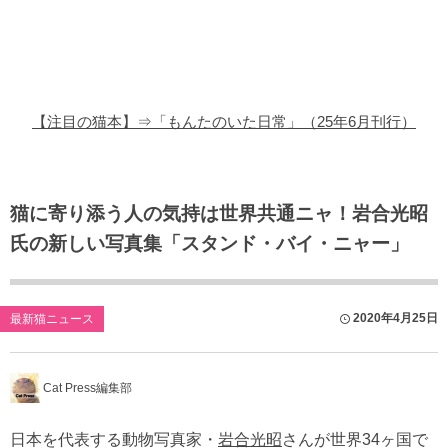
猫の商品レビュー
猫の豆知識・雑学
猫の調査データ
【注目の猫本】⇒「もんたのいた日常」（25年6月刊行）
猫の譲渡会
猫の社会問題
猫に寄り添う人の気持は世界共通ニャ！岩合光昭
氏の新しい写真集「スタンド・バイ・ニャー」
猫のゲーム・アプリ
猫のフリー写真素材
2020年4月25日
最新猫ニュース
Cat Press編集部
日本を代表する動物写真家・
岩合光昭
さんが世界34ヶ国で