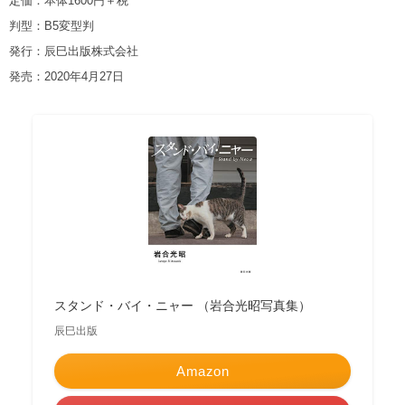
定価：本体1600円＋税
判型：B5変型判
発行：辰巳出版株式会社
発売：2020年4月27日
スタンド・バイ・ニャー （岩合光昭写真集）
辰巳出版
Amazon