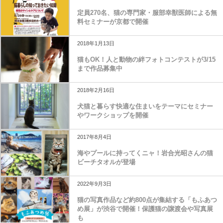
定員270名、猫の専門家・服部幸獣医師による無
料セミナーが京都で開催
2018年1月13日
猫もOK！人と動物の絆フォトコンテストが3/15
まで作品募集中
2018年2月16日
犬猫と暮らす快適な住まいをテーマにセミナー
やワークショップを開催
2017年8月4日
海やプールに持ってくニャ！岩合光昭さんの猫
ビーチタオルが登場
2022年9月3日
猫の写真作品など約800点が集結する「もふあつ
め展」が渋谷で開催！保護猫の譲渡会や写真展
も