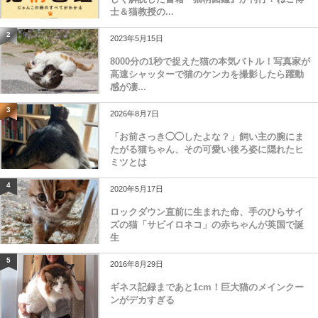
士＆猫教授の...
2
2023年5月15日
8000分の1秒で捉えた猫の本気バトル！写真家が
高速シャッターで猫のケンカを撮影したら躍動
感が凄...
3
2026年8月7日
「お前さっき◯◯したよな？」飼い主の腕にま
たがる猫ちゃん、その可愛い後ろ姿に隠れたヒ
ミツとは
4
2020年5月17日
ロックダウン直前に生まれた命、手のひらサイ
ズの猫「サビイロネコ」の赤ちゃんが英国で誕
生
5
2016年8月29日
ギネス記録まであと1cm！巨大猫のメインクー
ンがデカすぎる