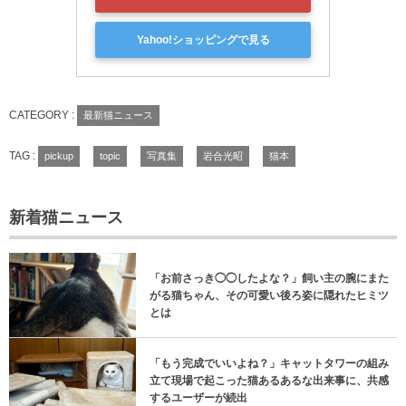
Yahoo!ショッピングで見る
CATEGORY :
最新猫ニュース
TAG :
pickup
topic
写真集
岩合光昭
猫本
新着猫ニュース
「お前さっき◯◯したよな？」飼い主の腕にまた
がる猫ちゃん、その可愛い後ろ姿に隠れたヒミツ
とは
「もう完成でいいよね？」キャットタワーの組み
立て現場で起こった猫あるあるな出来事に、共感
するユーザーが続出