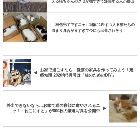
える猫ちゃんのクセが強すぎて爆笑する人が続出
「梱包完了ですニャ」1箱に1匹ずつ入る猫たちの
収まり具合が良すぎて今にも出荷されそう
お家で過ごすなら…愛猫の家具を作ってみよう！建
築知識 2020年5月号は「猫のためのDIY」
外出できないなら…お家で猫の寝顔に癒やされるニ
ャ！「ねこにすと」が600枚の厳選写真を公開中