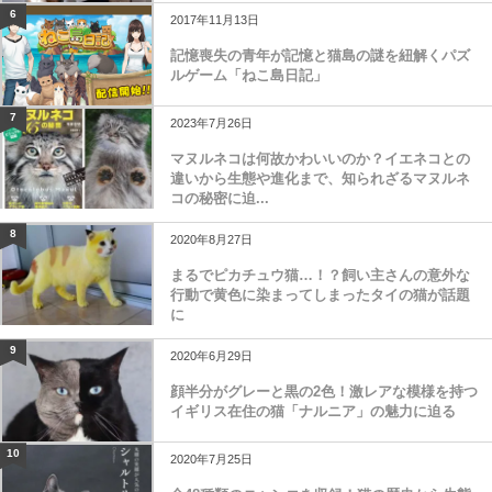
6
2017年11月13日
記憶喪失の青年が記憶と猫島の謎を紐解くパズ
ルゲーム「ねこ島日記」
7
2023年7月26日
マヌルネコは何故かわいいのか？イエネコとの
違いから生態や進化まで、知られざるマヌルネ
コの秘密に迫...
8
2020年8月27日
まるでピカチュウ猫…！？飼い主さんの意外な
行動で黄色に染まってしまったタイの猫が話題
に
9
2020年6月29日
顔半分がグレーと黒の2色！激レアな模様を持つ
イギリス在住の猫「ナルニア」の魅力に迫る
10
2020年7月25日