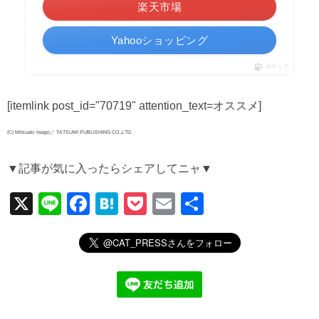
楽天市場
Yahooショッピング
ポチップ
[itemlink post_id="70719" attention_text=オススメ]
(C) Mitsuaki Iwago／ TATSUMI PUBLISHING CO.,LTD.
▼記事が気に入ったらシェアしてニャ▼
X
Li
F
H
P
E
共
n
a
at
o
m
有
e
c
e
ck
ail
e
n
et
b
a
o