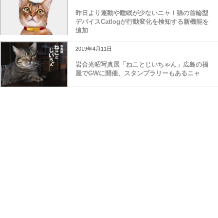
昨日より運動や睡眠が少ないニャ！猫の首輪型
デバイスCatlogが行動変化を検知する新機能を
追加
2019年4月11日
岩合光昭写真展「ねことじいちゃん」広島の福
屋でGWに開催、スタンプラリーもあるニャ