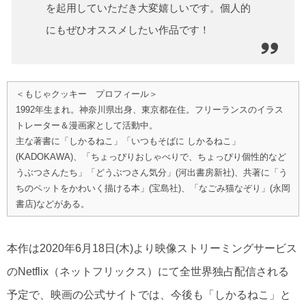
を起用していただき大変嬉しいです。個人的
にもぜひオススメしたい作品です！
＜もじゃクッキー プロフィール＞
1992年生まれ。神奈川県出身、東京都在住。フリーランスのイラス
トレーター＆漫画家として活動中。
主な著書に「しかるねこ」「いつもそばに しかるねこ」
(KADOKAWA)、「ちょっぴりおしゃべりで、ちょっぴり個性的など
うぶつさんたち」「どうぶつさん気分」(河出書房新社)、共著に「う
ちのペットをかわいく描ける本」(宝島社)、「なごみ猫なぞり」(永岡
書店)などがある。
本作は2020年6月18日(木)より映像ストリーミングサービス
のNetflix（ネットフリックス）にて全世界独占配信される
予定で、映画の公式サイトでは、今後も「しかるねこ」と