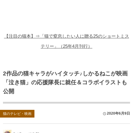
猫の商品レビュー
猫の豆知識・雑学
猫の調査データ
【注目の猫本】⇒「猫で窒息したい人に贈る25のショートミス
猫の譲渡会
テリー」（25年4月刊行）
猫の社会問題
猫のゲーム・アプリ
2作品の猫キャラがハイタッチ♪しかるねこが映画
「泣き猫」の応援隊長に就任＆コラボイラストも
猫のフリー写真素材
公開
2020年6月9日
猫のテレビ・映画