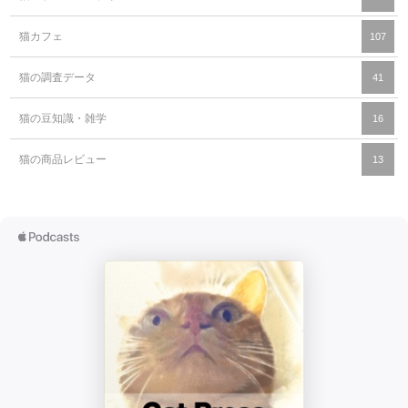
猫カフェ
107
猫の調査データ
41
猫の豆知識・雑学
16
猫の商品レビュー
13