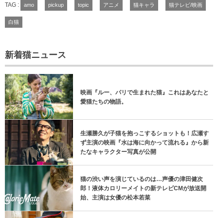
TAG :
amo
pickup
topic
アニメ
猫キャラ
猫テレビ/映画
白猫
新着猫ニュース
映画『ルー、パリで生まれた猫』これはあなたと
愛猫たちの物語。
生瀬勝久が子猫を抱っこするショットも！広瀬す
ず主演の映画『水は海に向かって流れる』から新
たなキャラクター写真が公開
猫の渋い声を演じているのは…声優の津田健次
郎！液体カロリーメイトの新テレビCMが放送開
始、主演は女優の松本若菜