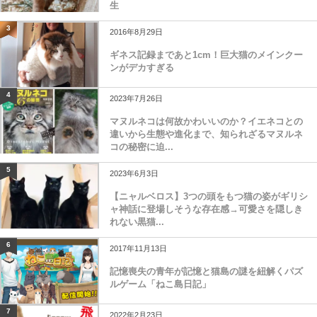
生
3
2016年8月29日
ギネス記録まであと1cm！巨大猫のメインクー
ンがデカすぎる
4
2023年7月26日
マヌルネコは何故かわいいのか？イエネコとの
違いから生態や進化まで、知られざるマヌルネ
コの秘密に迫...
5
2023年6月3日
【ニャルベロス】3つの頭をもつ猫の姿がギリシ
ャ神話に登場しそうな存在感→可愛さを隠しき
れない黒猫...
6
2017年11月13日
記憶喪失の青年が記憶と猫島の謎を紐解くパズ
ルゲーム「ねこ島日記」
7
2022年2月23日