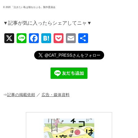
© 2020 「泣きたい私は猫をかぶる」製作委員会
▼記事が気に入ったらシェアしてニャ▼
X
Li
F
H
P
E
共
n
a
at
o
m
有
e
c
e
ck
ail
e
n
et
b
a
o
o
⇒
記事の掲載依頼
／
広告・媒体資料
k