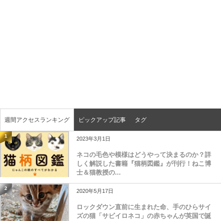
週間アクセスランキング
ピックアップ記事
タグ
1
2023年3月1日
ネコの毛色や模様はどうやって決まるのか？詳
しく解説した書籍『猫柄図鑑』が刊行！ねこ博
士＆猫教授の...
2
2020年5月17日
ロックダウン直前に生まれた命、手のひらサイ
ズの猫「サビイロネコ」の赤ちゃんが英国で誕