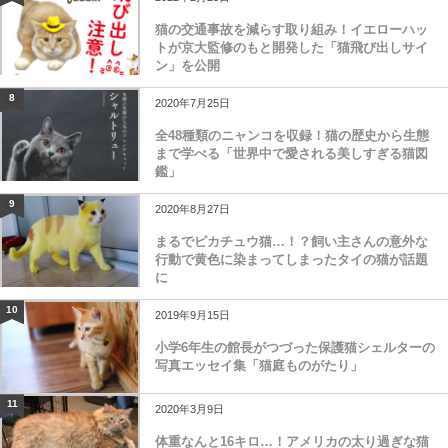
猫の交通事故を減らす取り組み！イエローハッ
トが京大監修のもと開発した「猫飛び出しサイ
ン」を公開
8
2020年7月25日
全48種類のニャンコを収録！猫の歴史から生態
まで学べる「世界中で愛される美しすぎる猫図
鑑」
9
2020年8月27日
まるでピカチュウ猫…！？飼い主さんの意外な
行動で黄色に染まってしまったタイの猫が話題
に
10
2019年9月15日
小学6年生の館長がつづった保護猫シェルターの
写真エッセイ集「猫庭ものがたり」
11
2020年3月9日
体重なんと16キロ…！アメリカの太り過ぎな猫