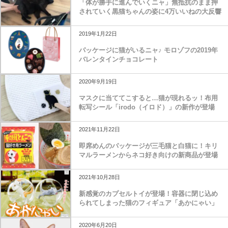
「体が勝手に進んでいくニャ」無抵抗のまま押
されていく黒猫ちゃんの姿に4万いいねの大反響
2019年1月22日
パッケージに猫がいるニャ♪ モロゾフの2019年
バレンタインチョコレート
2020年9月19日
マスクに当ててこすると…猫が現れるッ！布用
転写シール「irodo（イロド）」の新作が登場
2021年11月22日
即席めんのパッケージが三毛猫と白猫に！キリ
マルラーメンからネコ好き向けの新商品が登場
2021年10月28日
新感覚のカプセルトイが登場！容器に閉じ込め
られてしまった猫のフィギュア「あかにゃい」
2020年6月20日