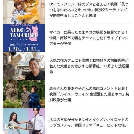
USJでレジェンド猫のプスと会える！映画「長ぐ
つをはいたネコと9つの命」特別グリーティング
が開催中＆しょこたんも来場
マイカーに乗ったままネコの映画を観賞できる！
沖縄・南城市で猫をテーマにしたドライブインシ
アターが開催
人気の猫カフェにも訪問！動物好きの前園真聖が
色んな犬種とお散歩する新番組、12月より放送開
始
岩合さんや藤あや子さんの感想コメントも到着！
映画『ルイス・ウェイン 生涯愛した妻とネコ』特
別映像が公開
ネコの言葉が分かる女性とイケメンパイロットの
ラブコメディ、韓国ドラマ『キューピットな猫』