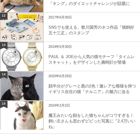
「キング」のダイエットチャレンジが話題に
12
2017年6月30日
SNSでも使える、歌川国芳のネコ作品「猫飼好
五十三疋」のスタンプ
13
2019年5月30日
PAUL ＆ JOEから人気の猫モチーフ「タイムレ
スキャット」をデザインした腕時計が登場
14
2020年6月29日
顔半分がグレーと黒の2色！激レアな模様を持つ
イギリス在住の猫「ナルニア」の魅力に迫る
15
2024年2月2日
魔王みたいな顔をした猫ちゃんがコワすぎる！
飼い主さんも思わずビビった写真に「2.4万いい
ね」