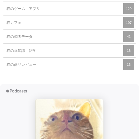
猫のゲーム・アプリ
129
猫カフェ
107
猫の調査データ
41
猫の豆知識・雑学
16
猫の商品レビュー
13