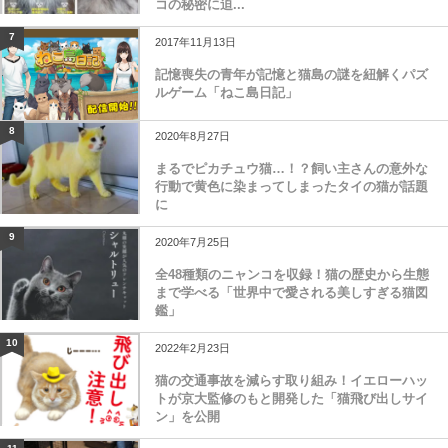
コの秘密に迫...
7
2017年11月13日
記憶喪失の青年が記憶と猫島の謎を紐解くパズ
ルゲーム「ねこ島日記」
8
2020年8月27日
まるでピカチュウ猫…！？飼い主さんの意外な
行動で黄色に染まってしまったタイの猫が話題
に
9
2020年7月25日
全48種類のニャンコを収録！猫の歴史から生態
まで学べる「世界中で愛される美しすぎる猫図
鑑」
10
2022年2月23日
猫の交通事故を減らす取り組み！イエローハッ
トが京大監修のもと開発した「猫飛び出しサイ
ン」を公開