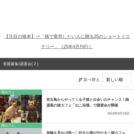
猫の商品レビュー
猫の豆知識・雑学
猫の調査データ
【注目の猫本】⇒「猫で窒息したい人に贈る25のショートミス
猫の譲渡会
テリー」（25年4月刊行）
猫の社会問題
里親募集/譲渡会( 2 )
猫のゲーム・アプリ
並べ替え
猫のフリー写真素材
猫カフェ
宮古島からやってくる子猫と出会いのチャンス！銭
湯風の猫カフェ「ねこ浴場」で譲渡会が開催
2019年8月16日
猫カフェ
首輪を見れば抱っこ好きな猫が分かる！猫カフェ