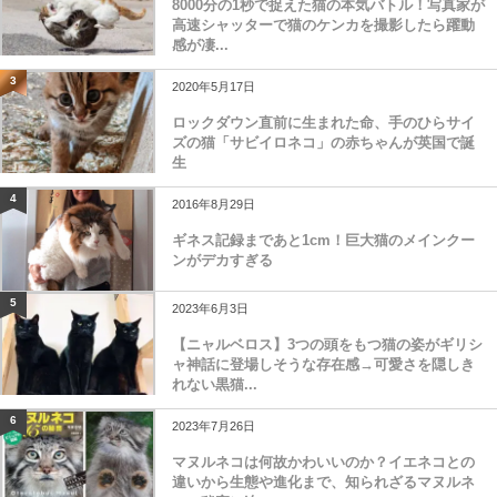
8000分の1秒で捉えた猫の本気バトル！写真家が
高速シャッターで猫のケンカを撮影したら躍動
感が凄...
3
2020年5月17日
ロックダウン直前に生まれた命、手のひらサイ
ズの猫「サビイロネコ」の赤ちゃんが英国で誕
生
4
2016年8月29日
ギネス記録まであと1cm！巨大猫のメインクー
ンがデカすぎる
5
2023年6月3日
【ニャルベロス】3つの頭をもつ猫の姿がギリシ
ャ神話に登場しそうな存在感→可愛さを隠しき
れない黒猫...
6
2023年7月26日
マヌルネコは何故かわいいのか？イエネコとの
違いから生態や進化まで、知られざるマヌルネ