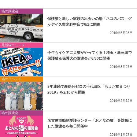
猫の譲渡会
保護猫と新しい家族の出会いの場「ネコのバス」グ
ッデイ久留米野中店で6/1に開催
2019年5月28日
最新猫ニュース
今年もイケアに犬猫がやってくる！埼玉・新三郷で
保護猫＆保護犬の譲渡会が3/30に開催
2019年3月27日
猫のイベント
8年連続で殺処分ゼロの千代田区「ちよだ猫まつり
2019」を2/16から開催
2019年2月12日
猫の譲渡会
名古屋市動物愛護センター「おとなの猫」を対象に
した譲渡会を毎日開催中
2019年1月27日