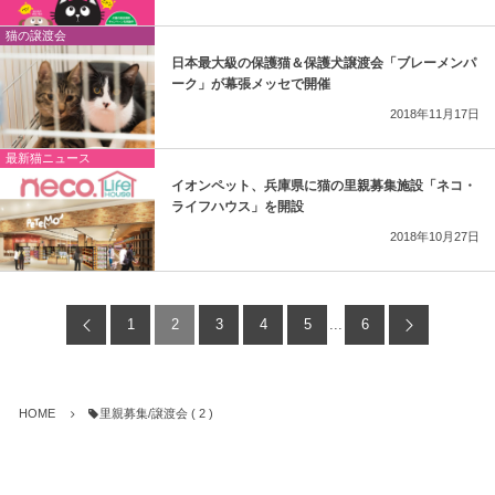
猫の譲渡会
日本最大級の保護猫＆保護犬譲渡会「ブレーメンパ
ーク」が幕張メッセで開催
2018年11月17日
最新猫ニュース
イオンペット、兵庫県に猫の里親募集施設「ネコ・
ライフハウス」を開設
2018年10月27日
1
2
3
4
5
...
6
HOME
里親募集/譲渡会 ( 2 )