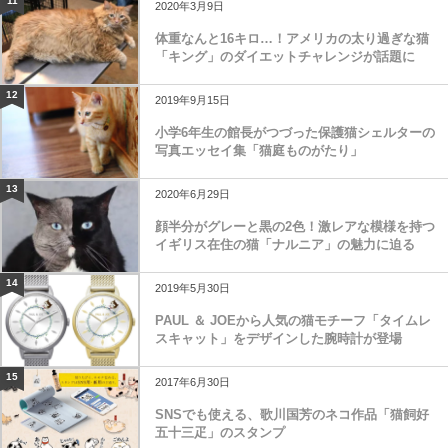
11
2020年3月9日
体重なんと16キロ…！アメリカの太り過ぎな猫
「キング」のダイエットチャレンジが話題に
12
2019年9月15日
小学6年生の館長がつづった保護猫シェルターの
写真エッセイ集「猫庭ものがたり」
13
2020年6月29日
顔半分がグレーと黒の2色！激レアな模様を持つ
イギリス在住の猫「ナルニア」の魅力に迫る
14
2019年5月30日
PAUL ＆ JOEから人気の猫モチーフ「タイムレ
スキャット」をデザインした腕時計が登場
15
2017年6月30日
SNSでも使える、歌川国芳のネコ作品「猫飼好
五十三疋」のスタンプ