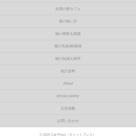
全国の猫カフェ
猫の飼い方
猫の種類＆図鑑
猫の毛色/柄/模様
猫の知識＆雑学
統計資料
About
privacy policy
広告掲載
お問い合わせ
©
2026
Cat Press（キャットプレス）
.