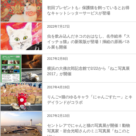
初回プレゼントも♪ 保護猫を飼っているとお得
なキャットシッターサービスが登場
2022年7月17日
虫を飲み込んだネコのおはなし、名作絵本『ス
イッチョ猫』の新装版が登場！挿絵の原画パネ
ル展も開催
2017年2月8日
横浜の大佛次郎記念館で2/22から「ねこ写真展
2017」が開催
2017年4月19日
りんご×猫のゆるキャラ「にゃんごすたー」とキ
デイランドがコラボ
2017年2月13日
セントレアでにゃんと猫の写真展が開催！動物
写真家・岩合光昭さんのミニ写真展「ねこのと