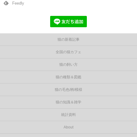
Feedly
猫の新着記事
全国の猫カフェ
猫の飼い方
猫の種類＆図鑑
猫の毛色/柄/模様
猫の知識＆雑学
統計資料
About