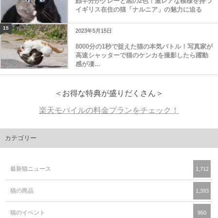
顔半分がグレーと黒の2色！激レアな模様を持つ
イギリス在住の猫「ナルニア」の魅力に迫る
15
2023年5月15日
8000分の1秒で捉えた猫の本気バトル！写真家が
高速シャッターで猫のケンカを撮影したら躍動
感が凄...
＜お得な特典が盛りだくさん＞
楽天モバイルの料金プランをチェック！
カテゴリー
最新猫ニュース
1,712
猫の商品
1,393
猫のイベント
950