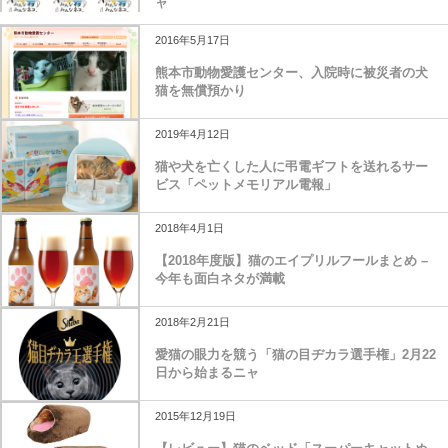
ャ
2016年5月17日
熊本市動物愛護センター、入院時に被災者の犬
猫を無償預かり
2019年4月12日
猫や犬を亡くした人に弔電ギフトを送れるサー
ビス「ペットメモリアル電報」
2018年4月1日
【2018年度版】猫のエイプリルフールまとめ –
今年も面白ネタが満載
2018年2月21日
愛猫の眼力を競う「猫の目ヂカラ選手権」2月22
日から始まるニャ
2015年12月19日