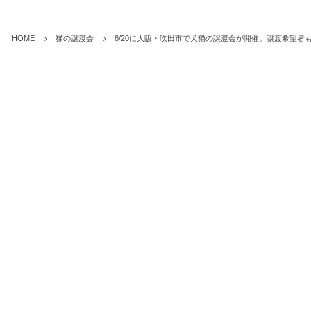
HOME
猫の譲渡会
8/20に大阪・吹田市で犬猫の譲渡会が開催。譲渡希望者