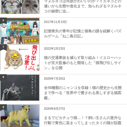
マヌルネコは何故かわいいのか？イエネコとの
違いから生態や進化まで、知られざるマヌルネ
コの秘密に迫...
6
2017年11月13日
記憶喪失の青年が記憶と猫島の謎を紐解くパズ
ルゲーム「ねこ島日記」
7
2022年2月23日
猫の交通事故を減らす取り組み！イエローハッ
トが京大監修のもと開発した「猫飛び出しサイ
ン」を公開
8
2020年7月25日
全48種類のニャンコを収録！猫の歴史から生態
まで学べる「世界中で愛される美しすぎる猫図
鑑」
9
2020年8月27日
まるでピカチュウ猫…！？飼い主さんの意外な
行動で黄色に染まってしまったタイの猫が話題