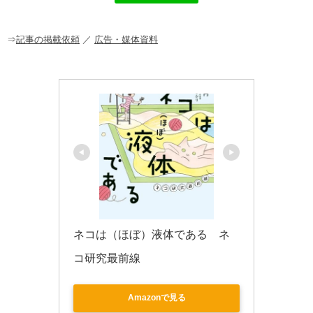
b
a
o
o
⇒
記事の掲載依頼
／
広告・媒体資料
k
ネコは（ほぼ）液体である　ネ
コ研究最前線
Amazonで見る