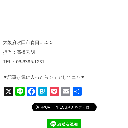
大阪府吹田市春日1-15-5
担当：高橋秀明
TEL：06-6385-1231
▼記事が気に入ったらシェアしてニャ▼
X
Li
F
H
P
E
共
n
a
at
o
m
有
e
c
e
ck
ail
e
n
et