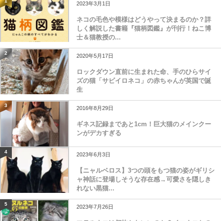
1
2023年3月1日
ネコの毛色や模様はどうやって決まるのか？詳
しく解説した書籍『猫柄図鑑』が刊行！ねこ博
士＆猫教授の...
2
2020年5月17日
ロックダウン直前に生まれた命、手のひらサイ
ズの猫「サビイロネコ」の赤ちゃんが英国で誕
生
3
2016年8月29日
ギネス記録まであと1cm！巨大猫のメインクー
ンがデカすぎる
4
2023年6月3日
【ニャルベロス】3つの頭をもつ猫の姿がギリシ
ャ神話に登場しそうな存在感→可愛さを隠しき
れない黒猫...
5
2023年7月26日