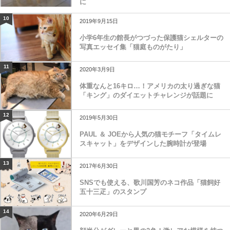
に
10
2019年9月15日
小学6年生の館長がつづった保護猫シェルターの
写真エッセイ集「猫庭ものがたり」
11
2020年3月9日
体重なんと16キロ…！アメリカの太り過ぎな猫
「キング」のダイエットチャレンジが話題に
12
2019年5月30日
PAUL ＆ JOEから人気の猫モチーフ「タイムレ
スキャット」をデザインした腕時計が登場
13
2017年6月30日
SNSでも使える、歌川国芳のネコ作品「猫飼好
五十三疋」のスタンプ
14
2020年6月29日