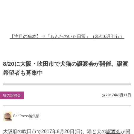
猫の商品レビュー
猫の豆知識・雑学
猫の調査データ
【注目の猫本】⇒「もんたのいた日常」（25年6月刊行）
猫の譲渡会
猫の社会問題
8/20に大阪・吹田市で犬猫の譲渡会が開催。譲渡
希望者も募集中
猫のゲーム・アプリ
猫のフリー写真素材
2017年8月17日
猫の譲渡会
Cat Press編集部
大阪府の吹田市で2017年8月20日(日)、猫と犬の
譲渡会
が開