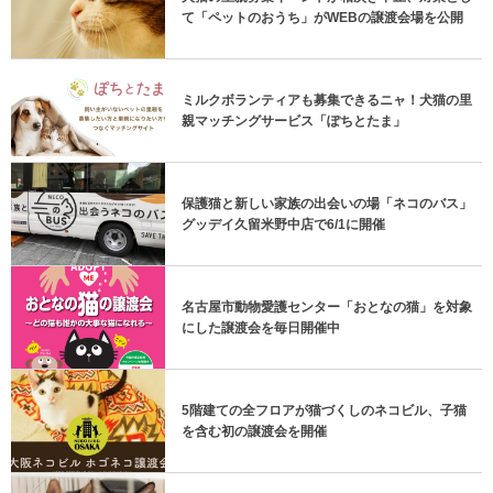
て「ペットのおうち」がWEBの譲渡会場を公開
ミルクボランティアも募集できるニャ！犬猫の里
親マッチングサービス「ぽちとたま」
保護猫と新しい家族の出会いの場「ネコのバス」
グッデイ久留米野中店で6/1に開催
名古屋市動物愛護センター「おとなの猫」を対象
にした譲渡会を毎日開催中
5階建ての全フロアが猫づくしのネコビル、子猫
を含む初の譲渡会を開催