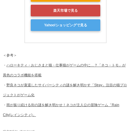
楽天市場で見る
Yahoo!ショッピングで見る
＜参考＞
・
ハローキティ・おじさまと猫・仕事猫がゲームの中に…？「ネコ・トモ」が
異色のコラボ機能を搭載
・
野良ネコが衰退したサイバーシティの謎を解き明かす「Stray」注目の猫プロ
ジェクトがゲーム化
・
雨が振り続ける街の謎を解き明かせ！ネコが主人公の冒険ゲーム「Rain
City(レインシティ)」