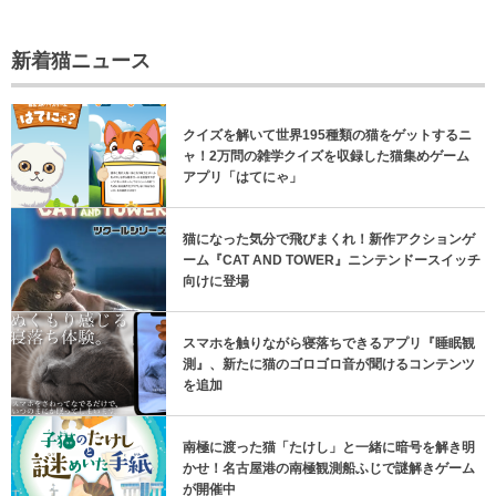
新着猫ニュース
クイズを解いて世界195種類の猫をゲットするニ
ャ！2万問の雑学クイズを収録した猫集めゲーム
アプリ「はてにゃ」
猫になった気分で飛びまくれ！新作アクションゲ
ーム『CAT AND TOWER』ニンテンドースイッチ
向けに登場
スマホを触りながら寝落ちできるアプリ『睡眠観
測』、新たに猫のゴロゴロ音が聞けるコンテンツ
を追加
南極に渡った猫「たけし」と一緒に暗号を解き明
かせ！名古屋港の南極観測船ふじで謎解きゲーム
が開催中