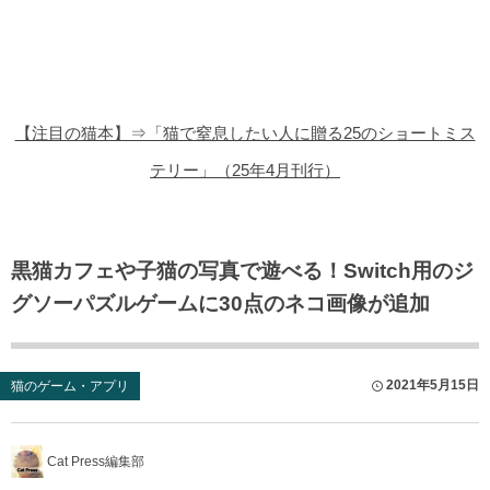
猫の商品レビュー
猫の豆知識・雑学
猫の調査データ
【注目の猫本】⇒「猫で窒息したい人に贈る25のショートミス
猫の譲渡会
テリー」（25年4月刊行）
猫の社会問題
猫のゲーム・アプリ
黒猫カフェや子猫の写真で遊べる！Switch用のジ
グソーパズルゲームに30点のネコ画像が追加
猫のフリー写真素材
2021年5月15日
猫のゲーム・アプリ
Cat Press編集部