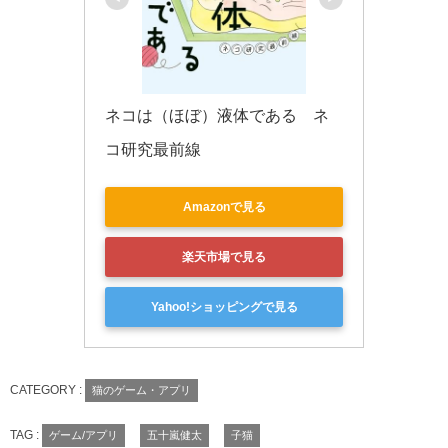
ネコは（ほぼ）液体である　ネ
コ研究最前線
Amazonで見る
楽天市場で見る
Yahoo!ショッピングで見る
CATEGORY :
猫のゲーム・アプリ
TAG :
ゲーム/アプリ
五十嵐健太
子猫