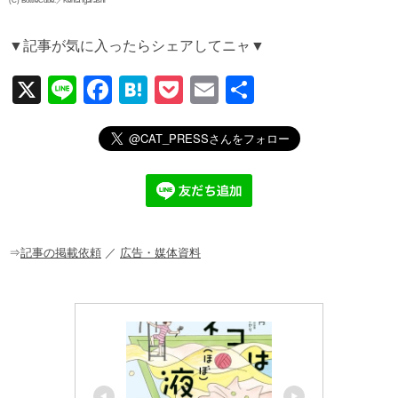
(C) BottleCube.／Kenta Igarashi
▼記事が気に入ったらシェアしてニャ▼
X
Li
F
H
P
E
共
n
a
at
o
m
有
e
c
e
ck
ail
e
n
et
b
a
o
o
⇒
記事の掲載依頼
／
広告・媒体資料
k