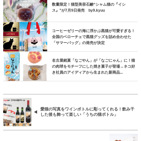
数量限定！猫型美容石鹸“シャム猫の『イシ
ス』”が7月9日発売 by9.kyuu
コーヒーゼリーの海に浮かぶ黒猫が可愛すぎる！
全国のベローチェで黒猫グッズを詰め合わせた
「サマーバッグ」の発売が決定
名古屋銘菓「なごやん」が「なごにゃん」に！猫
の肉球をモチーフにした焼き菓子が登場→ネコ好
き社員のアイディアから生まれた新商品...
愛猫の写真をワインボトルに彫ってくれる！飲み干
した後も飾って楽しい「うちの猫ボトル」