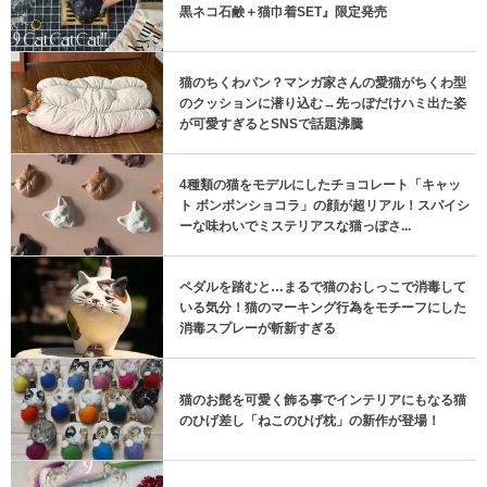
黒ネコ石鹸＋猫巾着SET』限定発売
猫のちくわパン？マンガ家さんの愛猫がちくわ型
のクッションに潜り込む→先っぽだけハミ出た姿
が可愛すぎるとSNSで話題沸騰
4種類の猫をモデルにしたチョコレート「キャッ
ト ボンボンショコラ」の顔が超リアル！スパイシ
ーな味わいでミステリアスな猫っぽさ...
ペダルを踏むと…まるで猫のおしっこで消毒して
いる気分！猫のマーキング行為をモチーフにした
消毒スプレーが斬新すぎる
猫のお髭を可愛く飾る事でインテリアにもなる猫
のひげ差し「ねこのひげ枕」の新作が登場！