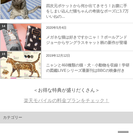
四次元ポケットから何か出てきそう！お腹に手
をしまい込んだ猫ちゃんの奇抜なポーズに3.7万
いいねの...
14
2020年5月4日
メガネな猫は好きですかニャ！？ポールアンド
ジョーからサングラスキャット柄の新作が登場
15
2019年12月12日
ニャンと460種類の猫・犬・小動物を収録！学研
の図鑑LIVEシリーズ最新刊はBBCの映像付き
＜お得な特典が盛りだくさん＞
楽天モバイルの料金プランをチェック！
カテゴリー