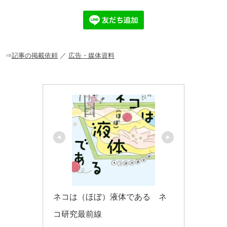
e
n
et
b
a
o
o
⇒
記事の掲載依頼
／
広告・媒体資料
k
ネコは（ほぼ）液体である　ネ
コ研究最前線