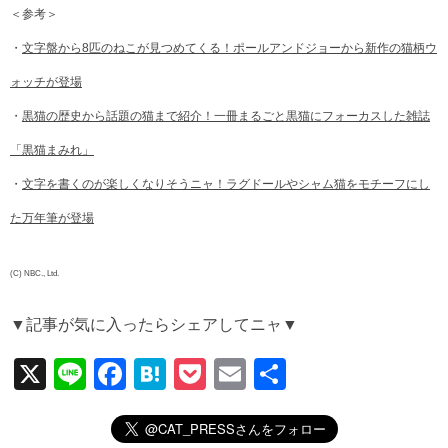
＜参考＞
・
文字盤から8匹のねこが見つめてくる！ポールアンドジョーから新作の猫柄ウ
ォッチが登場
・
黒猫の歴史から話題の猫まで紹介！一冊まるごと黒猫にフォーカスした雑誌
「黒猫まみれ」
・
文字を書くのが楽しくなりそうニャ！ラグドールやシャム猫をモチーフにし
た万年筆が登場
(C) NBC., Ltd.
▼記事が気に入ったらシェアしてニャ▼
X
Li
F
H
P
E
共
n
a
at
o
m
有
e
c
e
ck
ail