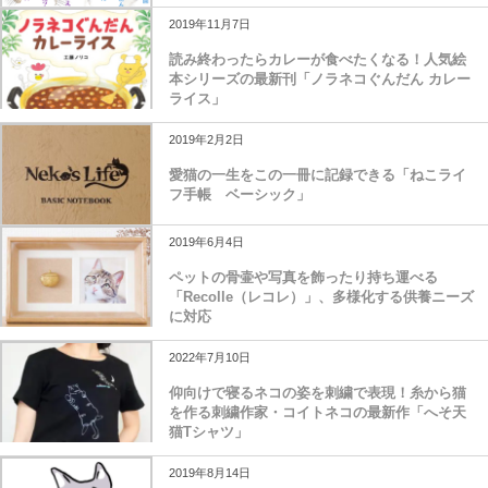
2019年11月7日
読み終わったらカレーが食べたくなる！人気絵
本シリーズの最新刊「ノラネコぐんだん カレー
ライス」
2019年2月2日
愛猫の一生をこの一冊に記録できる「ねこライ
フ手帳 ベーシック」
2019年6月4日
ペットの骨壷や写真を飾ったり持ち運べる
「Recolle（レコレ）」、多様化する供養ニーズ
に対応
2022年7月10日
仰向けで寝るネコの姿を刺繍で表現！糸から猫
を作る刺繍作家・コイトネコの最新作「へそ天
猫Tシャツ」
2019年8月14日