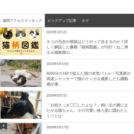
週間アクセスランキング
ピックアップ記事
タグ
1
2023年3月1日
ネコの毛色や模様はどうやって決まるのか？詳
しく解説した書籍『猫柄図鑑』が刊行！ねこ博
士＆猫教授の...
2
2023年5月15日
8000分の1秒で捉えた猫の本気バトル！写真家が
高速シャッターで猫のケンカを撮影したら躍動
感が凄...
3
2026年8月7日
「お前さっき◯◯したよな？」飼い主の腕にま
たがる猫ちゃん、その可愛い後ろ姿に隠れたヒ
ミツとは
4
2020年5月17日