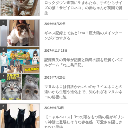
ロックダウン直前に生まれた命、手のひらサイ
ズの猫「サビイロネコ」の赤ちゃんが英国で誕
生
5
2016年8月29日
ギネス記録まであと1cm！巨大猫のメインクー
ンがデカすぎる
6
2017年11月13日
記憶喪失の青年が記憶と猫島の謎を紐解くパズ
ルゲーム「ねこ島日記」
7
2023年7月26日
マヌルネコは何故かわいいのか？イエネコとの
違いから生態や進化まで、知られざるマヌルネ
コの秘密に迫...
8
2023年6月3日
【ニャルベロス】3つの頭をもつ猫の姿がギリシ
ャ神話に登場しそうな存在感→可愛さを隠しき
れない黒猫...