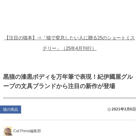
猫の商品レビュー
猫の豆知識・雑学
猫の調査データ
【注目の猫本】⇒「猫で窒息したい人に贈る25のショートミス
猫の譲渡会
テリー」（25年4月刊行）
猫の社会問題
猫のゲーム・アプリ
黒猫の漆黒ボディを万年筆で表現！紀伊國屋グル
ープの文具ブランドから注目の新作が登場
猫のフリー写真素材
2021年3月6日
猫の商品
Cat Press編集部