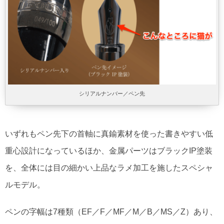
シリアルナンバー／ペン先
いずれもペン先下の首軸に真鍮素材を使った書きやすい低
重心設計になっているほか、金属パーツはブラックIP塗装
を、全体には目の細かい上品なラメ加工を施したスペシャ
ルモデル。
ペンの字幅は7種類（EF／F／MF／M／B／MS／Z）あり、