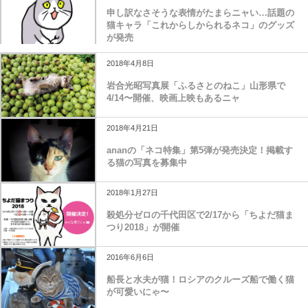
申し訳なさそうな表情がたまらニャい…話題の
猫キャラ「これからしかられるネコ」のグッズ
が発売
2018年4月8日
岩合光昭写真展「ふるさとのねこ」山形県で
4/14〜開催、映画上映もあるニャ
2018年4月21日
ananの「ネコ特集」第5弾が発売決定！掲載す
る猫の写真を募集中
2018年1月27日
殺処分ゼロの千代田区で2/17から「ちよだ猫ま
つり2018」が開催
2016年6月6日
船長と水夫が猫！ロシアのクルーズ船で働く猫
が可愛いにゃ〜