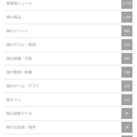
最新猫ニュース
1,713
猫の商品
1,393
猫のイベント
950
猫のテレビ・映画
244
猫の画像・写真
200
猫の動画・映像
134
猫のゲーム・アプリ
129
猫カフェ
107
猫の調査データ
41
猫の豆知識・雑学
16