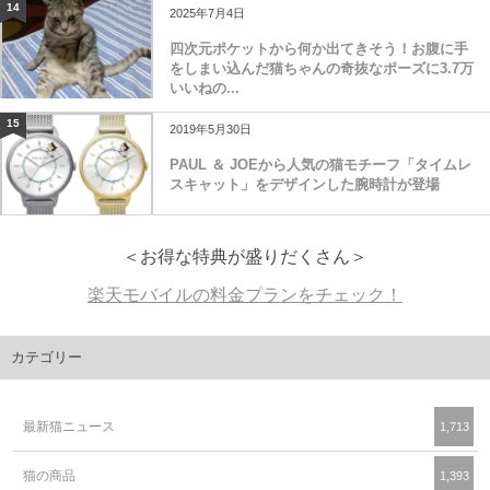
14
2025年7月4日
四次元ポケットから何か出てきそう！お腹に手
をしまい込んだ猫ちゃんの奇抜なポーズに3.7万
いいねの...
15
2019年5月30日
PAUL ＆ JOEから人気の猫モチーフ「タイムレ
スキャット」をデザインした腕時計が登場
＜お得な特典が盛りだくさん＞
楽天モバイルの料金プランをチェック！
カテゴリー
最新猫ニュース
1,713
猫の商品
1,393