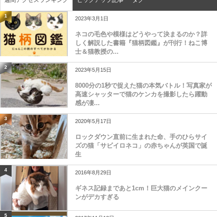
週間アクセスランキング
ピックアップ記事
タグ
1
2023年3月1日
ネコの毛色や模様はどうやって決まるのか？詳
しく解説した書籍『猫柄図鑑』が刊行！ねこ博
士＆猫教授の...
2
2023年5月15日
8000分の1秒で捉えた猫の本気バトル！写真家が
高速シャッターで猫のケンカを撮影したら躍動
感が凄...
3
2020年5月17日
ロックダウン直前に生まれた命、手のひらサイ
ズの猫「サビイロネコ」の赤ちゃんが英国で誕
生
4
2016年8月29日
ギネス記録まであと1cm！巨大猫のメインクー
ンがデカすぎる
5