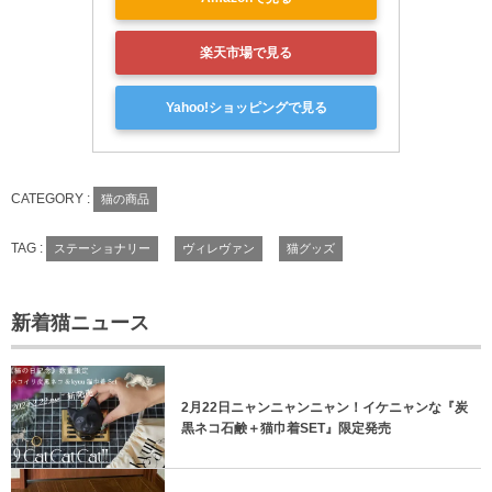
楽天市場で見る
Yahoo!ショッピングで見る
CATEGORY :
猫の商品
TAG :
ステーショナリー
ヴィレヴァン
猫グッズ
新着猫ニュース
2月22日ニャンニャンニャン！イケニャンな『炭
黒ネコ石鹸＋猫巾着SET』限定発売