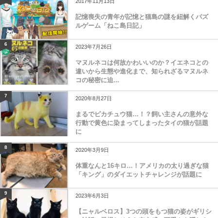
2017年11月13日
記憶喪失の青年が記憶と猫島の謎を紐解くパズ
ルゲーム「ねこ島日記」
6
2023年7月26日
マヌルネコは何故かわいいのか？イエネコとの
違いから生態や進化まで、知られざるマヌルネ
コの秘密に迫...
7
2020年8月27日
まるでピカチュウ猫…！？飼い主さんの意外な
行動で黄色に染まってしまったタイの猫が話題
に
8
2020年3月9日
体重なんと16キロ…！アメリカの太り過ぎな猫
「キング」のダイエットチャレンジが話題に
9
2023年6月3日
【ニャルベロス】3つの頭をもつ猫の姿がギリシ