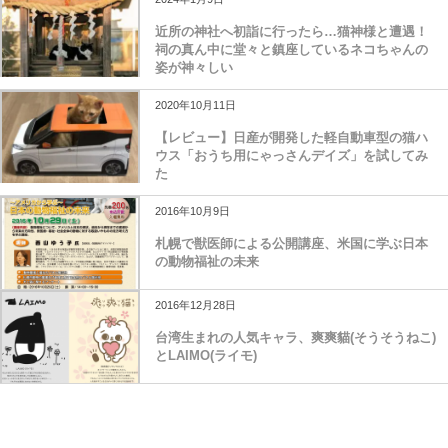
近所の神社へ初詣に行ったら…猫神様と遭遇！
祠の真ん中に堂々と鎮座しているネコちゃんの
姿が神々しい
2020年10月11日
【レビュー】日産が開発した軽自動車型の猫ハ
ウス「おうち用にゃっさんデイズ」を試してみ
た
2016年10月9日
札幌で獣医師による公開講座、米国に学ぶ日本
の動物福祉の未来
2016年12月28日
台湾生まれの人気キャラ、爽爽貓(そうそうねこ)
とLAIMO(ライモ)