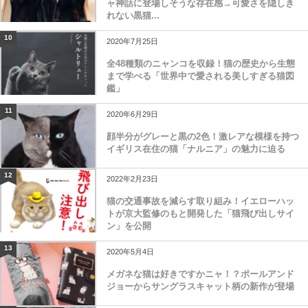
ャ神話に登場しそうな存在感→可愛さを隠しき
れない黒猫...
10
2020年7月25日
全48種類のニャンコを収録！猫の歴史から生態
まで学べる「世界中で愛される美しすぎる猫図
鑑」
11
2020年6月29日
顔半分がグレーと黒の2色！激レアな模様を持つ
イギリス在住の猫「ナルニア」の魅力に迫る
12
2022年2月23日
猫の交通事故を減らす取り組み！イエローハッ
トが京大監修のもと開発した「猫飛び出しサイ
ン」を公開
13
2020年5月4日
メガネな猫は好きですかニャ！？ポールアンド
ジョーからサングラスキャット柄の新作が登場