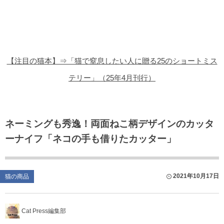
猫の商品レビュー
猫の豆知識・雑学
猫の調査データ
【注目の猫本】⇒「猫で窒息したい人に贈る25のショートミス
猫の譲渡会
テリー」（25年4月刊行）
猫の社会問題
猫のゲーム・アプリ
ネーミングも秀逸！両面ねこ柄デザインのカッタ
ーナイフ「ネコの手も借りたカッター」
猫のフリー写真素材
2021年10月17日
猫の商品
Cat Press編集部