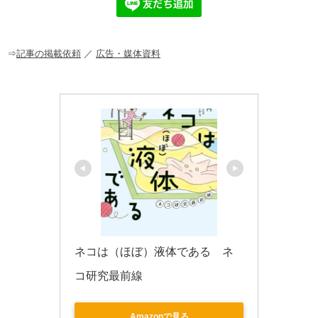
b
a
o
o
⇒
記事の掲載依頼
／
広告・媒体資料
k
ネコは（ほぼ）液体である　ネ
コ研究最前線
Amazonで見る