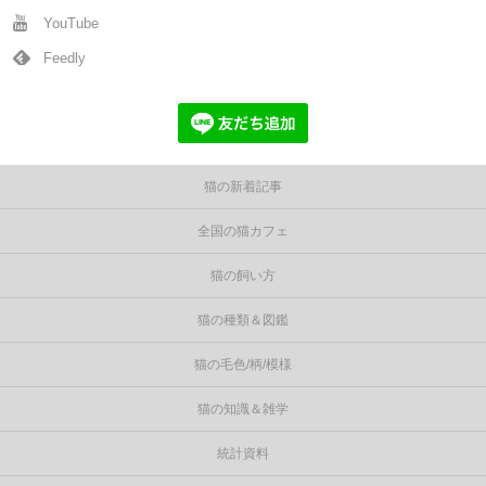
YouTube
Feedly
猫の新着記事
全国の猫カフェ
猫の飼い方
猫の種類＆図鑑
猫の毛色/柄/模様
猫の知識＆雑学
統計資料