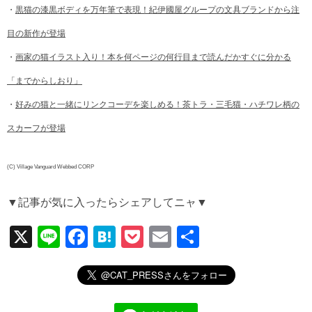
・
黒猫の漆黒ボディを万年筆で表現！紀伊國屋グループの文具ブランドから注
目の新作が登場
・
画家の猫イラスト入り！本を何ページの何行目まで読んだかすぐに分かる
「までからしおり」
・
好みの猫と一緒にリンクコーデを楽しめる！茶トラ・三毛猫・ハチワレ柄の
スカーフが登場
(C) Village Vanguard Webbed CORP
▼記事が気に入ったらシェアしてニャ▼
X
Li
F
H
P
E
共
n
a
at
o
m
有
e
c
e
ck
ail
e
n
et