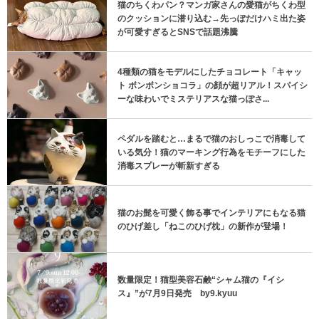
猫のちくわパン？マンガ家さんの愛猫がちくわ型
のクッションに潜り込む→先っぽだけハミ出た姿
が可愛すぎるとSNSで話題沸騰
4種類の猫をモデルにしたチョコレート「キャッ
ト ボンボンショコラ」の顔が超リアル！スパイシ
ーな味わいでミステリアスな猫っぽさ...
ペダルを踏むと…まるで猫のおしっこで消毒して
いる気分！猫のマーキング行為をモチーフにした
消毒スプレーが斬新すぎる
猫のお髭を可愛く飾る事でインテリアにもなる猫
のひげ差し「ねこのひげ枕」の新作が登場！
数量限定！猫型美容石鹸“シャム猫の『イシ
ス』”が7月9日発売 by9.kyuu