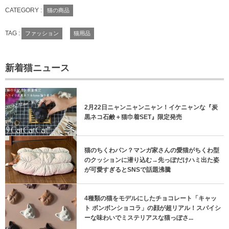
CATEGORY :
猫の商品
TAG :
ファッション
猫用品
新着猫ニュース
2月22日ニャンニャンニャン！イケニャンな『炭
黒ネコ石鹸＋猫巾着SET』限定発売
猫のちくわパン？マンガ家さんの愛猫がちくわ型
のクッションに潜り込む→先っぽだけハミ出た姿
が可愛すぎるとSNSで話題沸騰
4種類の猫をモデルにしたチョコレート「キャッ
ト ボンボンショコラ」の顔が超リアル！スパイシ