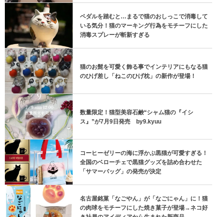
ーな味わいでミステリアスな猫っぽさ...
ペダルを踏むと…まるで猫のおしっこで消毒して
いる気分！猫のマーキング行為をモチーフにした
消毒スプレーが斬新すぎる
猫のお髭を可愛く飾る事でインテリアにもなる猫
のひげ差し「ねこのひげ枕」の新作が登場！
数量限定！猫型美容石鹸“シャム猫の『イシ
ス』”が7月9日発売 by9.kyuu
コーヒーゼリーの海に浮かぶ黒猫が可愛すぎる！
全国のベローチェで黒猫グッズを詰め合わせた
「サマーバッグ」の発売が決定
名古屋銘菓「なごやん」が「なごにゃん」に！猫