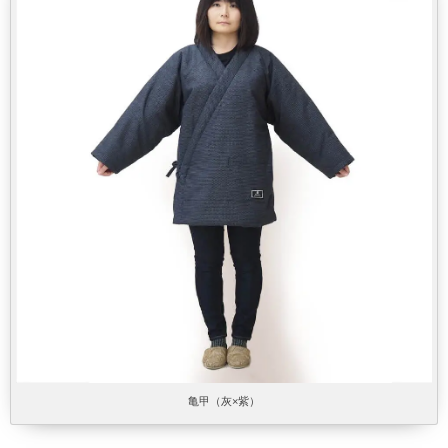
亀甲（灰×紫）