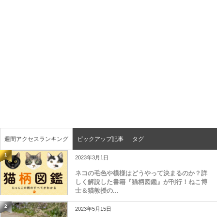
週間アクセスランキング
ピックアップ記事
タグ
1
2023年3月1日
ネコの毛色や模様はどうやって決まるのか？詳
しく解説した書籍『猫柄図鑑』が刊行！ねこ博
士＆猫教授の...
メニュー
前へ
ホーム
先頭へ
次へ
検索