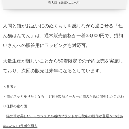
赤大縞（赤縞×エンジ）
人間と猫がお互いにのぬくもりを感じながら過ごせる『ね
ん猫はんてん』は、通常販売価格が一着33,000円で、猫飼
いさんへの贈答用にラッピングも対応可。
大量生産が難しいことから50着限定での予約販売を実施し
ており、次回の販売は来年になるとしています。
＜参考＞
・
猫がスッと座りたくなる！？羽毛製品メーカーが猫のために開発したこだわ
り仕様の座布団
・
猫の帯が美しい…♪ カジュアル着物ブランドから秋冬の新作が登場＆中村あ
ゆみとのコラボ企画も