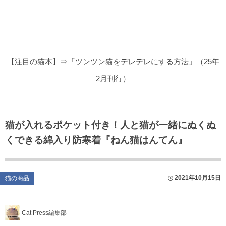
猫の商品レビュー
猫の豆知識・雑学
猫の調査データ
【注目の猫本】⇒「ツンツン猫をデレデレにする方法」（25年
猫の譲渡会
2月刊行）
猫の社会問題
猫のゲーム・アプリ
猫が入れるポケット付き！人と猫が一緒にぬくぬ
くできる綿入り防寒着『ねん猫はんてん』
猫のフリー写真素材
2021年10月15日
猫の商品
Cat Press編集部