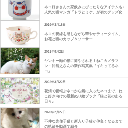
2020年5月18日
ネコ好きさんの家飲みにぴったりなアイテムも♪
人気の猫マンガ「トラとミケ」が初のグッズ化
2019年3月18日
ネコの視線を感じながら華やかティータイム、
お花と猫のカップ＆ソーサー
2021年8月2日
ヤンキー顔の猫に癒やされる！ねこカメラマ
ン・沖昌之さんの新作写真集​​『イキってるネ
コ』
2022年3月22日
花畑で寝転ぶネコから鍋に入ったネコまで、ね
こ好き向けの最新ぬり絵ブック『猫と花のある
日々』
2020年2月27日