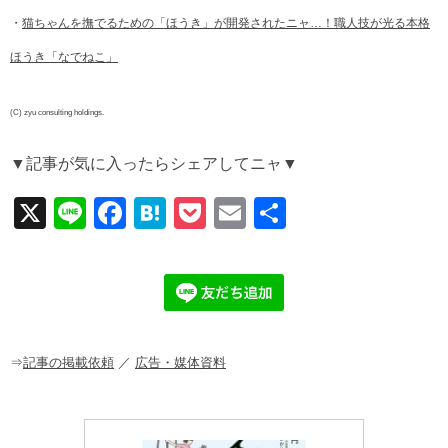
・
猫ちゃんを撫でるための「ほうき」が開発されたニャ…！職人技が光る本格
ほうき「なでねこ」
(C) zyu consulting holdings.
▼記事が気に入ったらシェアしてニャ▼
X
Li
F
H
P
E
共
n
a
at
o
m
有
e
c
e
ck
ail
e
n
et
b
a
o
o
⇒
記事の掲載依頼
／
広告・媒体資料
k