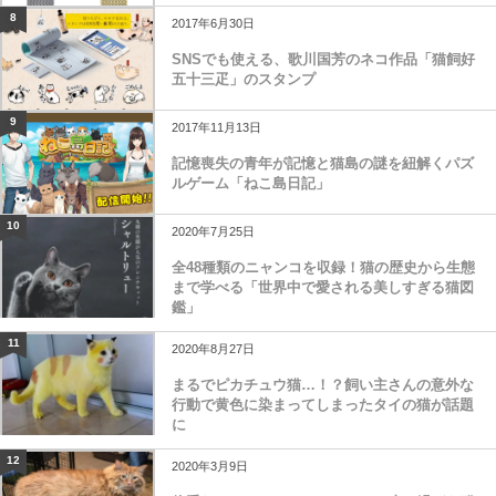
8
2017年6月30日
SNSでも使える、歌川国芳のネコ作品「猫飼好
五十三疋」のスタンプ
9
2017年11月13日
記憶喪失の青年が記憶と猫島の謎を紐解くパズ
ルゲーム「ねこ島日記」
10
2020年7月25日
全48種類のニャンコを収録！猫の歴史から生態
まで学べる「世界中で愛される美しすぎる猫図
鑑」
11
2020年8月27日
まるでピカチュウ猫…！？飼い主さんの意外な
行動で黄色に染まってしまったタイの猫が話題
に
12
2020年3月9日