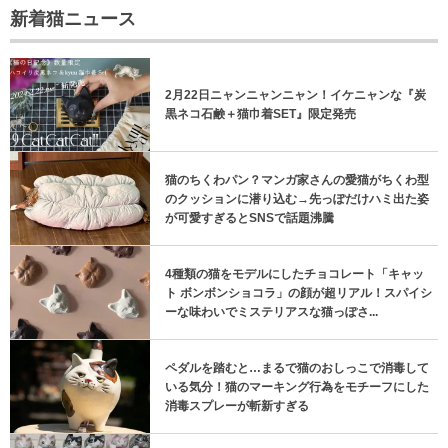
新着猫ニュース
2月22日ニャンニャンニャン！イケニャンな『炭
黒ネコ石鹸＋猫巾着SET』限定発売
猫のちくわパン？マンガ家さんの愛猫がちくわ型
のクッションに潜り込む→先っぽだけハミ出た姿
が可愛すぎるとSNSで話題沸騰
4種類の猫をモデルにしたチョコレート「キャッ
ト ボンボンショコラ」の顔が超リアル！スパイシ
ーな味わいでミステリアスな猫っぽさ...
ペダルを踏むと…まるで猫のおしっこで消毒して
いる気分！猫のマーキング行為をモチーフにした
消毒スプレーが斬新すぎる