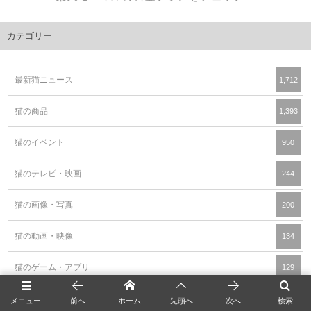
カテゴリー
最新猫ニュース
1,712
猫の商品
1,393
猫のイベント
950
猫のテレビ・映画
244
猫の画像・写真
200
猫の動画・映像
134
猫のゲーム・アプリ
129
猫カフェ
107
メニュー
前へ
ホーム
先頭へ
次へ
検索