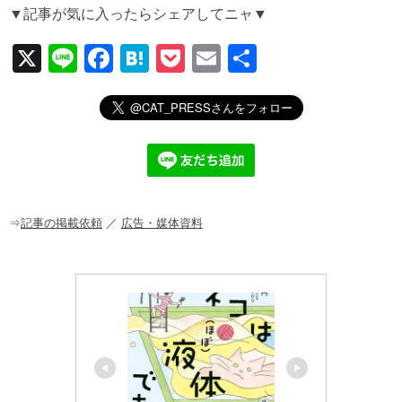
▼記事が気に入ったらシェアしてニャ▼
X
Li
F
H
P
E
共
n
a
at
o
m
有
e
c
e
ck
ail
e
n
et
b
a
o
o
⇒
記事の掲載依頼
／
広告・媒体資料
k