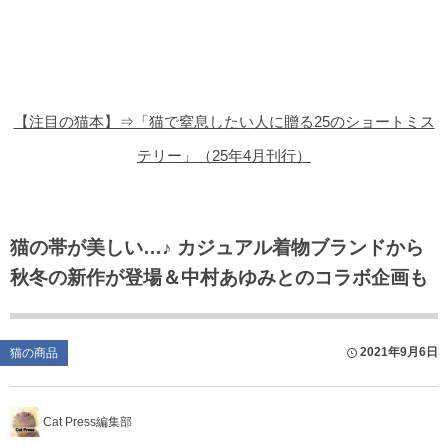
猫の商品レビュー
猫の豆知識・雑学
猫の調査データ
【注目の猫本】⇒「猫で窒息したい人に贈る25のショートミス
猫の譲渡会
テリー」（25年4月刊行）
猫の社会問題
猫のゲーム・アプリ
猫の帯が美しい…♪ カジュアル着物ブランドから
秋冬の新作が登場＆中村あゆみとのコラボ企画も
猫のフリー写真素材
2021年9月6日
猫の商品
Cat Press編集部