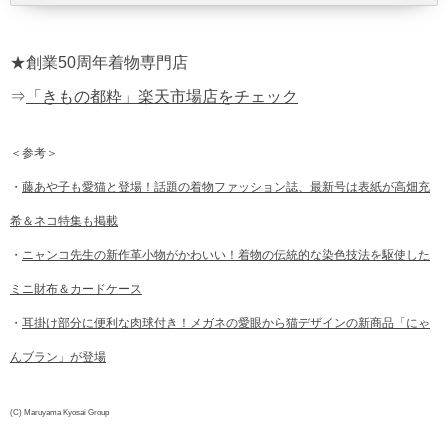
★創業50周年着物専門店
⇒
「きもの都粋」楽天市場店をチェック
＜参考＞
・
藤あや子も愛猫と登場！話題の着物ファッション誌、最新号は表紙が高畑充
希＆ネコ特集も掲載
・
ニャンコ先生の新作革小物がかわいい！着物の伝統的な染色技法を駆使した
ミニ財布＆カードケース
・
耳掛け部分に便利な肉球付き！メガネの愛眼から猫デザインの新商品「にゃ
んブラン」が登場
(C) Maruyama Kyosai Group