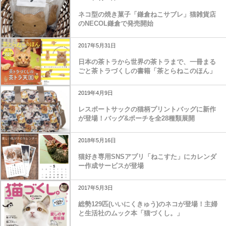
ネコ型の焼き菓子「鎌倉ねこサブレ」猫雑貨店
のNECOL鎌倉で発売開始
2017年5月31日
日本の茶トラから世界の茶トラまで、一冊まる
ごと茶トラづくしの書籍「茶とらねこのほん」
2019年4月9日
レスポートサックの猫柄プリントバッグに新作
が登場！バッグ&ポーチを全28種類展開
2018年5月16日
猫好き専用SNSアプリ「ねこすた」にカレンダ
ー作成サービスが登場
2017年5月3日
総勢129匹(いいにくきゅう)のネコが登場！主婦
と生活社のムック本「猫づくし。」