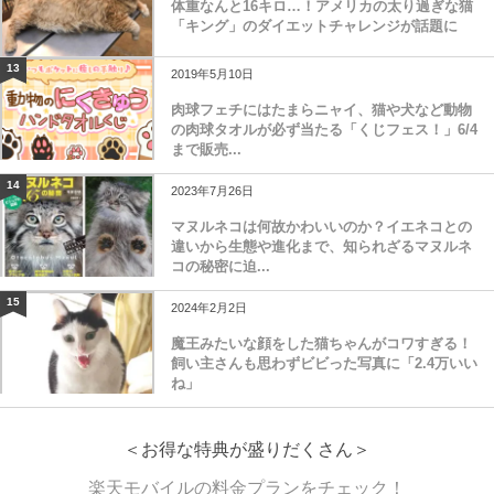
体重なんと16キロ…！アメリカの太り過ぎな猫
「キング」のダイエットチャレンジが話題に
13
2019年5月10日
肉球フェチにはたまらニャイ、猫や犬など動物
の肉球タオルが必ず当たる「くじフェス！」6/4
まで販売...
14
2023年7月26日
マヌルネコは何故かわいいのか？イエネコとの
違いから生態や進化まで、知られざるマヌルネ
コの秘密に迫...
15
2024年2月2日
魔王みたいな顔をした猫ちゃんがコワすぎる！
飼い主さんも思わずビビった写真に「2.4万いい
ね」
＜お得な特典が盛りだくさん＞
楽天モバイルの料金プランをチェック！