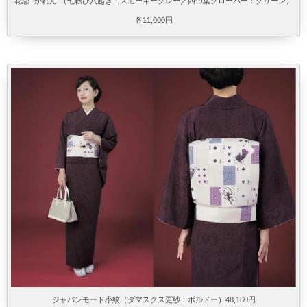
花恋 -かれん-（七転び八起き：スモーキーグレー／四つ葉クローバー：グリーン）
各11,000円
ジャパンモード小紋（ダマスクス更紗：ボルドー）48,180円