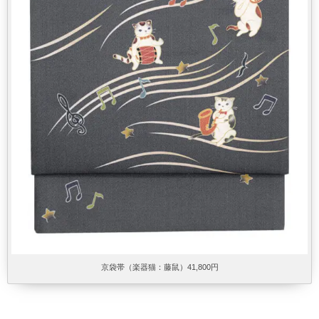
京袋帯（楽器猫：藤鼠）41,800円