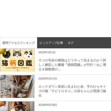
週間アクセスランキング
ピックアップ記事
タグ
1
2023年3月1日
ネコの毛色や模様はどうやって決まるのか？詳
しく解説した書籍『猫柄図鑑』が刊行！ねこ博
士＆猫教授の...
2
2020年5月17日
ロックダウン直前に生まれた命、手のひらサイ
ズの猫「サビイロネコ」の赤ちゃんが英国で誕
生
3
2016年8月29日