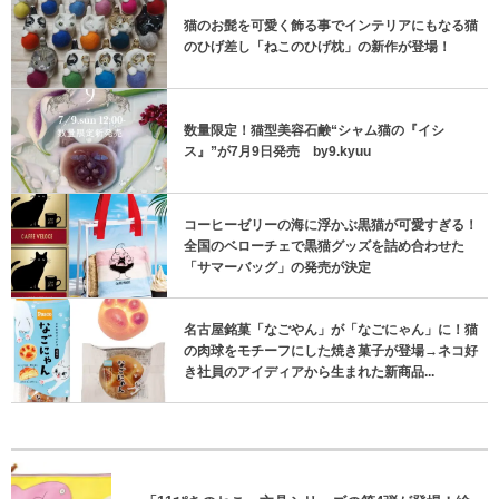
猫のお髭を可愛く飾る事でインテリアにもなる猫
のひげ差し「ねこのひげ枕」の新作が登場！
数量限定！猫型美容石鹸“シャム猫の『イシ
ス』”が7月9日発売 by9.kyuu
コーヒーゼリーの海に浮かぶ黒猫が可愛すぎる！
全国のベローチェで黒猫グッズを詰め合わせた
「サマーバッグ」の発売が決定
名古屋銘菓「なごやん」が「なごにゃん」に！猫
の肉球をモチーフにした焼き菓子が登場→ネコ好
き社員のアイディアから生まれた新商品...