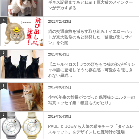
ギネス記録まであと1cm！巨大猫のメインクー
ンがデカすぎる
4
2022年2月23日
猫の交通事故を減らす取り組み！イエローハッ
トが京大監修のもと開発した「猫飛び出しサイ
ン」を公開
5
2023年6月3日
【ニャルベロス】3つの頭をもつ猫の姿がギリシ
ャ神話に登場しそうな存在感→可愛さを隠しき
れない黒猫...
6
2019年9月15日
小学6年生の館長がつづった保護猫シェルターの
写真エッセイ集「猫庭ものがたり」
7
2019年5月30日
PAUL ＆ JOEから人気の猫モチーフ「タイムレ
スキャット」をデザインした腕時計が登場