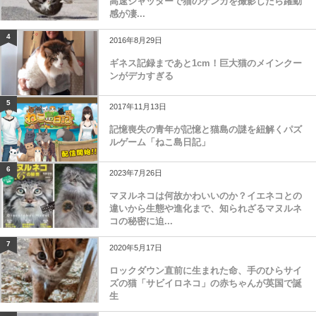
高速シャッターで猫のケンカを撮影したら躍動
感が凄...
4
2016年8月29日
ギネス記録まであと1cm！巨大猫のメインクー
ンがデカすぎる
5
2017年11月13日
記憶喪失の青年が記憶と猫島の謎を紐解くパズ
ルゲーム「ねこ島日記」
6
2023年7月26日
マヌルネコは何故かわいいのか？イエネコとの
違いから生態や進化まで、知られざるマヌルネ
コの秘密に迫...
7
2020年5月17日
ロックダウン直前に生まれた命、手のひらサイ
ズの猫「サビイロネコ」の赤ちゃんが英国で誕
生