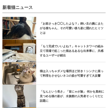
新着猫ニュース
「お前さっき◯◯したよな？」飼い主の腕にまた
がる猫ちゃん、その可愛い後ろ姿に隠れたヒミツ
とは
「もう完成でいいよね？」キャットタワーの組み
立て現場で起こった猫あるあるな出来事に、共感
するユーザーが続出
猫は入っちゃダメな場所ほど好き！シンクに座っ
て料理をさせないネコの姿が可愛すぎて大反響
「なんという長さ」「首にゃが族」 何かを真剣に
見つめる猫の姿が、水族館の人気者そっくりだと
話題に