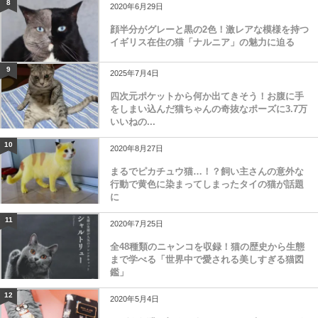
8
2020年6月29日
顔半分がグレーと黒の2色！激レアな模様を持つ
イギリス在住の猫「ナルニア」の魅力に迫る
9
2025年7月4日
四次元ポケットから何か出てきそう！お腹に手
をしまい込んだ猫ちゃんの奇抜なポーズに3.7万
いいねの...
10
2020年8月27日
まるでピカチュウ猫…！？飼い主さんの意外な
行動で黄色に染まってしまったタイの猫が話題
に
11
2020年7月25日
全48種類のニャンコを収録！猫の歴史から生態
まで学べる「世界中で愛される美しすぎる猫図
鑑」
12
2020年5月4日