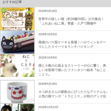
おすすめ記事
2019年9月16日
世界中の珍しい猫（約30種/50匹）が大集合！
「ふれあいねこ展」青森・八戸で開催中
2018年10月6日
黒猫のバス型ケーキも登場！ハロウィンをテー
マにしたスイーツ＆ランチバイキング
2022年10月9日
猫と小鳥の心温まるストーリーが心に響く、美
しい水彩画で描いたファンタジー絵本『ねこと
ことり』
2020年5月18日
ネコ好きさんの家飲みにぴったりなアイテムも♪
人気の猫マンガ「トラとミケ」が初のグッズ化
2016年12月22日