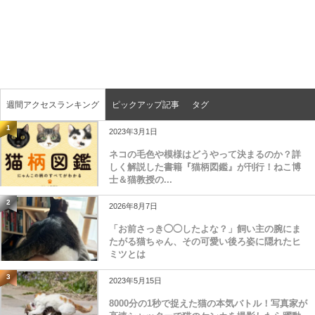
週間アクセスランキング
ピックアップ記事
タグ
1
2023年3月1日
ネコの毛色や模様はどうやって決まるのか？詳
しく解説した書籍『猫柄図鑑』が刊行！ねこ博
士＆猫教授の...
2
2026年8月7日
「お前さっき◯◯したよな？」飼い主の腕にま
たがる猫ちゃん、その可愛い後ろ姿に隠れたヒ
ミツとは
3
2023年5月15日
8000分の1秒で捉えた猫の本気バトル！写真家が