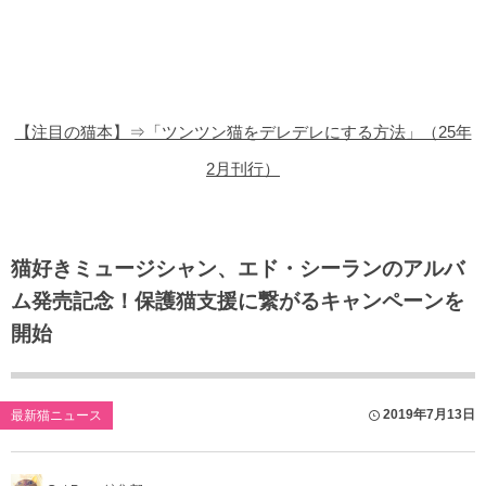
猫の商品レビュー
猫の豆知識・雑学
猫の調査データ
【注目の猫本】⇒「ツンツン猫をデレデレにする方法」（25年
猫の譲渡会
2月刊行）
猫の社会問題
猫のゲーム・アプリ
猫好きミュージシャン、エド・シーランのアルバ
ム発売記念！保護猫支援に繋がるキャンペーンを
猫のフリー写真素材
開始
2019年7月13日
最新猫ニュース