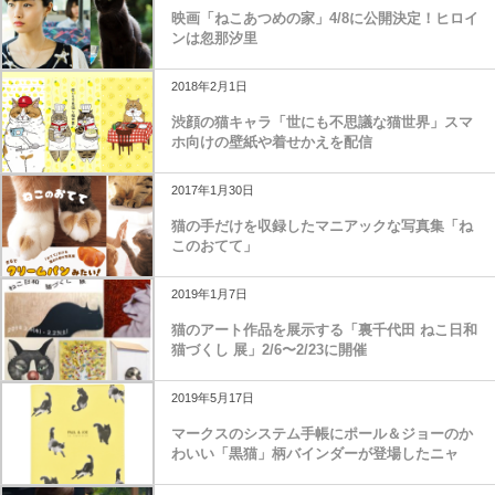
映画「ねこあつめの家」4/8に公開決定！ヒロイ
ンは忽那汐里
2018年2月1日
渋顔の猫キャラ「世にも不思議な猫世界」スマ
ホ向けの壁紙や着せかえを配信
2017年1月30日
猫の手だけを収録したマニアックな写真集「ね
このおてて」
2019年1月7日
猫のアート作品を展示する「裏千代田 ねこ日和
猫づくし 展」2/6〜2/23に開催
2019年5月17日
マークスのシステム手帳にポール＆ジョーのか
わいい「黒猫」柄バインダーが登場したニャ