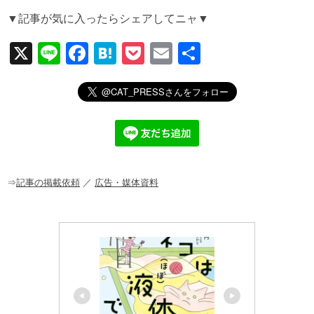
▼記事が気に入ったらシェアしてニャ▼
X
Li
F
H
P
E
共
n
a
at
o
m
有
e
c
e
ck
ail
e
n
et
b
a
o
o
⇒
記事の掲載依頼
／
広告・媒体資料
k