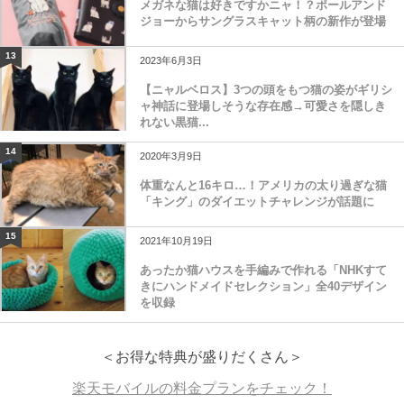
メガネな猫は好きですかニャ！？ポールアンド
ジョーからサングラスキャット柄の新作が登場
13
2023年6月3日
【ニャルベロス】3つの頭をもつ猫の姿がギリシ
ャ神話に登場しそうな存在感→可愛さを隠しき
れない黒猫...
14
2020年3月9日
体重なんと16キロ…！アメリカの太り過ぎな猫
「キング」のダイエットチャレンジが話題に
15
2021年10月19日
あったか猫ハウスを手編みで作れる「NHKすて
きにハンドメイドセレクション」全40デザイン
を収録
＜お得な特典が盛りだくさん＞
楽天モバイルの料金プランをチェック！