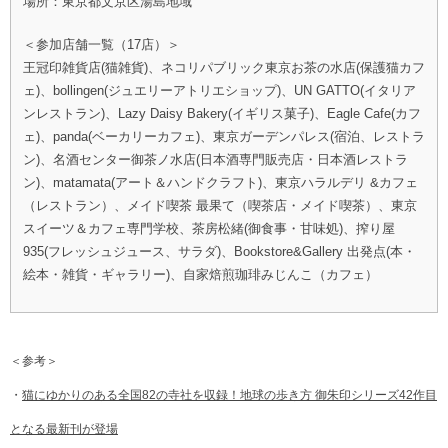
場所：東京都文京区湯島地域
＜参加店舗一覧（17店）＞
王冠印雑貨店(猫雑貨)、ネコリパブリック東京お茶の水店(保護猫カフ
ェ)、bollingen(ジュエリーアトリエショップ)、UN GATTO(イタリア
ンレストラン)、Lazy Daisy Bakery(イギリス菓子)、Eagle Cafe(カフ
ェ)、panda(ベーカリーカフェ)、東京ガーデンパレス(宿泊、レストラ
ン)、名酒センター御茶ノ水店(日本酒専門販売店・日本酒レストラ
ン)、matamata(アート＆ハンドクラフト)、東京ハラルデリ &カフェ
（レストラン）、メイド喫茶 最果て（喫茶店・メイド喫茶）、東京
スイーツ＆カフェ専門学校、茶房松緒(御食事・甘味処)、搾り屋
935(フレッシュジュース、サラダ)、Bookstore&Gallery 出発点(本・
絵本・雑貨・ギャラリー)、自家焙煎珈琲みじんこ（カフェ）
＜参考＞
・
猫にゆかりのある全国82の寺社を収録！地球の歩き方 御朱印シリーズ42作目
となる最新刊が登場