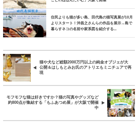
ことのほほんたいむ」大阪で開催
住民よりも猫が多い島、田代島の猫写真展が10月
よりスタート！沖昌之さんらの作品を展示→島で
暮らすネコの名前や家系図を紹介する...
猫や犬など総額2000万円以上の純金オブジェが大
公開＆はしもとみお氏のアトリエもミニチュアで再
現
モフモフな猫は好きですか？猫の写真やグッズなど
約800点が集結する「もふあつめ展」が大阪で開催
中