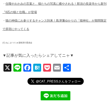
・
住職やおかみの言葉と、猫たちの写真に癒やされる！那須の長楽寺から新刊
『6匹の猫と住職』が登場
・
猫の神様にお参りするチャンス到来！島津藩ゆかりの「猫神社」が期間限定
で原宿にやってくる
(C) ねこまつり at 湯島実行委員会
▼記事が気に入ったらシェアしてニャ▼
X
Li
F
H
P
E
共
n
a
at
o
m
有
e
c
e
ck
ail
e
n
et
b
a
o