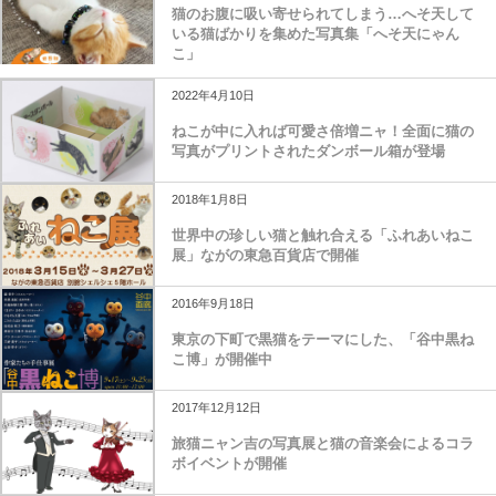
猫のお腹に吸い寄せられてしまう…へそ天して
いる猫ばかりを集めた写真集「へそ天にゃん
こ」
2022年4月10日
ねこが中に入れば可愛さ倍増ニャ！全面に猫の
写真がプリントされたダンボール箱が登場
2018年1月8日
世界中の珍しい猫と触れ合える「ふれあいねこ
展」ながの東急百貨店で開催
2016年9月18日
東京の下町で黒猫をテーマにした、「谷中黒ね
こ博」が開催中
2017年12月12日
旅猫ニャン吉の写真展と猫の音楽会によるコラ
ボイベントが開催