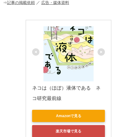
o
⇒
記事の掲載依頼
／
広告・媒体資料
k
ネコは（ほぼ）液体である　ネ
コ研究最前線
Amazonで見る
楽天市場で見る