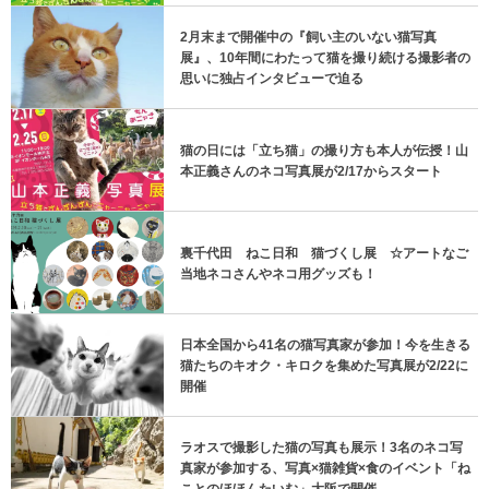
2月末まで開催中の『飼い主のいない猫写真
展』、10年間にわたって猫を撮り続ける撮影者の
思いに独占インタビューで迫る
猫の日には「立ち猫」の撮り方も本人が伝授！山
本正義さんのネコ写真展が2/17からスタート
裏千代田 ねこ日和 猫づくし展 ☆アートなご
当地ネコさんやネコ用グッズも！
日本全国から41名の猫写真家が参加！今を生きる
猫たちのキオク・キロクを集めた写真展が2/22に
開催
ラオスで撮影した猫の写真も展示！3名のネコ写
真家が参加する、写真×猫雑貨×食のイベント「ね