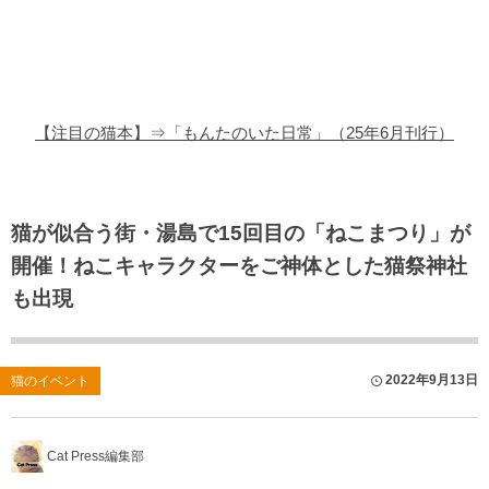
猫の商品レビュー
猫の豆知識・雑学
猫の調査データ
【注目の猫本】⇒「もんたのいた日常」（25年6月刊行）
猫の譲渡会
猫の社会問題
猫が似合う街・湯島で15回目の「ねこまつり」が
開催！ねこキャラクターをご神体とした猫祭神社
猫のゲーム・アプリ
も出現
猫のフリー写真素材
2022年9月13日
猫のイベント
Cat Press編集部