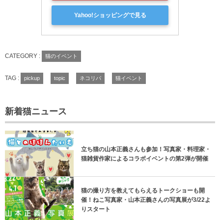
Yahoo!ショッピングで見る
CATEGORY :
猫のイベント
TAG :
pickup
topic
ネコリパ
猫イベント
新着猫ニュース
立ち猫の山本正義さんも参加！写真家・料理家・
猫雑貨作家によるコラボイベントの第2弾が開催
猫の撮り方を教えてもらえるトークショーも開
催！ねこ写真家・山本正義さんの写真展が3/22よ
りスタート