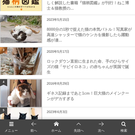
しく解説した書籍『猫柄図鑑』が刊行！ねこ博
士＆猫教授の...
2
2023年5月15日
8000分の1秒で捉えた猫の本気バトル！写真家が
高速シャッターで猫のケンカを撮影したら躍動
感が凄...
3
2020年5月17日
ロックダウン直前に生まれた命、手のひらサイ
ズの猫「サビイロネコ」の赤ちゃんが英国で誕
生
4
2016年8月29日
ギネス記録まであと1cm！巨大猫のメインクー
ンがデカすぎる
5
2023年6月3日
【ニャルベロス】3つの頭をもつ猫の姿がギリシ
ャ神話に登場しそうな存在感→可愛さを隠しき
メニュー
前へ
ホーム
先頭へ
次へ
検索
れない黒猫...