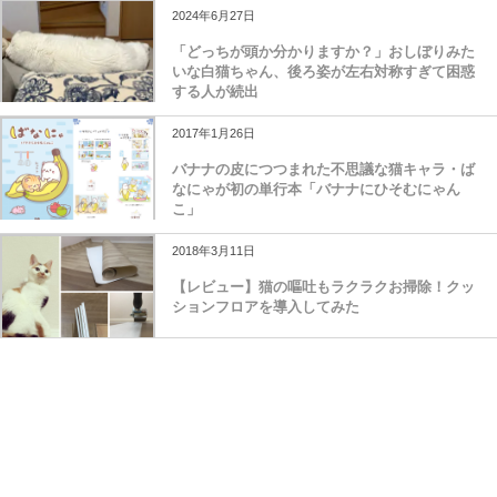
2024年6月27日
「どっちが頭か分かりますか？」おしぼりみた
いな白猫ちゃん、後ろ姿が左右対称すぎて困惑
する人が続出
2017年1月26日
バナナの皮につつまれた不思議な猫キャラ・ば
なにゃが初の単行本「バナナにひそむにゃん
こ」
2018年3月11日
【レビュー】猫の嘔吐もラクラクお掃除！クッ
ションフロアを導入してみた