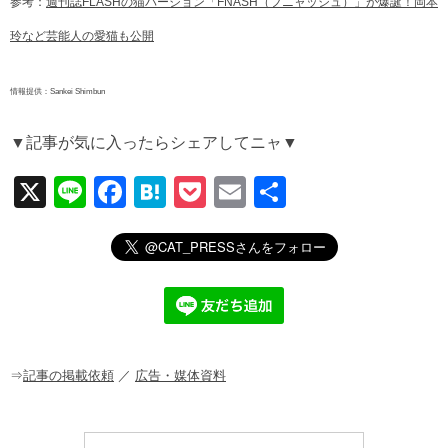
参考：
週刊誌FLASHの猫バージョン「FÑASH（フニャッシュ）」が爆誕！岡本
玲など芸能人の愛猫も公開
情報提供：Sankei Shimbun
▼記事が気に入ったらシェアしてニャ▼
X
Li
F
H
P
E
共
n
a
at
o
m
有
e
c
e
ck
ail
e
n
et
b
a
o
o
⇒
記事の掲載依頼
／
広告・媒体資料
k