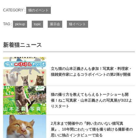
CATEGORY :
猫のイベント
TAG :
pickup
topic
展示会
猫イベント
新着猫ニュース
立ち猫の山本正義さんも参加！写真家・料理家・
猫雑貨作家によるコラボイベントの第2弾が開催
猫の撮り方を教えてもらえるトークショーも開
催！ねこ写真家・山本正義さんの写真展が3/22よ
りスタート
2月末まで開催中の『飼い主のいない猫写真
展』、10年間にわたって猫を撮り続ける撮影者の
思いに独占インタビューで迫る