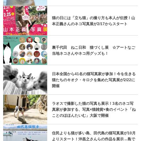
猫の日には「立ち猫」の撮り方も本人が伝授！山
本正義さんのネコ写真展が2/17からスタート
裏千代田 ねこ日和 猫づくし展 ☆アートなご
当地ネコさんやネコ用グッズも！
日本全国から41名の猫写真家が参加！今を生きる
猫たちのキオク・キロクを集めた写真展が2/22に
開催
ラオスで撮影した猫の写真も展示！3名のネコ写
真家が参加する、写真×猫雑貨×食のイベント「ね
ことのほほんたいむ」大阪で開催
住民よりも猫が多い島、田代島の猫写真展が10月
よりスタート！沖昌之さんらの作品を展示→島で