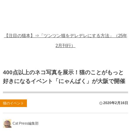
猫の商品レビュー
猫の豆知識・雑学
猫の調査データ
【注目の猫本】⇒「ツンツン猫をデレデレにする方法」（25年
猫の譲渡会
2月刊行）
猫の社会問題
猫のゲーム・アプリ
400点以上のネコ写真を展示！猫のことがもっと
好きになるイベント「にゃんぱく」が大阪で開催
猫のフリー写真素材
2020年2月16日
猫のイベント
Cat Press編集部