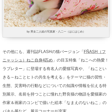
by 男女二人組の写真家・八二一（はにはじめ）
その他にも、週刊誌FLASHの猫バージョン「
FÑASH（フ
ニャッシュ）ねこ自身4匹め
」の目玉特集「ねこへの熱愛！
ラブレター」に登場する有名人の愛猫写真や、「ねことい
きる～ねことヒトの共生を考える」をテーマに猫の習性・
生態、災害時の行動などについての知識や情報を伝える特
別展示、名前を持つことに憧れた野良猫の物語を愛猫家の
作家＆画家のコンビで描いた絵本「なまえのないねこ」の
パネル展など、展示コーナーが充実。