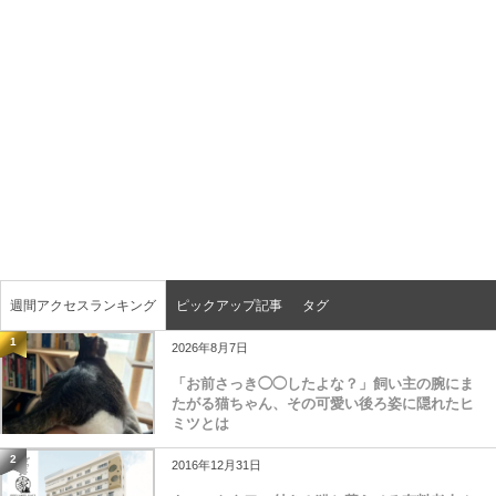
週間アクセスランキング
ピックアップ記事
タグ
1
2026年8月7日
「お前さっき◯◯したよな？」飼い主の腕にま
たがる猫ちゃん、その可愛い後ろ姿に隠れたヒ
ミツとは
2
2016年12月31日