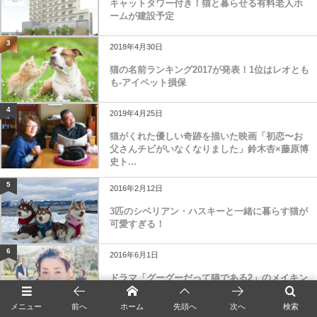
キャットタワー付き！猫と暮らせる有料老人ホ
ームが建設予定
3
2018年4月30日
猫の名前ランキング2017が発表！1位はレオとも
も-アイペット損保
4
2019年4月25日
猫がくれた優しい奇跡を描いた映画「初恋〜お
父さんチビがいなくなりました」鈴木杏×藤原博
史ト...
5
2016年2月12日
3匹のシベリアン・ハスキーと一緒に暮らす猫が
可愛すぎる！
6
2016年6月1日
ドラマ「グーグーだって猫である2」のメイキン
グ動画が公開
メニュー
前へ
ホーム
先頭へ
次へ
検索