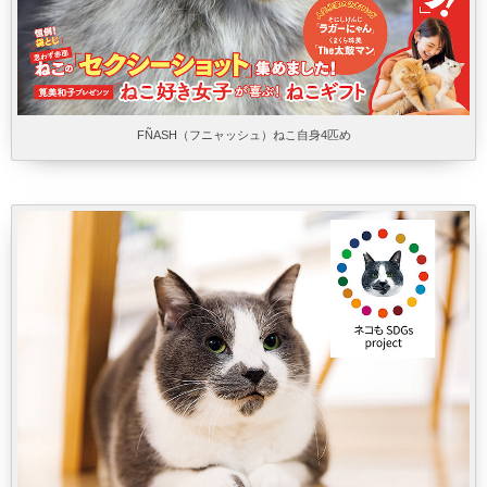
FÑASH（フニャッシュ）ねこ自身4匹め