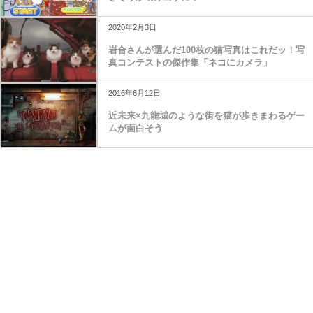
2020年2月3日
岩合さんが選んだ100枚の猫写真はこれだッ！写
真コンテストの傑作集「ネコにカメラ」
2016年6月12日
近未来×九龍城のような街を猫が歩きまわるゲー
ムが面白そう