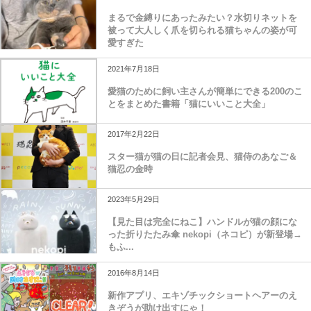
まるで金縛りにあったみたい？水切りネットを
被って大人しく爪を切られる猫ちゃんの姿が可
愛すぎた
2021年7月18日
愛猫のために飼い主さんが簡単にできる200のこ
とをまとめた書籍「猫にいいこと大全」
2017年2月22日
スター猫が猫の日に記者会見、猫侍のあなご＆
猫忍の金時
2023年5月29日
【見た目は完全にねこ】ハンドルが猫の顔にな
った折りたたみ傘 nekopi（ネコピ）が新登場→
もふ...
2016年8月14日
新作アプリ、エキゾチックショートヘアーのえ
きぞうが助け出すにゃ！