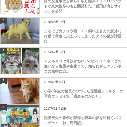
猫の交通事故を減らす取り組み！イエローハッ
トが京大監修のもと開発した「猫飛び出しサイ
ン」を公開
5
2020年8月27日
まるでピカチュウ猫…！？飼い主さんの意外な
行動で黄色に染まってしまったタイの猫が話題
に
6
2023年7月26日
マヌルネコは何故かわいいのか？イエネコとの
違いから生態や進化まで、知られざるマヌルネ
コの秘密に迫...
7
2019年9月15日
小学6年生の館長がつづった保護猫シェルターの
写真エッセイ集「猫庭ものがたり」
8
2017年11月13日
記憶喪失の青年が記憶と猫島の謎を紐解くパズ
ルゲーム「ねこ島日記」