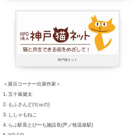
神戸猫ネット
＜展示コーナー出展作家＞
1. 五十嵐健太
2. もふさんど(ぢゅの)
3. ししゃもねこ
4. らぶ駅長とぴーち施設長(芦ノ牧温泉駅)