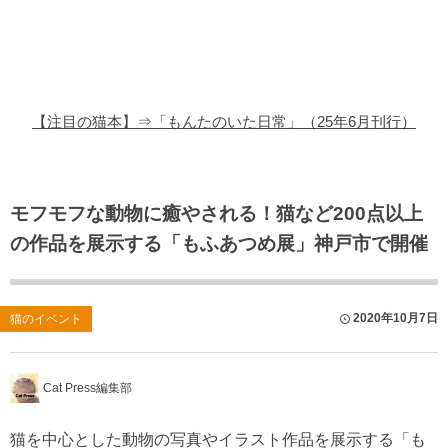
猫の商品レビュー
猫の豆知識・雑学
猫の調査データ
【注目の猫本】⇒「もんたのいた日常」（25年6月刊行）
猫の譲渡会
猫の社会問題
モフモフな動物に癒やされる！猫など200点以上
の作品を展示する「もふあつめ展」神戸市で開催
猫のゲーム・アプリ
猫のフリー写真素材
2020年10月7日
猫のイベント
Cat Press編集部
猫を中心とした動物の写真やイラスト作品を展示する「も