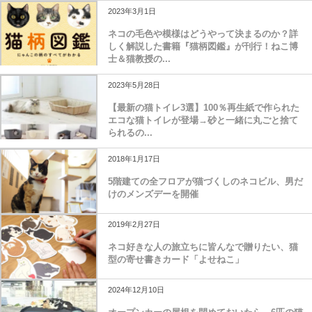
2023年3月1日
ネコの毛色や模様はどうやって決まるのか？詳
しく解説した書籍『猫柄図鑑』が刊行！ねこ博
士＆猫教授の...
2023年5月28日
【最新の猫トイレ3選】100％再生紙で作られた
エコな猫トイレが登場→砂と一緒に丸ごと捨て
られるの...
2018年1月17日
5階建ての全フロアが猫づくしのネコビル、男だ
けのメンズデーを開催
2019年2月27日
ネコ好きな人の旅立ちに皆んなで贈りたい、猫
型の寄せ書きカード「よせねこ」
2024年12月10日