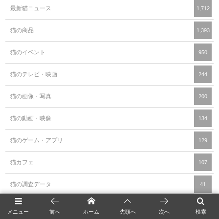
最新猫ニュース
1,712
猫の商品
1,393
猫のイベント
950
猫のテレビ・映画
244
猫の画像・写真
200
猫の動画・映像
134
猫のゲーム・アプリ
129
猫カフェ
107
猫の調査データ
41
猫の豆知識・雑学
16
メニュー
前へ
ホーム
先頭へ
次へ
検索