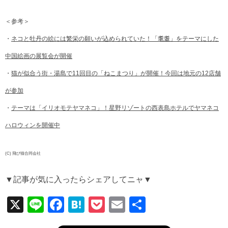
＜参考＞
・
ネコと牡丹の絵には繁栄の願いが込められていた！「耄耋」をテーマにした
中国絵画の展覧会が開催
・
猫が似合う街・湯島で11回目の「ねこまつり」が開催！今回は地元の12店舗
が参加
・
テーマは「イリオモテヤマネコ」！星野リゾートの西表島ホテルでヤマネコ
ハロウィンを開催中
(C) 飛び猫合同会社
▼記事が気に入ったらシェアしてニャ▼
X
Li
F
H
P
E
共
n
a
at
o
m
有