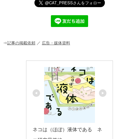
e
c
e
ck
ail
e
n
et
b
a
o
o
⇒
記事の掲載依頼
／
広告・媒体資料
k
ネコは（ほぼ）液体である　ネ