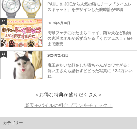
PAUL ＆ JOEから人気の猫モチーフ「タイムレ
スキャット」をデザインした腕時計が登場
14
2019年5月10日
肉球フェチにはたまらニャイ、猫や犬など動物
の肉球タオルが必ず当たる「くじフェス！」6/4
まで販売...
15
2024年2月2日
魔王みたいな顔をした猫ちゃんがコワすぎる！
飼い主さんも思わずビビった写真に「2.4万いい
ね」
＜お得な特典が盛りだくさん＞
楽天モバイルの料金プランをチェック！
カテゴリー