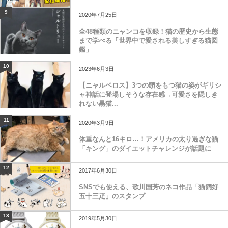
9
2020年7月25日
全48種類のニャンコを収録！猫の歴史から生態
まで学べる「世界中で愛される美しすぎる猫図
鑑」
10
2023年6月3日
【ニャルベロス】3つの頭をもつ猫の姿がギリシ
ャ神話に登場しそうな存在感→可愛さを隠しき
れない黒猫...
11
2020年3月9日
体重なんと16キロ…！アメリカの太り過ぎな猫
「キング」のダイエットチャレンジが話題に
12
2017年6月30日
SNSでも使える、歌川国芳のネコ作品「猫飼好
五十三疋」のスタンプ
13
2019年5月30日