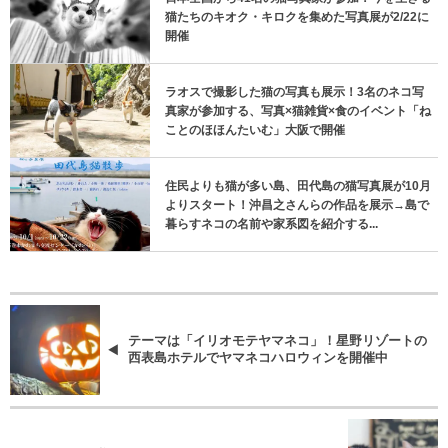
猫たちのキオク・キロクを集めた写真展が2/22に
開催
ラオスで撮影した猫の写真も展示！3名のネコ写
真家が参加する、写真×猫雑貨×食のイベント「ね
ことのほほんたいむ」大阪で開催
住民よりも猫が多い島、田代島の猫写真展が10月
よりスタート！沖昌之さんらの作品を展示→島で
暮らすネコの名前や家系図を紹介する...
テーマは「イリオモテヤマネコ」！星野リゾートの
西表島ホテルでヤマネコハロウィンを開催中