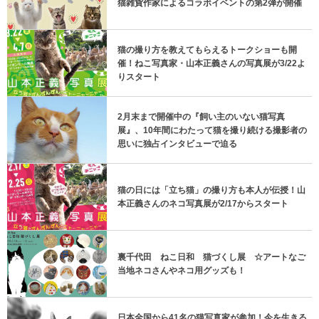
猫雑貨作家によるコラボイベントの第2弾が開催
猫の撮り方を教えてもらえるトークショーも開
催！ねこ写真家・山本正義さんの写真展が3/22よ
りスタート
2月末まで開催中の『飼い主のいない猫写真
展』、10年間にわたって猫を撮り続ける撮影者の
思いに独占インタビューで迫る
猫の日には「立ち猫」の撮り方も本人が伝授！山
本正義さんのネコ写真展が2/17からスタート
裏千代田 ねこ日和 猫づくし展 ☆アートなご
当地ネコさんやネコ用グッズも！
日本全国から41名の猫写真家が参加！今を生きる