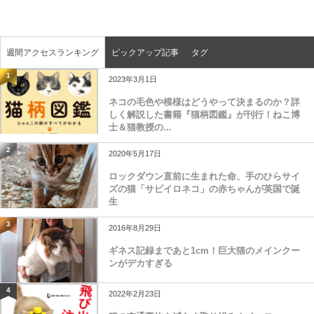
週間アクセスランキング
ピックアップ記事
タグ
1
2023年3月1日
ネコの毛色や模様はどうやって決まるのか？詳
しく解説した書籍『猫柄図鑑』が刊行！ねこ博
士＆猫教授の...
2
2020年5月17日
ロックダウン直前に生まれた命、手のひらサイ
ズの猫「サビイロネコ」の赤ちゃんが英国で誕
生
3
2016年8月29日
ギネス記録まであと1cm！巨大猫のメインクー
ンがデカすぎる
4
2022年2月23日