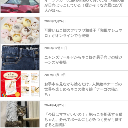
オープンカーの屋根を閉めておいたら…6匹の猫
が日向ぼっこしていた！暖かそうな光景に27万
人がほっ...
2018年3月24日
可愛いねこ顔のフワフワ和菓子「和風マシュマ
ロ」がオンラインでも発売
2016年12月16日
ニャンズワールドからネコ好き男子向けの猫ジ
ーンズが登場
2017年1月19日
お手本を見ながら塗るだけ♪ 人気絵本ナーゴの
世界を楽しめるネコの塗り絵「ナーゴの猫た
ち」
2024年4月25日
「今日はママがいいの！」抱っこを拒否する猫
ちゃん、必死でポールにしがみつく姿が可愛す
ぎると話題に