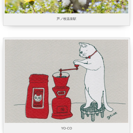
芦ノ牧温泉駅
YO-CO