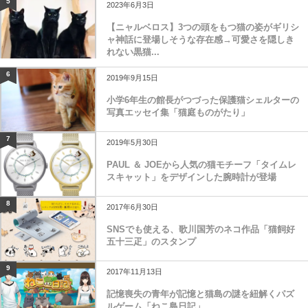
5
2023年6月3日
【ニャルベロス】3つの頭をもつ猫の姿がギリシ
ャ神話に登場しそうな存在感→可愛さを隠しき
れない黒猫...
6
2019年9月15日
小学6年生の館長がつづった保護猫シェルターの
写真エッセイ集「猫庭ものがたり」
7
2019年5月30日
PAUL ＆ JOEから人気の猫モチーフ「タイムレ
スキャット」をデザインした腕時計が登場
8
2017年6月30日
SNSでも使える、歌川国芳のネコ作品「猫飼好
五十三疋」のスタンプ
9
2017年11月13日
記憶喪失の青年が記憶と猫島の謎を紐解くパズ
ルゲーム「ねこ島日記」