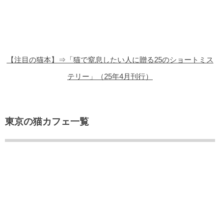
猫の商品レビュー
猫の豆知識・雑学
猫の調査データ
【注目の猫本】⇒「猫で窒息したい人に贈る25のショートミス
猫の譲渡会
テリー」（25年4月刊行）
猫の社会問題
猫のゲーム・アプリ
東京の猫カフェ一覧
猫のフリー写真素材