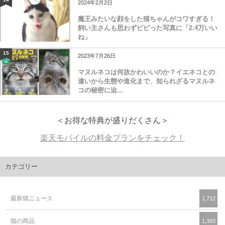
2024年2月2日
魔王みたいな顔をした猫ちゃんがコワすぎる！
飼い主さんも思わずビビった写真に「2.4万いい
ね」
15
2023年7月26日
マヌルネコは何故かわいいのか？イエネコとの
違いから生態や進化まで、知られざるマヌルネ
コの秘密に迫...
＜お得な特典が盛りだくさん＞
楽天モバイルの料金プランをチェック！
カテゴリー
最新猫ニュース
1,712
猫の商品
1,393