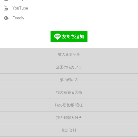
YouTube
Feedly
猫の新着記事
全国の猫カフェ
猫の飼い方
猫の種類＆図鑑
猫の毛色/柄/模様
猫の知識＆雑学
統計資料