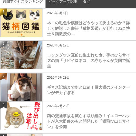
週間アクセスランキング
ピックアップ記事
タグ
1
2023年3月1日
ネコの毛色や模様はどうやって決まるのか？詳
しく解説した書籍『猫柄図鑑』が刊行！ねこ博
士＆猫教授の...
2
2020年5月17日
ロックダウン直前に生まれた命、手のひらサイ
ズの猫「サビイロネコ」の赤ちゃんが英国で誕
生
3
2016年8月29日
ギネス記録まであと1cm！巨大猫のメインクー
ンがデカすぎる
4
2022年2月23日
猫の交通事故を減らす取り組み！イエローハッ
トが京大監修のもと開発した「猫飛び出しサイ
ン」を公開