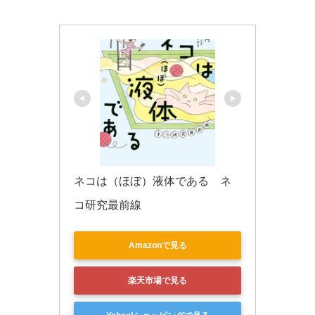
k
ネコは（ほぼ）液体である　ネ
コ研究最前線
Amazonで見る
楽天市場で見る