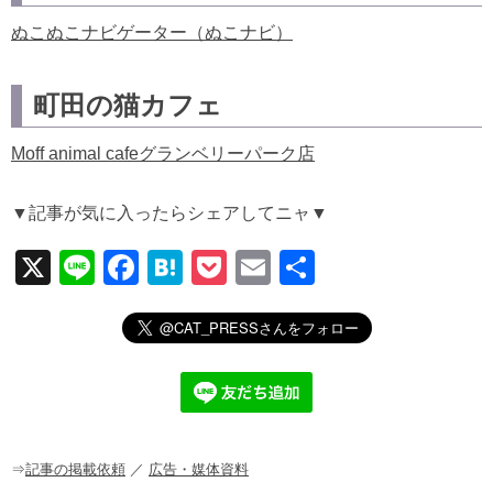
ぬこぬこナビゲーター（ぬこナビ）
町田の猫カフェ
Moff animal cafeグランベリーパーク店
▼記事が気に入ったらシェアしてニャ▼
X
Li
F
H
P
E
共
n
a
at
o
m
有
e
c
e
ck
ail
e
n
et
b
a
o
o
⇒
記事の掲載依頼
／
広告・媒体資料