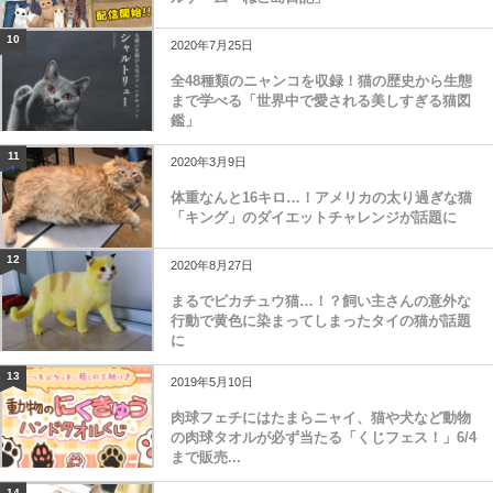
10
2020年7月25日
全48種類のニャンコを収録！猫の歴史から生態
まで学べる「世界中で愛される美しすぎる猫図
鑑」
11
2020年3月9日
体重なんと16キロ…！アメリカの太り過ぎな猫
「キング」のダイエットチャレンジが話題に
12
2020年8月27日
まるでピカチュウ猫…！？飼い主さんの意外な
行動で黄色に染まってしまったタイの猫が話題
に
13
2019年5月10日
肉球フェチにはたまらニャイ、猫や犬など動物
の肉球タオルが必ず当たる「くじフェス！」6/4
まで販売...
14