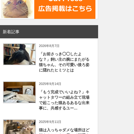
新着記事
2026年8月7日
「お前さっき◯◯したよ
な？」飼い主の腕にまたがる
猫ちゃん、その可愛い後ろ姿
に隠れたヒミツとは
2025年9月14日
「もう完成でいいよね？」キ
ャットタワーの組み立て現場
で起こった猫あるあるな出来
事に、共感するユー...
2025年9月11日
猫は入っちゃダメな場所ほど