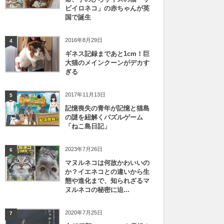
ビイロネコ」の赤ちゃんが英
国で誕生
2016年8月29日
4
ギネス記録まであと1cm！巨
大猫のメインクーンがデカす
ぎる
2017年11月13日
5
記憶喪失の青年が記憶と猫島
の謎を紐解くパズルゲーム
「ねこ島日記」
2023年7月26日
6
マヌルネコは何故かわいいの
か？イエネコとの違いから生
態や進化まで、知られざるマ
ヌルネコの秘密に迫...
2020年7月25日
7