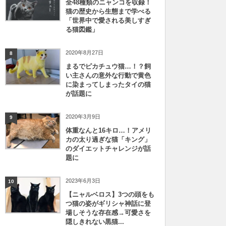
全48種類のニャンコを収録！
猫の歴史から生態まで学べる
「世界中で愛される美しすぎ
る猫図鑑」
2020年8月27日
8
まるでピカチュウ猫…！？飼
い主さんの意外な行動で黄色
に染まってしまったタイの猫
が話題に
2020年3月9日
9
体重なんと16キロ…！アメリ
カの太り過ぎな猫「キング」
のダイエットチャレンジが話
題に
2023年6月3日
10
【ニャルベロス】3つの頭をも
つ猫の姿がギリシャ神話に登
場しそうな存在感→可愛さを
隠しきれない黒猫...