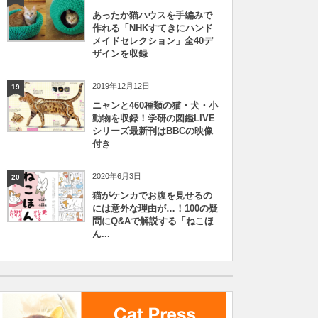
あったか猫ハウスを手編みで
作れる「NHKすてきにハンド
メイドセレクション」全40デ
ザインを収録
2019年12月12日
19
ニャンと460種類の猫・犬・小
動物を収録！学研の図鑑LIVE
シリーズ最新刊はBBCの映像
付き
2020年6月3日
20
猫がケンカでお腹を見せるの
には意外な理由が…！100の疑
問にQ&Aで解説する「ねこほ
ん...