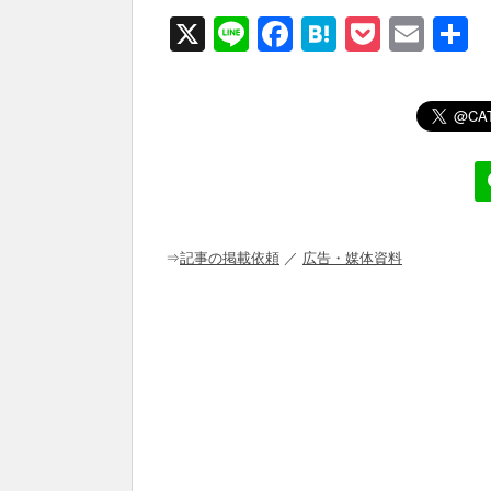
X
Li
F
H
P
E
n
a
at
o
m
e
c
e
ck
ail
e
n
et
b
a
o
o
⇒
記事の掲載依頼
／
広告・媒体資料
k