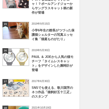
ャ！？ポールアンドジョーか
らサングラスキャット柄の新
作が登場
2019年9月15日
15
小学6年生の館長がつづった保
護猫シェルターの写真エッセ
イ集「猫庭ものがたり」
2019年5月30日
16
PAUL ＆ JOEから人気の猫モ
チーフ「タイムレスキャッ
ト」をデザインした腕時計が
登場
2017年6月30日
17
SNSでも使える、歌川国芳の
ネコ作品「猫飼好五十三疋」
のスタンプ
2021年10月19日
18