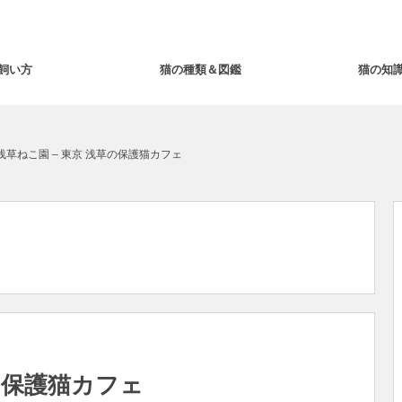
飼い方
猫の種類＆図鑑
猫の知
浅草ねこ園 – 東京 浅草の保護猫カフェ
草の保護猫カフェ