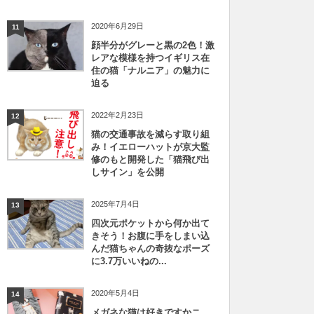
2020年6月29日
11
顔半分がグレーと黒の2色！激
レアな模様を持つイギリス在
住の猫「ナルニア」の魅力に
迫る
2022年2月23日
12
猫の交通事故を減らす取り組
み！イエローハットが京大監
修のもと開発した「猫飛び出
しサイン」を公開
2025年7月4日
13
四次元ポケットから何か出て
きそう！お腹に手をしまい込
んだ猫ちゃんの奇抜なポーズ
に3.7万いいねの...
2020年5月4日
14
メガネな猫は好きですかニ