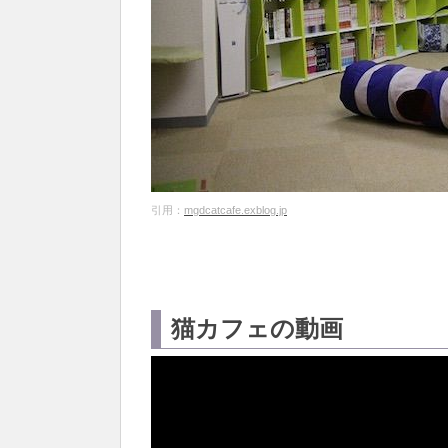
引用：
mgdcatcafe.exblog.jp
猫カフェの動画