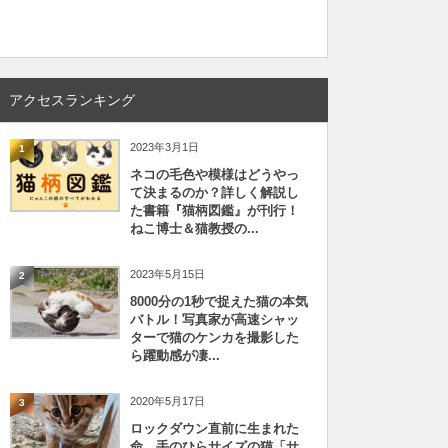
アクセスランキング
2023年3月1日
1
ネコの毛色や模様はどうやっ
て決まるのか？詳しく解説し
た書籍『猫柄図鑑』が刊行！
ねこ博士＆猫教授の...
2023年5月15日
2
8000分の1秒で捉えた猫の本気
バトル！写真家が高速シャッ
ターで猫のケンカを撮影した
ら躍動感が凄...
2020年5月17日
3
ロックダウン直前に生まれた
命、手のひらサイズの猫「サ