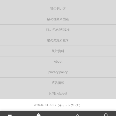
猫の飼い方
猫の種類＆図鑑
猫の毛色/柄/模様
猫の知識＆雑学
統計資料
About
privacy policy
広告掲載
お問い合わせ
©
2026
Cat Press（キャットプレス）
.