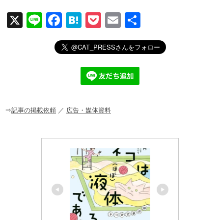
X
Li
F
H
P
E
共
n
a
at
o
m
有
e
c
e
ck
ail
e
n
et
b
a
o
o
⇒
記事の掲載依頼
／
広告・媒体資料
k