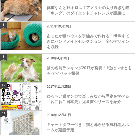
体重なんと16キロ…！アメリカの太り過ぎな猫
「キング」のダイエットチャレンジが話題に
8
2021年10月19日
あったか猫ハウスを手編みで作れる「NHKすて
きにハンドメイドセレクション」全40デザイン
を収録
9
2018年4月30日
猫の名前ランキング2017が発表！1位はレオとも
も-アイペット損保
10
2017年11月25日
ゆる〜い猫マンガで楽しみながら歴史を学べる
「ねこねこ日本史」児童書シリーズを紹介
11
2016年12月31日
キャットタワー付き！猫と暮らせる有料老人ホ
ームが建設予定