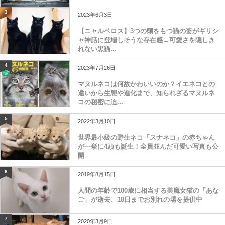
3
2023年6月3日
【ニャルベロス】3つの頭をもつ猫の姿がギリシ
ャ神話に登場しそうな存在感→可愛さを隠しき
れない黒猫...
4
2023年7月26日
マヌルネコは何故かわいいのか？イエネコとの
違いから生態や進化まで、知られざるマヌルネ
コの秘密に迫...
5
2022年3月10日
世界最小級の野生ネコ「スナネコ」の赤ちゃん
が一挙に4頭も誕生！全員並んだ可愛い写真も公
開
6
2019年8月15日
人間の年齢で100歳に相当する美魔女猫の「あな
ご」が逝去、18日までお別れの場を提供中
7
2020年3月9日