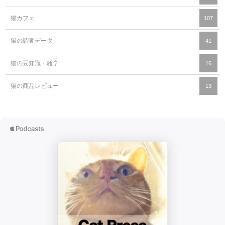
猫カフェ
107
猫の調査データ
41
猫の豆知識・雑学
16
猫の商品レビュー
13