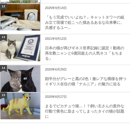
12
2025年9月14日
「もう完成でいいよね？」キャットタワーの組
み立て現場で起こった猫あるあるな出来事に、
共感するユー...
13
2021年9月12日
日本の猫が再びギネス世界記録に認定！動画の
再生数ニャンと6億回超えの人気ネコ「もちま
る」
14
2020年6月29日
顔半分がグレーと黒の2色！激レアな模様を持つ
イギリス在住の猫「ナルニア」の魅力に迫る
15
2020年8月27日
まるでピカチュウ猫…！？飼い主さんの意外な
行動で黄色に染まってしまったタイの猫が話題
に