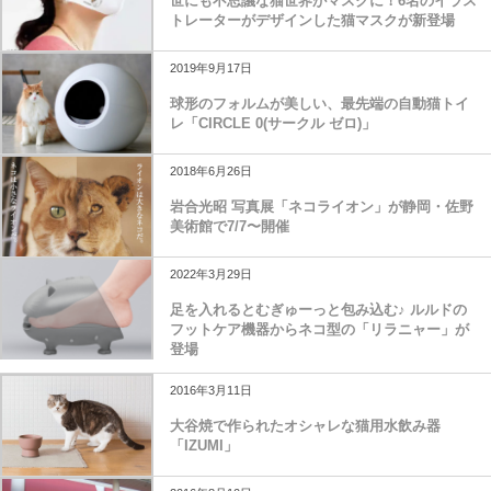
世にも不思議な猫世界がマスクに！6名のイラス
トレーターがデザインした猫マスクが新登場
2019年9月17日
球形のフォルムが美しい、最先端の自動猫トイ
レ「CIRCLE 0(サークル ゼロ)」
2018年6月26日
岩合光昭 写真展「ネコライオン」が静岡・佐野
美術館で7/7〜開催
2022年3月29日
足を入れるとむぎゅーっと包み込む♪ ルルドの
フットケア機器からネコ型の「リラニャー」が
登場
2016年3月11日
大谷焼で作られたオシャレな猫用水飲み器
「IZUMI」