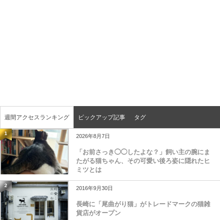
週間アクセスランキング
ピックアップ記事
タグ
1
2026年8月7日
「お前さっき◯◯したよな？」飼い主の腕にま
たがる猫ちゃん、その可愛い後ろ姿に隠れたヒ
ミツとは
2
2016年9月30日
長崎に「尾曲がり猫」がトレードマークの猫雑
貨店がオープン