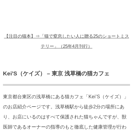
猫の商品レビュー
猫の豆知識・雑学
猫の調査データ
【注目の猫本】⇒「猫で窒息したい人に贈る25のショートミス
猫の譲渡会
テリー」（25年4月刊行）
猫の社会問題
猫のゲーム・アプリ
Kei’S（ケイズ） – 東京 浅草橋の猫カフェ
猫のフリー写真素材
東京都台東区の浅草橋にある猫カフェ「Kei’S（ケイズ）」
のお店紹介ページです。浅草橋駅から徒歩2分の場所にあ
り、お店にいるのはすべて保護された猫ちゃんですが、獣
医師であるオーナーの指導のもと徹底した健康管理が行わ