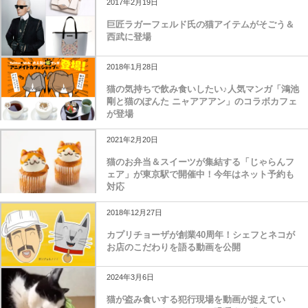
2017年2月19日
巨匠ラガーフェルド氏の猫アイテムがそごう＆
西武に登場
2018年1月28日
猫の気持ちで飲み食いしたい♪人気マンガ「鴻池
剛と猫のぽんた ニャアアアン」のコラボカフェ
が登場
2021年2月20日
猫のお弁当＆スイーツが集結する「じゃらんフ
ェア」が東京駅で開催中！今年はネット予約も
対応
2018年12月27日
カプリチョーザが創業40周年！シェフとネコが
お店のこだわりを語る動画を公開
2024年3月6日
猫が盗み食いする犯行現場を動画が捉えてい