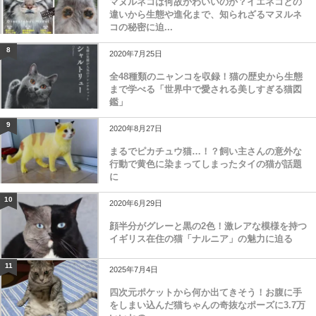
マヌルネコは何故かわいいのか？イエネコとの
違いから生態や進化まで、知られざるマヌルネ
コの秘密に迫...
8
2020年7月25日
全48種類のニャンコを収録！猫の歴史から生態
まで学べる「世界中で愛される美しすぎる猫図
鑑」
9
2020年8月27日
まるでピカチュウ猫…！？飼い主さんの意外な
行動で黄色に染まってしまったタイの猫が話題
に
10
2020年6月29日
顔半分がグレーと黒の2色！激レアな模様を持つ
イギリス在住の猫「ナルニア」の魅力に迫る
11
2025年7月4日
四次元ポケットから何か出てきそう！お腹に手
をしまい込んだ猫ちゃんの奇抜なポーズに3.7万