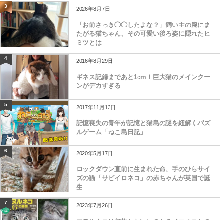
3
2026年8月7日
「お前さっき◯◯したよな？」飼い主の腕にま
たがる猫ちゃん、その可愛い後ろ姿に隠れたヒ
ミツとは
4
2016年8月29日
ギネス記録まであと1cm！巨大猫のメインクー
ンがデカすぎる
5
2017年11月13日
記憶喪失の青年が記憶と猫島の謎を紐解くパズ
ルゲーム「ねこ島日記」
6
2020年5月17日
ロックダウン直前に生まれた命、手のひらサイ
ズの猫「サビイロネコ」の赤ちゃんが英国で誕
生
7
2023年7月26日