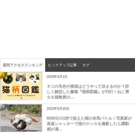
週間アクセスランキング
ピックアップ記事
タグ
1
2023年3月1日
ネコの毛色や模様はどうやって決まるのか？詳
しく解説した書籍『猫柄図鑑』が刊行！ねこ博
士＆猫教授の...
2
2023年5月15日
8000分の1秒で捉えた猫の本気バトル！写真家が
高速シャッターで猫のケンカを撮影したら躍動
感が凄...