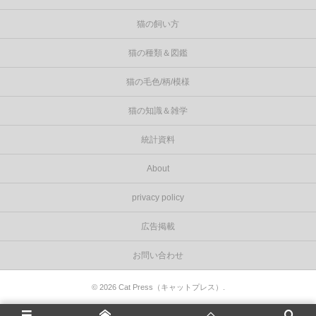
猫の飼い方
猫の種類＆図鑑
猫の毛色/柄/模様
猫の知識＆雑学
統計資料
About
privacy policy
広告掲載
お問い合わせ
©
2026
Cat Press（キャットプレス）
.