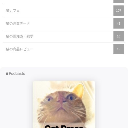
猫カフェ
107
猫の調査データ
41
猫の豆知識・雑学
16
猫の商品レビュー
13