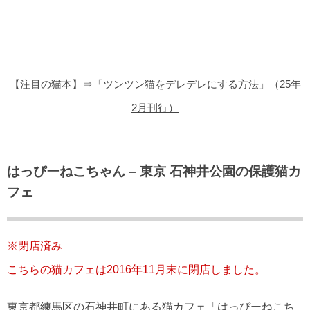
猫の商品レビュー
猫の豆知識・雑学
猫の調査データ
【注目の猫本】⇒「ツンツン猫をデレデレにする方法」（25年
猫の譲渡会
2月刊行）
猫の社会問題
猫のゲーム・アプリ
はっぴーねこちゃん – 東京 石神井公園の保護猫カ
フェ
猫のフリー写真素材
※閉店済み
こちらの猫カフェは2016年11月末に閉店しました。
東京都練馬区の石神井町にある猫カフェ「はっぴーねこち