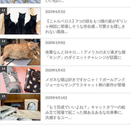
いいねの...
12
2023年6月3日
【ニャルベロス】3つの頭をもつ猫の姿がギリシ
ャ神話に登場しそうな存在感→可愛さを隠しき
れない黒猫...
13
2020年3月9日
体重なんと16キロ…！アメリカの太り過ぎな猫
「キング」のダイエットチャレンジが話題に
14
2020年5月4日
メガネな猫は好きですかニャ！？ポールアンド
ジョーからサングラスキャット柄の新作が登場
15
2025年9月14日
「もう完成でいいよね？」キャットタワーの組
み立て現場で起こった猫あるあるな出来事に、
共感するユー...