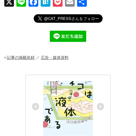
X
Li
F
H
P
E
共
n
a
at
o
m
有
e
c
e
ck
ail
e
n
et
b
a
o
o
⇒
記事の掲載依頼
／
広告・媒体資料
k