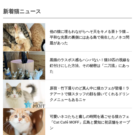
新着猫ニュース
他の猫に埋もれながらへそ天をキメる茶トラ猫→
平和な光景の裏側にはある島で発生したノネコ問
題があった
黒猫のラスボス感もハンパない！猫10匹の視線を
釘付けにした方法、その秘密は「二刀流」にあっ
た
原宿・竹下通りのど真ん中に猫カフェが登場！ラ
テアートで猫スタッフの顔を描いてくれるドリン
クメニューもあるニャ
可愛いネコたちと癒しの時間を過ごせる猫カフェ
「Cat Café MOFF」広島と愛知に初店舗をオープ
ン