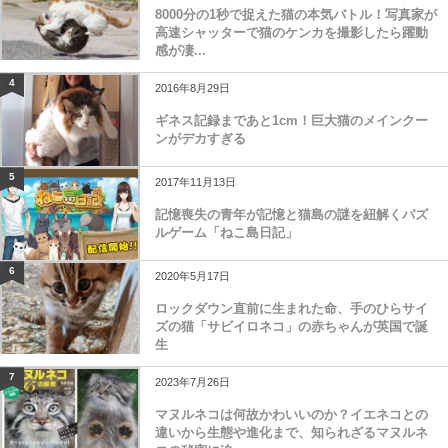
8000分の1秒で捉えた猫の本気バトル！写真家が
高速シャッターで猫のケンカを撮影したら躍動
感が凄...
4
2016年8月29日
ギネス記録まであと1cm！巨大猫のメインクー
ンがデカすぎる
5
2017年11月13日
記憶喪失の青年が記憶と猫島の謎を紐解くパズ
ルゲーム「ねこ島日記」
6
2020年5月17日
ロックダウン直前に生まれた命、手のひらサイ
ズの猫「サビイロネコ」の赤ちゃんが英国で誕
生
7
2023年7月26日
マヌルネコは何故かわいいのか？イエネコとの
違いから生態や進化まで、知られざるマヌルネ