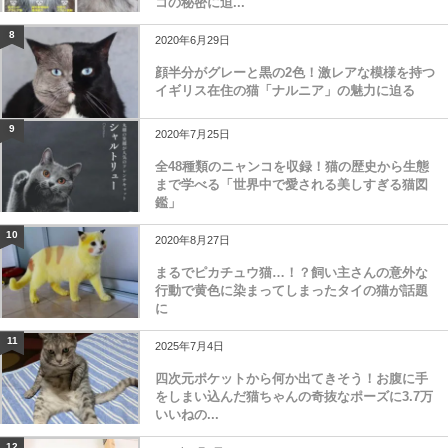
コの秘密に迫...
8
2020年6月29日
顔半分がグレーと黒の2色！激レアな模様を持つ
イギリス在住の猫「ナルニア」の魅力に迫る
9
2020年7月25日
全48種類のニャンコを収録！猫の歴史から生態
まで学べる「世界中で愛される美しすぎる猫図
鑑」
10
2020年8月27日
まるでピカチュウ猫…！？飼い主さんの意外な
行動で黄色に染まってしまったタイの猫が話題
に
11
2025年7月4日
四次元ポケットから何か出てきそう！お腹に手
をしまい込んだ猫ちゃんの奇抜なポーズに3.7万
いいねの...
12