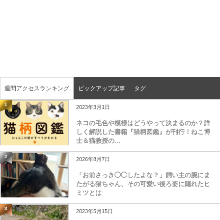
週間アクセスランキング
ピックアップ記事
タグ
1
2023年3月1日
ネコの毛色や模様はどうやって決まるのか？詳
しく解説した書籍『猫柄図鑑』が刊行！ねこ博
士＆猫教授の...
2
2026年8月7日
「お前さっき◯◯したよな？」飼い主の腕にま
たがる猫ちゃん、その可愛い後ろ姿に隠れたヒ
ミツとは
3
2023年5月15日