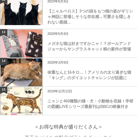
2023年6月3日
【ニャルベロス】3つの頭をもつ猫の姿がギリシ
ャ神話に登場しそうな存在感→可愛さを隠しき
れない黒猫...
13
2020年5月4日
メガネな猫は好きですかニャ！？ポールアンド
ジョーからサングラスキャット柄の新作が登場
14
2020年3月9日
体重なんと16キロ…！アメリカの太り過ぎな猫
「キング」のダイエットチャレンジが話題に
15
2019年12月12日
ニャンと460種類の猫・犬・小動物を収録！学研
の図鑑LIVEシリーズ最新刊はBBCの映像付き
＜お得な特典が盛りだくさん＞