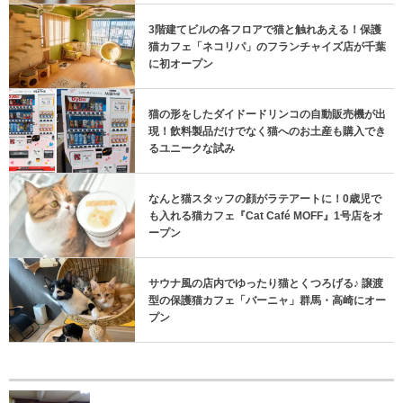
3階建てビルの各フロアで猫と触れあえる！保護
猫カフェ「ネコリパ」のフランチャイズ店が千葉
に初オープン
猫の形をしたダイドードリンコの自動販売機が出
現！飲料製品だけでなく猫へのお土産も購入でき
るユニークな試み
なんと猫スタッフの顔がラテアートに！0歳児で
も入れる猫カフェ『Cat Café MOFF』1号店をオ
ープン
サウナ風の店内でゆったり猫とくつろげる♪ 譲渡
型の保護猫カフェ「バーニャ」群馬・高崎にオー
プン