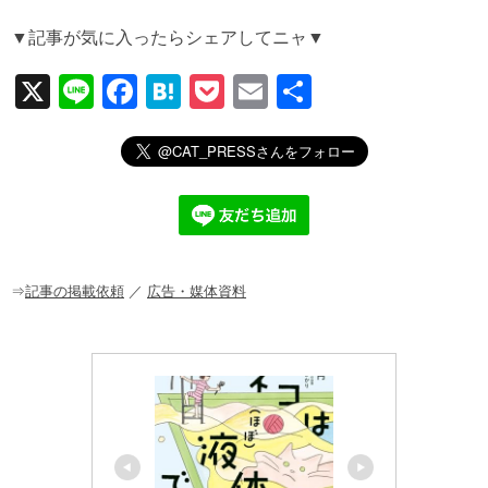
▼記事が気に入ったらシェアしてニャ▼
X
Li
F
H
P
E
共
n
a
at
o
m
有
e
c
e
ck
ail
e
n
et
b
a
o
o
⇒
記事の掲載依頼
／
広告・媒体資料
k