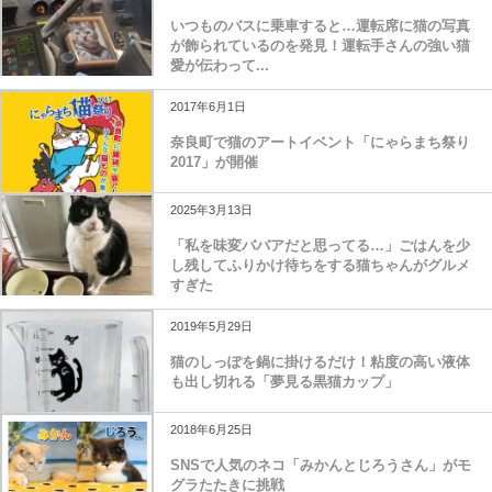
いつものバスに乗車すると…運転席に猫の写真
が飾られているのを発見！運転手さんの強い猫
愛が伝わって...
2017年6月1日
奈良町で猫のアートイベント「にゃらまち祭り
2017」が開催
2025年3月13日
「私を味変ババアだと思ってる…」ごはんを少
し残してふりかけ待ちをする猫ちゃんがグルメ
すぎた
2019年5月29日
猫のしっぽを鍋に掛けるだけ！粘度の高い液体
も出し切れる「夢見る黒猫カップ」
2018年6月25日
SNSで人気のネコ「みかんとじろうさん」がモ
グラたたきに挑戦