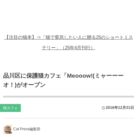
猫の商品レビュー
猫の豆知識・雑学
猫の調査データ
【注目の猫本】⇒「猫で窒息したい人に贈る25のショートミス
猫の譲渡会
テリー」（25年4月刊行）
猫の社会問題
猫のゲーム・アプリ
品川区に保護猫カフェ「Meooow!(ミャーーー
オ！)がオープン
猫のフリー写真素材
2016年12月31日
猫カフェ
Cat Press編集部