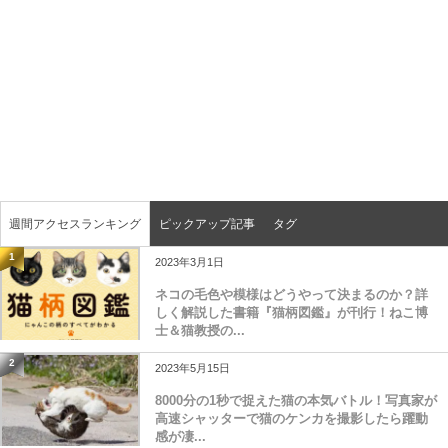
週間アクセスランキング
ピックアップ記事
タグ
1
2023年3月1日
ネコの毛色や模様はどうやって決まるのか？詳
しく解説した書籍『猫柄図鑑』が刊行！ねこ博
士＆猫教授の...
2
2023年5月15日
8000分の1秒で捉えた猫の本気バトル！写真家が
高速シャッターで猫のケンカを撮影したら躍動
感が凄...