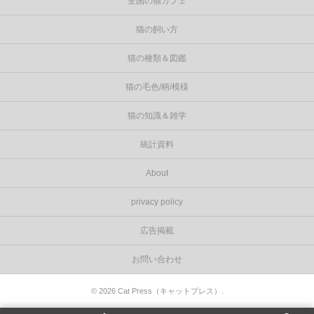
全国の猫カフェ
猫の飼い方
猫の種類＆図鑑
猫の毛色/柄/模様
猫の知識＆雑学
統計資料
About
privacy policy
広告掲載
お問い合わせ
©
2026
Cat Press（キャットプレス）
.