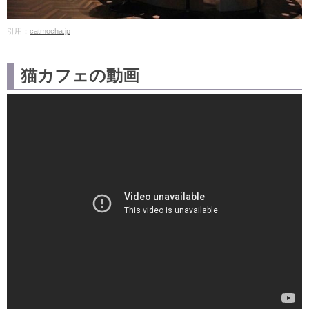
引用：
catmocha.jp
猫カフェの動画