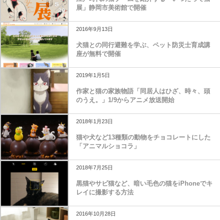
展」静岡市美術館で開催
2016年9月13日
犬猫との同行避難を学ぶ、ペット防災士育成講
座が無料で開催
2019年1月5日
作家と猫の家族物語「同居人はひざ、時々、頭
のうえ。」1/9からアニメ放送開始
2018年1月23日
猫や犬など13種類の動物をチョコレートにした
「アニマルショコラ」
2018年7月25日
黒猫やサビ猫など、暗い毛色の猫をiPhoneでキ
レイに撮影する方法
2016年10月28日