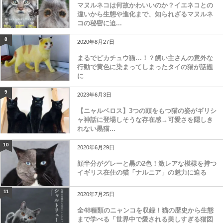
マヌルネコは何故かわいいのか？イエネコとの
違いから生態や進化まで、知られざるマヌルネ
コの秘密に迫...
8
2020年8月27日
まるでピカチュウ猫…！？飼い主さんの意外な
行動で黄色に染まってしまったタイの猫が話題
に
9
2023年6月3日
【ニャルベロス】3つの頭をもつ猫の姿がギリシ
ャ神話に登場しそうな存在感→可愛さを隠しき
れない黒猫...
10
2020年6月29日
顔半分がグレーと黒の2色！激レアな模様を持つ
イギリス在住の猫「ナルニア」の魅力に迫る
11
2020年7月25日
全48種類のニャンコを収録！猫の歴史から生態
まで学べる「世界中で愛される美しすぎる猫図