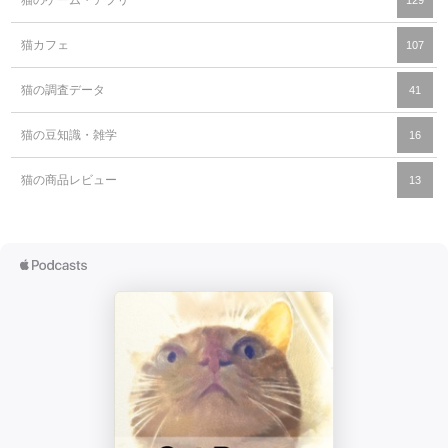
猫のゲーム・アプリ
129
猫カフェ
107
猫の調査データ
41
猫の豆知識・雑学
16
猫の商品レビュー
13