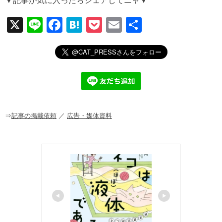
▼記事が気に入ったらシェアしてニャ▼
X
Li
F
H
P
E
共
n
a
at
o
m
有
e
c
e
ck
ail
e
n
et
b
a
o
o
⇒
記事の掲載依頼
／
広告・媒体資料
k