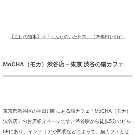
猫の商品レビュー
猫の豆知識・雑学
猫の調査データ
【注目の猫本】⇒「もんたのいた日常」（25年6月刊行）
猫の譲渡会
猫の社会問題
MoCHA（モカ）渋谷店 – 東京 渋谷の猫カフェ
猫のゲーム・アプリ
猫のフリー写真素材
東京都渋谷区の宇田川町にある猫カフェ「MoCHA（モカ）
渋谷店」のお店紹介ページです。渋谷駅から徒歩5分のビル
8Fにあり、インテリアや照明などによって、猫カフェとは