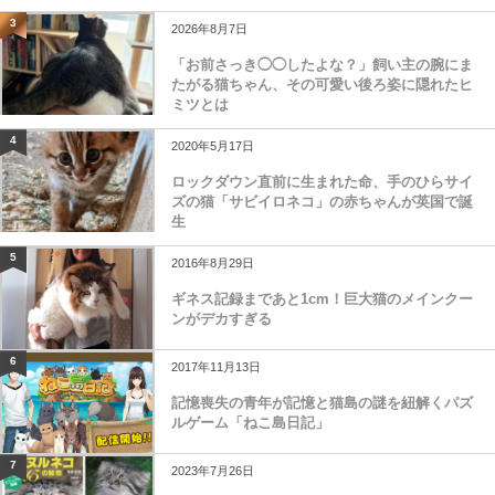
3
2026年8月7日
「お前さっき◯◯したよな？」飼い主の腕にま
たがる猫ちゃん、その可愛い後ろ姿に隠れたヒ
ミツとは
4
2020年5月17日
ロックダウン直前に生まれた命、手のひらサイ
ズの猫「サビイロネコ」の赤ちゃんが英国で誕
生
5
2016年8月29日
ギネス記録まであと1cm！巨大猫のメインクー
ンがデカすぎる
6
2017年11月13日
記憶喪失の青年が記憶と猫島の謎を紐解くパズ
ルゲーム「ねこ島日記」
7
2023年7月26日