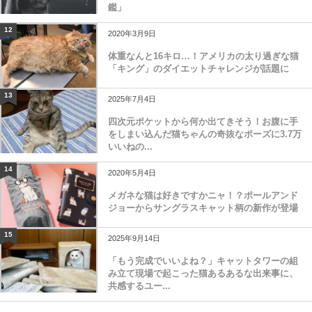
鑑」
12
2020年3月9日
体重なんと16キロ…！アメリカの太り過ぎな猫
「キング」のダイエットチャレンジが話題に
13
2025年7月4日
四次元ポケットから何か出てきそう！お腹に手
をしまい込んだ猫ちゃんの奇抜なポーズに3.7万
いいねの...
14
2020年5月4日
メガネな猫は好きですかニャ！？ポールアンド
ジョーからサングラスキャット柄の新作が登場
15
2025年9月14日
「もう完成でいいよね？」キャットタワーの組
み立て現場で起こった猫あるあるな出来事に、
共感するユー...