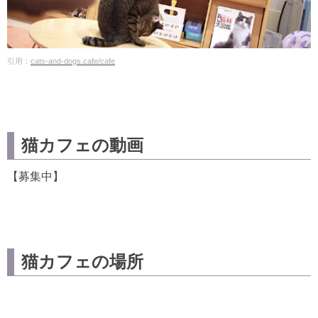
引用：
cats-and-dogs.cafe/cafe
猫カフェの動画
【募集中】
猫カフェの場所