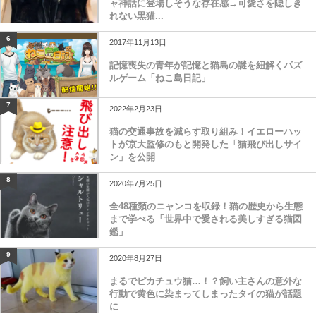
ャ神話に登場しそうな存在感→可愛さを隠しき
れない黒猫...
6
2017年11月13日
記憶喪失の青年が記憶と猫島の謎を紐解くパズ
ルゲーム「ねこ島日記」
7
2022年2月23日
猫の交通事故を減らす取り組み！イエローハッ
トが京大監修のもと開発した「猫飛び出しサイ
ン」を公開
8
2020年7月25日
全48種類のニャンコを収録！猫の歴史から生態
まで学べる「世界中で愛される美しすぎる猫図
鑑」
9
2020年8月27日
まるでピカチュウ猫…！？飼い主さんの意外な
行動で黄色に染まってしまったタイの猫が話題
に