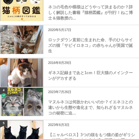
ネコの毛色や模様はどうやって決まるのか？詳
しく解説した書籍『猫柄図鑑』が刊行！ねこ博
士＆猫教授の...
2
2020年5月17日
ロックダウン直前に生まれた命、手のひらサイ
ズの猫「サビイロネコ」の赤ちゃんが英国で誕
生
3
2016年8月29日
ギネス記録まであと1cm！巨大猫のメインクー
ンがデカすぎる
4
2023年7月26日
マヌルネコは何故かわいいのか？イエネコとの
違いから生態や進化まで、知られざるマヌルネ
コの秘密に迫...
5
2023年6月3日
【ニャルベロス】3つの頭をもつ猫の姿がギリシ