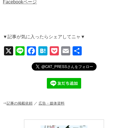
Facebookページ
▼記事が気に入ったらシェアしてニャ▼
X
Li
F
H
P
E
共
n
a
at
o
m
有
e
c
e
ck
ail
e
n
et
b
a
o
o
⇒
記事の掲載依頼
／
広告・媒体資料
k