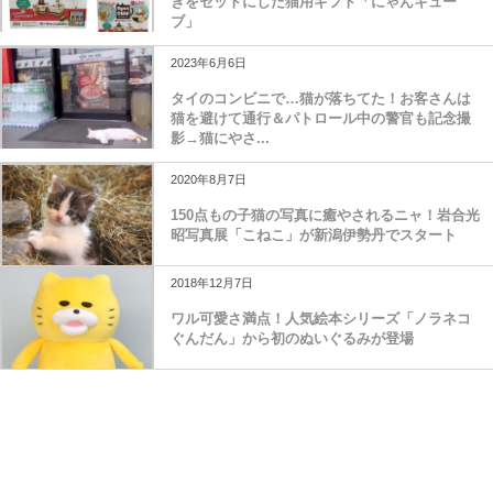
ぎをセットにした猫用ギフト「にゃんキュー
ブ」
2023年6月6日
タイのコンビニで…猫が落ちてた！お客さんは
猫を避けて通行＆パトロール中の警官も記念撮
影→猫にやさ...
2020年8月7日
150点もの子猫の写真に癒やされるニャ！岩合光
昭写真展「こねこ」が新潟伊勢丹でスタート
2018年12月7日
ワル可愛さ満点！人気絵本シリーズ「ノラネコ
ぐんだん」から初のぬいぐるみが登場