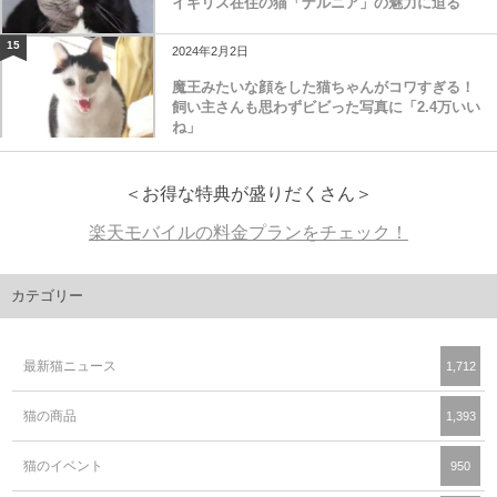
イギリス在住の猫「ナルニア」の魅力に迫る
15
2024年2月2日
魔王みたいな顔をした猫ちゃんがコワすぎる！
飼い主さんも思わずビビった写真に「2.4万いい
ね」
＜お得な特典が盛りだくさん＞
楽天モバイルの料金プランをチェック！
カテゴリー
最新猫ニュース
1,712
猫の商品
1,393
猫のイベント
950