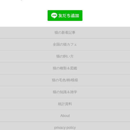
猫の新着記事
全国の猫カフェ
猫の飼い方
猫の種類＆図鑑
猫の毛色/柄/模様
猫の知識＆雑学
統計資料
About
privacy policy