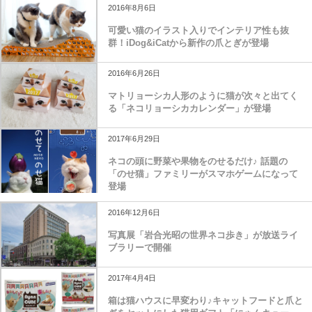
2016年8月6日
可愛い猫のイラスト入りでインテリア性も抜
群！iDog&iCatから新作の爪とぎが登場
2016年6月26日
マトリョーシカ人形のように猫が次々と出てく
る「ネコリョーシカカレンダー」が登場
2017年6月29日
ネコの頭に野菜や果物をのせるだけ♪ 話題の
「のせ猫」ファミリーがスマホゲームになって
登場
2016年12月6日
写真展「岩合光昭の世界ネコ歩き」が放送ライ
ブラリーで開催
2017年4月4日
箱は猫ハウスに早変わり♪キャットフードと爪と