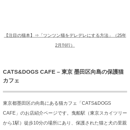
猫の商品レビュー
猫の豆知識・雑学
猫の調査データ
【注目の猫本】⇒「ツンツン猫をデレデレにする方法」（25年
猫の譲渡会
2月刊行）
猫の社会問題
猫のゲーム・アプリ
CATS&DOGS CAFE – 東京 墨田区向島の保護猫
カフェ
猫のフリー写真素材
東京都墨田区の向島にある猫カフェ「CATS&DOGS
CAFE」のお店紹介ページです。曳船駅（東京スカイツリー
から1駅）徒歩10分の場所にあり、保護された猫と犬の里親