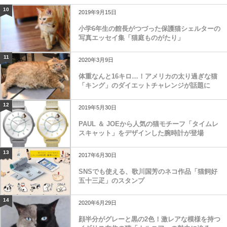
10
2019年9月15日
小学6年生の館長がつづった保護猫シェルターの
写真エッセイ集「猫庭ものがたり」
11
2020年3月9日
体重なんと16キロ…！アメリカの太り過ぎな猫
「キング」のダイエットチャレンジが話題に
12
2019年5月30日
PAUL ＆ JOEから人気の猫モチーフ「タイムレ
スキャット」をデザインした腕時計が登場
13
2017年6月30日
SNSでも使える、歌川国芳のネコ作品「猫飼好
五十三疋」のスタンプ
14
2020年6月29日
顔半分がグレーと黒の2色！激レアな模様を持つ