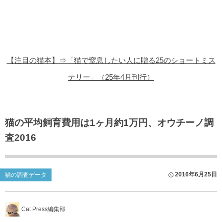
猫の商品レビュー
猫の豆知識・雑学
猫の調査データ
【注目の猫本】⇒「猫で窒息したい人に贈る25のショートミス
猫の譲渡会
テリー」（25年4月刊行）
猫の社会問題
猫のゲーム・アプリ
猫の平均飼育費用は1ヶ月約1万円、オウチーノ調
査2016
猫のフリー写真素材
2016年6月25日
猫の調査データ
Cat Press編集部