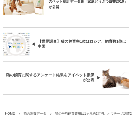
のペット統計データ集「家庭どうぶつ白書2019」
が公開
【世界調査】猫の飼育率1位はロシア、飼育数1位は
中国
猫の飼育に関するアンケート結果をアイペット損保
が公表
HOME
猫の調査データ
猫の平均飼育費用は1ヶ月約1万円、オウチーノ調査20