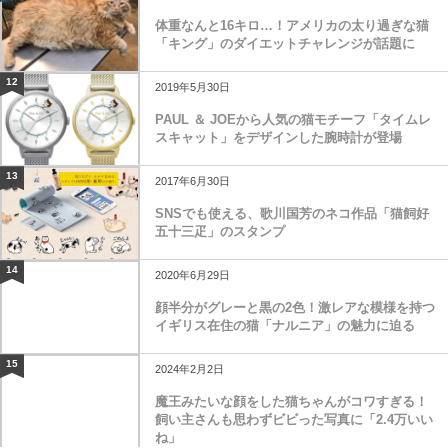
体重なんと16キロ…！アメリカの太り過ぎな猫
「キング」のダイエットチャレンジが話題に
12
2019年5月30日
PAUL ＆ JOEから人気の猫モチーフ「タイムレ
スキャット」をデザインした腕時計が登場
13
2017年6月30日
SNSでも使える、歌川国芳のネコ作品「猫飼好
五十三疋」のスタンプ
14
2020年6月29日
顔半分がグレーと黒の2色！激レアな模様を持つ
イギリス在住の猫「ナルニア」の魅力に迫る
15
2024年2月2日
魔王みたいな顔をした猫ちゃんがコワすぎる！
飼い主さんも思わずビビった写真に「2.4万いい
ね」