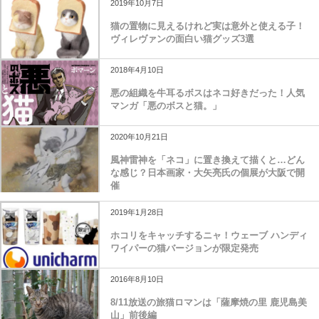
2019年10月7日
猫の置物に見えるけれど実は意外と使える子！
ヴィレヴァンの面白い猫グッズ3選
2018年4月10日
悪の組織を牛耳るボスはネコ好きだった！人気
マンガ「悪のボスと猫。」
2020年10月21日
風神雷神を「ネコ」に置き換えて描くと…どん
な感じ？日本画家・大矢亮氏の個展が大阪で開
催
2019年1月28日
ホコリをキャッチするニャ！ウェーブ ハンディ
ワイパーの猫バージョンが限定発売
2016年8月10日
8/11放送の旅猫ロマンは「薩摩焼の里 鹿児島美
山」前後編