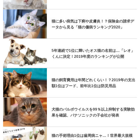
猫に多い病気は下痢や皮膚炎！？保険金の請求デ
ータから見る「猫の傷病ランキング2020」
5年連続で1位に輝いたオス猫の名前は…「レオ」
くんに決定！2019年度のランキングが公開
猫の飼育費用は年間どれくらい！？2019年の支出
額1位はフード、前年比1位は防災用品
犬猫のパルボウイルスを99％以上抑制する実験効
果を確認、パナソニックの子会社が発表
猫の手術理由1位は歯周病ニャ…！世界最大規模