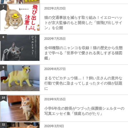
7
2022年2月23日
猫の交通事故を減らす取り組み！イエローハッ
トが京大監修のもと開発した「猫飛び出しサイ
ン」を公開
8
2020年7月25日
全48種類のニャンコを収録！猫の歴史から生態
まで学べる「世界中で愛される美しすぎる猫図
鑑」
9
2020年8月27日
まるでピカチュウ猫…！？飼い主さんの意外な
行動で黄色に染まってしまったタイの猫が話題
に
10
2019年9月15日
小学6年生の館長がつづった保護猫シェルターの
写真エッセイ集「猫庭ものがたり」
11
2020年3月9日