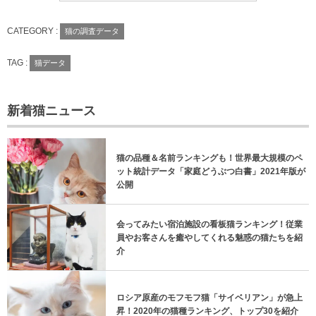
CATEGORY :
猫の調査データ
TAG :
猫データ
新着猫ニュース
猫の品種＆名前ランキングも！世界最大規模のペ
ット統計データ「家庭どうぶつ白書」2021年版が
公開
会ってみたい宿泊施設の看板猫ランキング！従業
員やお客さんを癒やしてくれる魅惑の猫たちを紹
介
ロシア原産のモフモフ猫「サイベリアン」が急上
昇！2020年の猫種ランキング、トップ30を紹介