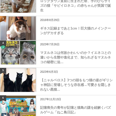
ロックダウン直前に生まれた命、手のひらサイ
ズの猫「サビイロネコ」の赤ちゃんが英国で誕
生
3
2016年8月29日
ギネス記録まであと1cm！巨大猫のメインクー
ンがデカすぎる
4
2023年7月26日
マヌルネコは何故かわいいのか？イエネコとの
違いから生態や進化まで、知られざるマヌルネ
コの秘密に迫...
5
2023年6月3日
【ニャルベロス】3つの頭をもつ猫の姿がギリシ
ャ神話に登場しそうな存在感→可愛さを隠しき
れない黒猫...
6
2017年11月13日
記憶喪失の青年が記憶と猫島の謎を紐解くパズ
ルゲーム「ねこ島日記」