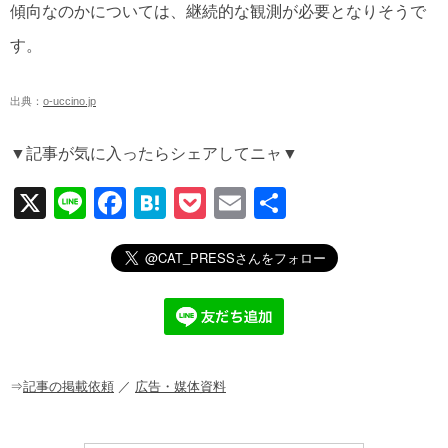
傾向なのかについては、継続的な観測が必要となりそうで
す。
出典：
o-uccino.jp
▼記事が気に入ったらシェアしてニャ▼
X
Li
F
H
P
E
共
n
a
at
o
m
有
e
c
e
ck
ail
e
n
et
b
a
o
o
⇒
記事の掲載依頼
／
広告・媒体資料
k