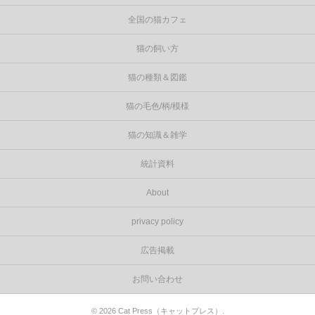
全国の猫カフェ
猫の飼い方
猫の種類＆図鑑
猫の毛色/柄/模様
猫の知識＆雑学
統計資料
About
privacy policy
広告掲載
お問い合わせ
©
2026
Cat Press（キャットプレス）
.