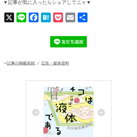
▼記事が気に入ったらシェアしてニャ▼
X
Li
F
H
P
E
共
n
a
at
o
m
有
e
c
e
ck
ail
e
n
et
b
a
o
o
⇒
記事の掲載依頼
／
広告・媒体資料
k