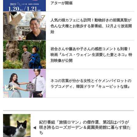
マイカーに乗ったままネコの映画を観賞できる！
沖縄・南城市で猫をテーマにしたドライブインシ
アターが開催
人気の猫カフェにも訪問！動物好きの前園真聖が
色んな犬種とお散歩する新番組、12月より放送開
始
岩合さんや藤あや子さんの感想コメントも到着！
映画『ルイス・ウェイン 生涯愛した妻とネコ』特
別映像が公開
ネコの言葉が分かる女性とイケメンパイロットの
ラブコメディ、韓国ドラマ『キューピットな猫』
紀行番組「旅猫ロマン」の傑作選、第2話はバラが