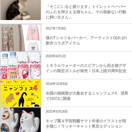
2024年2月18日
「そこにいると困ります」トイレットペーパー
のふたを押さえる猫ちゃん、その容赦ない行動
に飼い主さん...
2017年7月9日
猫のTシャツ＆パーカー、アーティストD[di:]の
新作コラボアイテム
2020年6月1日
ミネラルウォーターのエビアンから招き猫デザ
インの限定ボトルが発売！日本上陸35周年記念
2016年10月6日
全国の猫雑貨が大集合するニャンフェス4、浅草
で10/23に開催
2021年5月18日
キャプ翼＆宇宙戦艦ヤマト作者のイラストが招