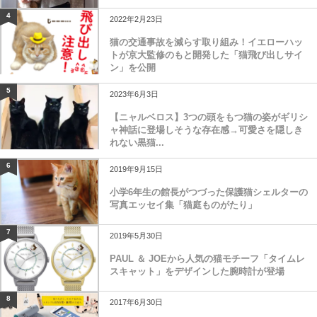
ンがデカすぎる
4
2022年2月23日
猫の交通事故を減らす取り組み！イエローハッ
トが京大監修のもと開発した「猫飛び出しサイ
ン」を公開
5
2023年6月3日
【ニャルベロス】3つの頭をもつ猫の姿がギリシ
ャ神話に登場しそうな存在感→可愛さを隠しき
れない黒猫...
6
2019年9月15日
小学6年生の館長がつづった保護猫シェルターの
写真エッセイ集「猫庭ものがたり」
7
2019年5月30日
PAUL ＆ JOEから人気の猫モチーフ「タイムレ
スキャット」をデザインした腕時計が登場