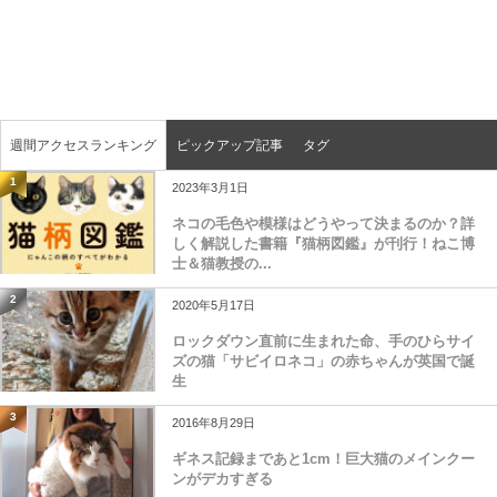
週間アクセスランキング
ピックアップ記事
タグ
1
2023年3月1日
ネコの毛色や模様はどうやって決まるのか？詳
しく解説した書籍『猫柄図鑑』が刊行！ねこ博
士＆猫教授の...
2
2020年5月17日
ロックダウン直前に生まれた命、手のひらサイ
ズの猫「サビイロネコ」の赤ちゃんが英国で誕
生
3
2016年8月29日
ギネス記録まであと1cm！巨大猫のメインクー