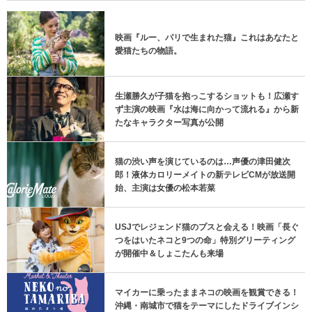
新着猫ニュース
映画『ルー、パリで生まれた猫』これはあなたと
愛猫たちの物語。
生瀬勝久が子猫を抱っこするショットも！広瀬す
ず主演の映画『水は海に向かって流れる』から新
たなキャラクター写真が公開
猫の渋い声を演じているのは…声優の津田健次
郎！液体カロリーメイトの新テレビCMが放送開
始、主演は女優の松本若菜
USJでレジェンド猫のプスと会える！映画「長ぐ
つをはいたネコと9つの命」特別グリーティング
が開催中＆しょこたんも来場