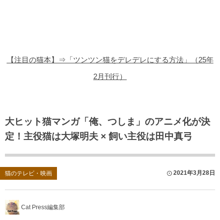
猫の商品レビュー
猫の豆知識・雑学
猫の調査データ
【注目の猫本】⇒「ツンツン猫をデレデレにする方法」（25年
猫の譲渡会
2月刊行）
猫の社会問題
猫のゲーム・アプリ
大ヒット猫マンガ「俺、つしま」のアニメ化が決
定！主役猫は大塚明夫 × 飼い主役は田中真弓
猫のフリー写真素材
2021年3月28日
猫のテレビ・映画
Cat Press編集部