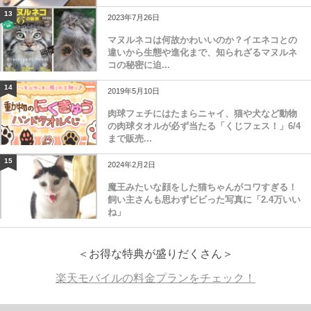
「キング」のダイエットチャレンジが話題に
13
2023年7月26日
マヌルネコは何故かわいいのか？イエネコとの
違いから生態や進化まで、知られざるマヌルネ
コの秘密に迫...
14
2019年5月10日
肉球フェチにはたまらニャイ、猫や犬など動物
の肉球タオルが必ず当たる「くじフェス！」6/4
まで販売...
15
2024年2月2日
魔王みたいな顔をした猫ちゃんがコワすぎる！
飼い主さんも思わずビビった写真に「2.4万いい
ね」
＜お得な特典が盛りだくさん＞
楽天モバイルの料金プランをチェック！
メニュー
前へ
ホーム
先頭へ
次へ
検索