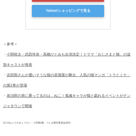
Yahoo!ショッピングで見る
＜参考＞
・
小関裕太・武田玲奈・高橋ひとみも出演決定！ドラマ「おじさまと猫」の追
加キャストが発表
・
吉田類さんが通いそうな猫の居酒屋が舞台、人気の猫マンガ「トラとミケ」
の第2巻が登場
・
炭治郎の肩に乗ってるのは…ねこ！鬼滅キャラが猫と戯れるイベントがナン
ジャタウンで開催
(C) ©おぷうのきょうだい・小学館/俺、つしま製作委員会2021