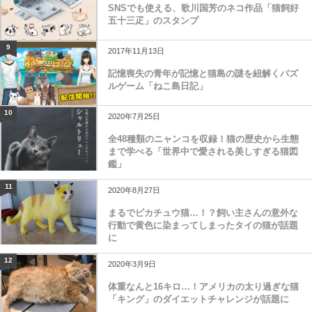
8
2017年6月30日
SNSでも使える、歌川国芳のネコ作品「猫飼好
五十三疋」のスタンプ
9
2017年11月13日
記憶喪失の青年が記憶と猫島の謎を紐解くパズ
ルゲーム「ねこ島日記」
10
2020年7月25日
全48種類のニャンコを収録！猫の歴史から生態
まで学べる「世界中で愛される美しすぎる猫図
鑑」
11
2020年8月27日
まるでピカチュウ猫…！？飼い主さんの意外な
行動で黄色に染まってしまったタイの猫が話題
に
12
2020年3月9日
体重なんと16キロ…！アメリカの太り過ぎな猫