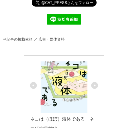
e
c
e
ck
ail
e
n
et
b
a
o
o
⇒
記事の掲載依頼
／
広告・媒体資料
k
ネコは（ほぼ）液体である　ネ