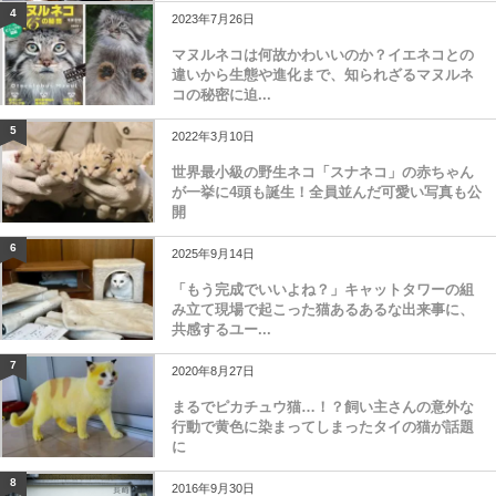
4
2023年7月26日
マヌルネコは何故かわいいのか？イエネコとの
違いから生態や進化まで、知られざるマヌルネ
コの秘密に迫...
5
2022年3月10日
世界最小級の野生ネコ「スナネコ」の赤ちゃん
が一挙に4頭も誕生！全員並んだ可愛い写真も公
開
6
2025年9月14日
「もう完成でいいよね？」キャットタワーの組
み立て現場で起こった猫あるあるな出来事に、
共感するユー...
7
2020年8月27日
まるでピカチュウ猫…！？飼い主さんの意外な
行動で黄色に染まってしまったタイの猫が話題
に
8
2016年9月30日