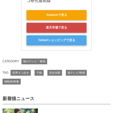
コ研究最前線
Amazonで見る
楽天市場で見る
Yahoo!ショッピングで見る
CATEGORY :
猫のテレビ・映画
TAG :
世界ネコ歩き
子猫
岩合光昭
猫テレビ/映画
猫動画/映像
新着猫ニュース