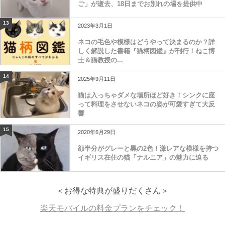
ご」が逝去、18日までお別れの場を提供中
13
2023年3月1日
ネコの毛色や模様はどうやって決まるのか？詳
しく解説した書籍『猫柄図鑑』が刊行！ねこ博
士＆猫教授の...
14
2025年9月11日
猫は入っちゃダメな場所ほど好き！シンクに座
って料理をさせないネコの姿が可愛すぎて大反
響
15
2020年6月29日
顔半分がグレーと黒の2色！激レアな模様を持つ
イギリス在住の猫「ナルニア」の魅力に迫る
＜お得な特典が盛りだくさん＞
楽天モバイルの料金プランをチェック！