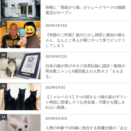
長崎に「尾曲がり猫」がトレードマークの猫雑
貨店がオープン
9
2024年4月13日
【奇跡のご対面】細川たかし師匠に激似の猫ち
ゃん、なんとご本人が家にやって来てビックリ
してしまう
10
2021年9月12日
日本の猫が再びギネス世界記録に認定！動画の
再生数ニャンと6億回超えの人気ネコ「もちま
る」
11
2023年6月3日
【ニャルベロス】3つの頭をもつ猫の姿がギリシ
ャ神話に登場しそうな存在感→可愛さを隠しき
れない黒猫...
12
2019年8月15日
人間の年齢で100歳に相当する美魔女猫の「あな