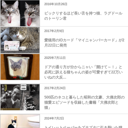
2016年10月26日
ビックリするほど長い舌を持つ猫、ラグドール
のトーリン君
2017年2月9日
愛猫用のIDカード「マイニャンバーカード」が2
月22日に発売
2025年7月11日
ドアの通り方が分からニャい「開けて～！」と
必死に訴える猫ちゃんの姿が可愛すぎて22万い
いねの大反...
2017年2月24日
500匹のネコと暮らした昭和の文豪、大佛次郎の
猫愛エピソードを収録した書籍「大佛次郎と
猫」
2024年7月2日
トイレットペーパーをズタズタに引き裂いた猫