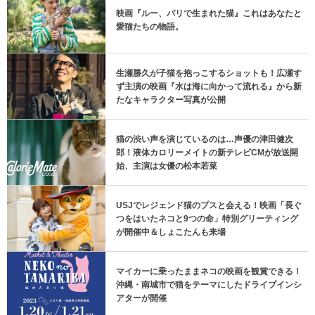
映画『ルー、パリで生まれた猫』これはあなたと
愛猫たちの物語。
生瀬勝久が子猫を抱っこするショットも！広瀬す
ず主演の映画『水は海に向かって流れる』から新
たなキャラクター写真が公開
猫の渋い声を演じているのは…声優の津田健次
郎！液体カロリーメイトの新テレビCMが放送開
始、主演は女優の松本若菜
USJでレジェンド猫のプスと会える！映画「長ぐ
つをはいたネコと9つの命」特別グリーティング
が開催中＆しょこたんも来場
マイカーに乗ったままネコの映画を観賞できる！
沖縄・南城市で猫をテーマにしたドライブインシ
アターが開催