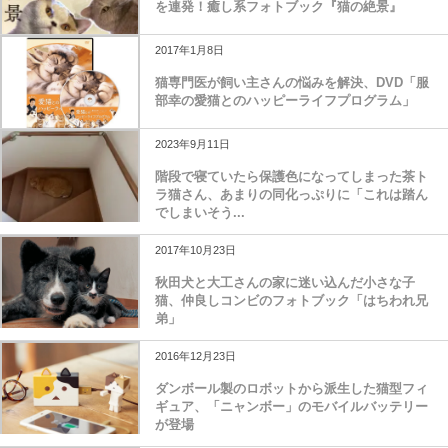
を連発！癒し系フォトブック『猫の絶景』
2017年1月8日
猫専門医が飼い主さんの悩みを解決、DVD「服
部幸の愛猫とのハッピーライフプログラム」
2023年9月11日
階段で寝ていたら保護色になってしまった茶ト
ラ猫さん、あまりの同化っぷりに「これは踏ん
でしまいそう...
2017年10月23日
秋田犬と大工さんの家に迷い込んだ小さな子
猫、仲良しコンビのフォトブック「はちわれ兄
弟」
2016年12月23日
ダンボール製のロボットから派生した猫型フィ
ギュア、「ニャンボー」のモバイルバッテリー
が登場