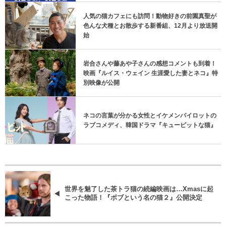
人気の猫カフェにも訪問！動物好きの前園真聖が
色んな犬種とお散歩する新番組、12月より放送開
始
岩合さんや藤あや子さんの感想コメントも到着！
映画『ルイス・ウェイン 生涯愛した妻とネコ』特
別映像が公開
ネコの言葉が分かる女性とイケメンパイロットの
ラブコメディ、韓国ドラマ『キューピットな猫』
世界を魅了した茶トラ猫の続編映画は…Xmasに起
こった物語！『ボブという名の猫２』公開決定