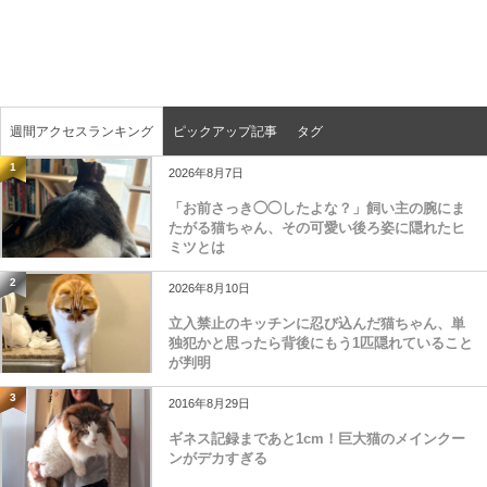
週間アクセスランキング
ピックアップ記事
タグ
1
2026年8月7日
「お前さっき◯◯したよな？」飼い主の腕にま
たがる猫ちゃん、その可愛い後ろ姿に隠れたヒ
ミツとは
2
2026年8月10日
立入禁止のキッチンに忍び込んだ猫ちゃん、単
独犯かと思ったら背後にもう1匹隠れていること
が判明
3
2016年8月29日
ギネス記録まであと1cm！巨大猫のメインクー
ンがデカすぎる