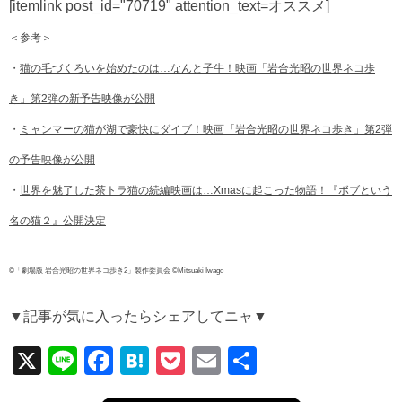
[itemlink post_id="70719" attention_text=オススメ]
＜参考＞
・
猫の毛づくろいを始めたのは…なんと子牛！映画「岩合光昭の世界ネコ歩
き」第2弾の新予告映像が公開
・
ミャンマーの猫が湖で豪快にダイブ！映画「岩合光昭の世界ネコ歩き」第2弾
の予告映像が公開
・
世界を魅了した茶トラ猫の続編映画は…Xmasに起こった物語！『ボブという
名の猫２』公開決定
©「劇場版 岩合光昭の世界ネコ歩き2」製作委員会 ©Mitsuaki Iwago
▼記事が気に入ったらシェアしてニャ▼
X
Li
F
H
P
E
共
n
a
at
o
m
有