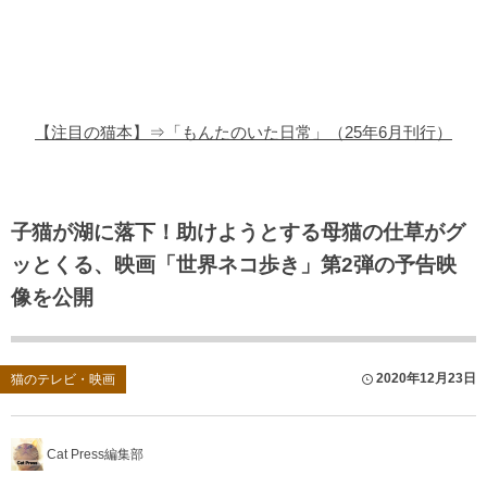
猫の商品レビュー
猫の豆知識・雑学
猫の調査データ
【注目の猫本】⇒「もんたのいた日常」（25年6月刊行）
猫の譲渡会
猫の社会問題
子猫が湖に落下！助けようとする母猫の仕草がグ
ッとくる、映画「世界ネコ歩き」第2弾の予告映
猫のゲーム・アプリ
像を公開
猫のフリー写真素材
2020年12月23日
猫のテレビ・映画
Cat Press編集部