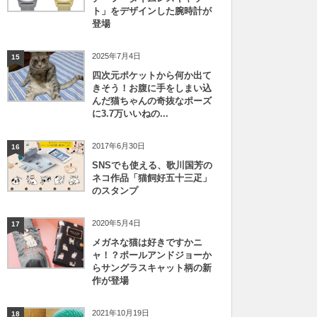
ト」をデザインした腕時計が
登場
2025年7月4日
15
四次元ポケットから何か出て
きそう！お腹に手をしまい込
んだ猫ちゃんの奇抜なポーズ
に3.7万いいねの...
2017年6月30日
16
SNSでも使える、歌川国芳の
ネコ作品「猫飼好五十三疋」
のスタンプ
2020年5月4日
17
メガネな猫は好きですかニ
ャ！？ポールアンドジョーか
らサングラスキャット柄の新
作が登場
2021年10月19日
18