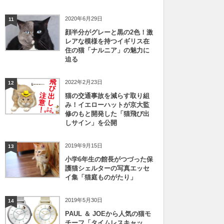
2020年6月29日
11
顔半分がグレーと黒の2色！激
レアな模様を持つイギリス在
住の猫「ナルニア」の魅力に
迫る
2022年2月23日
12
猫の交通事故を減らす取り組
み！イエローハットが京大監
修のもと開発した「猫飛び出
しサイン」を公開
2019年9月15日
13
小学6年生の館長がつづった保
護猫シェルターの写真エッセ
イ集「猫庭ものがたり」
2019年5月30日
14
PAUL ＆ JOEから人気の猫モ
チーフ「タイムレスキャッ