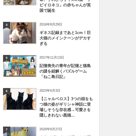
ビイロネコ」の赤ちゃんが英
国で誕生
2016年8月29日
4
ギネス記録まであと1cm！巨
大猫のメインクーンがデカす
ぎる
2017年11月13日
5
記憶喪失の青年が記憶と猫島
の謎を紐解くパズルゲーム
「ねこ島日記」
2023年6月3日
6
【ニャルベロス】3つの頭をも
つ猫の姿がギリシャ神話に登
場しそうな存在感→可愛さを
隠しきれない黒猫...
2020年8月27日
7