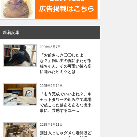
新着記事
2026年8月7日
「お前さっき◯◯したよ
な？」飼い主の腕にまたがる
猫ちゃん、その可愛い後ろ姿
に隠れたヒミツとは
2025年9月14日
「もう完成でいいよね？」キ
ャットタワーの組み立て現場
で起こった猫あるあるな出来
事に、共感するユー...
2025年9月11日
猫は入っちゃダメな場所ほど