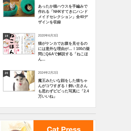
あったか猫ハウスを手編みで
作れる「NHKすてきにハンド
メイドセレクション」全40デ
ザインを収録
2020年6月3日
19
猫がケンカでお腹を見せるの
には意外な理由が…！100の疑
問にQ&Aで解説する「ねこほ
ん...
2024年2月2日
20
魔王みたいな顔をした猫ちゃ
んがコワすぎる！飼い主さん
も思わずビビった写真に「2.4
万いいね」