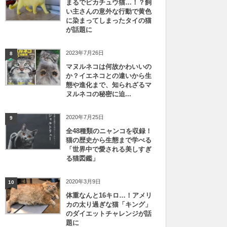
まるでピカチュウ猫…！？飼
い主さんの意外な行動で黄色
に染まってしまったタイの猫
が話題に
2023年7月26日
8
マヌルネコは何故かわいいの
か？イエネコとの違いから生
態や進化まで、知られざるマ
ヌルネコの秘密に迫...
2020年7月25日
9
全48種類のニャンコを収録！
猫の歴史から生態まで学べる
「世界中で愛される美しすぎ
る猫図鑑」
2020年3月9日
10
体重なんと16キロ…！アメリ
カの太り過ぎな猫「キング」
のダイエットチャレンジが話
題に