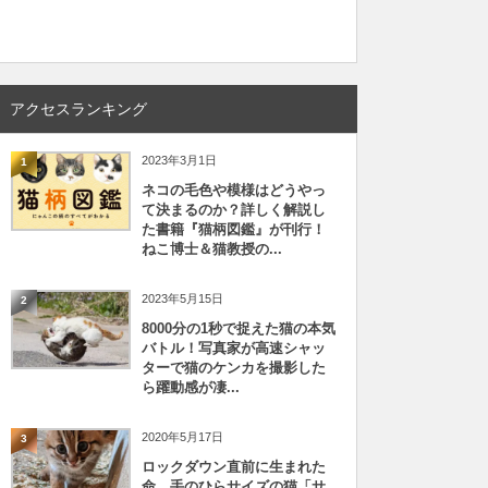
アクセスランキング
2023年3月1日
1
ネコの毛色や模様はどうやっ
て決まるのか？詳しく解説し
た書籍『猫柄図鑑』が刊行！
ねこ博士＆猫教授の...
2023年5月15日
2
8000分の1秒で捉えた猫の本気
バトル！写真家が高速シャッ
ターで猫のケンカを撮影した
ら躍動感が凄...
2020年5月17日
3
ロックダウン直前に生まれた
命、手のひらサイズの猫「サ