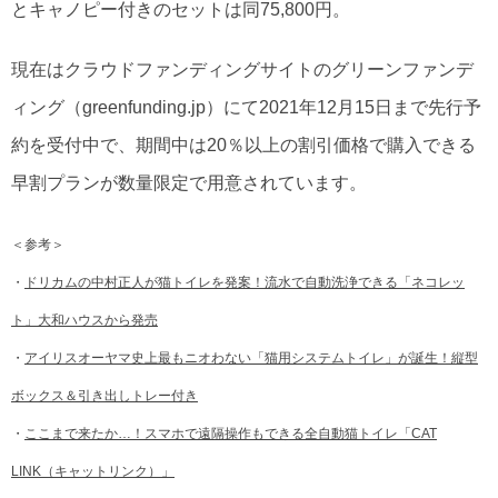
とキャノピー付きのセットは同75,800円。
現在はクラウドファンディングサイトのグリーンファンデ
ィング（greenfunding.jp）にて2021年12月15日まで先行予
約を受付中で、期間中は20％以上の割引価格で購入できる
早割プランが数量限定で用意されています。
＜参考＞
・
ドリカムの中村正人が猫トイレを発案！流水で自動洗浄できる「ネコレッ
ト」大和ハウスから発売
・
アイリスオーヤマ史上最もニオわない「猫用システムトイレ」が誕生！縦型
ボックス＆引き出しトレー付き
・
ここまで来たか…！スマホで遠隔操作もできる全自動猫トイレ「CAT
LINK（キャットリンク）」