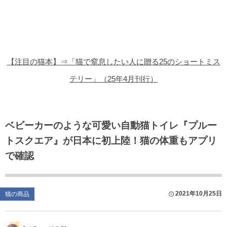
猫の商品レビュー
猫の豆知識・雑学
猫の調査データ
【注目の猫本】⇒「猫で窒息したい人に贈る25のショートミス
猫の譲渡会
テリー」（25年4月刊行）
猫の社会問題
猫のゲーム・アプリ
ベビーカーのような可愛い自動猫トイレ『プルー
トスクエア』が日本に初上陸！猫の体重もアプリ
猫のフリー写真素材
で確認
2021年10月25日
猫の商品