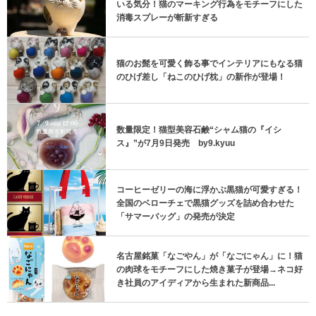
いる気分！猫のマーキング行為をモチーフにした
消毒スプレーが斬新すぎる
猫のお髭を可愛く飾る事でインテリアにもなる猫
のひげ差し「ねこのひげ枕」の新作が登場！
数量限定！猫型美容石鹸“シャム猫の『イシ
ス』”が7月9日発売 by9.kyuu
コーヒーゼリーの海に浮かぶ黒猫が可愛すぎる！
全国のベローチェで黒猫グッズを詰め合わせた
「サマーバッグ」の発売が決定
名古屋銘菓「なごやん」が「なごにゃん」に！猫
の肉球をモチーフにした焼き菓子が登場→ネコ好
き社員のアイディアから生まれた新商品...