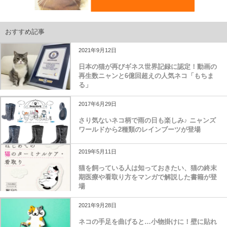
おすすめ記事
2021年9月12日
日本の猫が再びギネス世界記録に認定！動画の
再生数ニャンと6億回超えの人気ネコ「もちま
る」
2017年6月29日
さり気ないネコ柄で雨の日も楽しみ♪ ニャンズ
ワールドから2種類のレインブーツが登場
2019年5月11日
猫を飼っている人は知っておきたい、猫の終末
期医療や看取り方をマンガで解説した書籍が登
場
2021年9月28日
ネコの手足を曲げると…小物掛けに！壁に貼れ