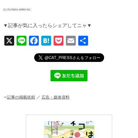
(C) RUTAWA JAPAN INC.
▼記事が気に入ったらシェアしてニャ▼
X
Li
F
H
P
E
共
n
a
at
o
m
有
e
c
e
ck
ail
e
n
et
b
a
o
o
⇒
記事の掲載依頼
／
広告・媒体資料
k