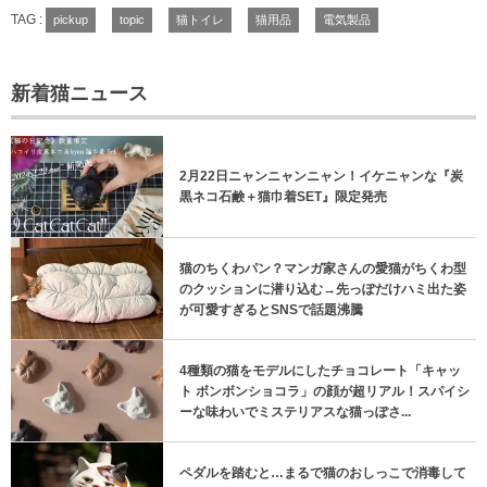
TAG :
pickup
topic
猫トイレ
猫用品
電気製品
新着猫ニュース
2月22日ニャンニャンニャン！イケニャンな『炭
黒ネコ石鹸＋猫巾着SET』限定発売
猫のちくわパン？マンガ家さんの愛猫がちくわ型
のクッションに潜り込む→先っぽだけハミ出た姿
が可愛すぎるとSNSで話題沸騰
4種類の猫をモデルにしたチョコレート「キャッ
ト ボンボンショコラ」の顔が超リアル！スパイシ
ーな味わいでミステリアスな猫っぽさ...
ペダルを踏むと…まるで猫のおしっこで消毒して