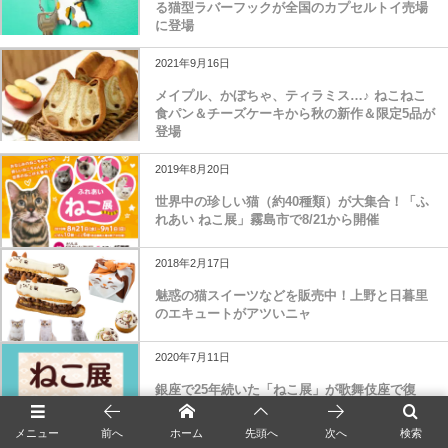
る猫型ラバーフックが全国のカプセルトイ売場
に登場
2021年9月16日
メイプル、かぼちゃ、ティラミス…♪ ねこねこ
食パン＆チーズケーキから秋の新作＆限定5品が
登場
2019年8月20日
世界中の珍しい猫（約40種類）が大集合！「ふ
れあい ねこ展」霧島市で8/21から開催
2018年2月17日
魅惑の猫スイーツなどを販売中！上野と日暮里
のエキュートがアツいニャ
2020年7月11日
銀座で25年続いた「ねこ展」が歌舞伎座で復
活！かぶきにゃんたろうの新商品も発売される
ニャ
メニュー
前へ
ホーム
先頭へ
次へ
検索