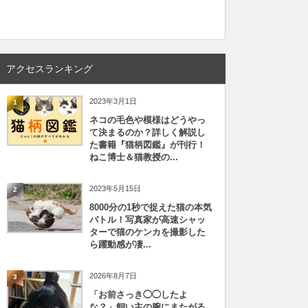
アクセスランキング
2023年3月1日
1
ネコの毛色や模様はどうやっ
て決まるのか？詳しく解説し
た書籍『猫柄図鑑』が刊行！
ねこ博士＆猫教授の...
2023年5月15日
2
8000分の1秒で捉えた猫の本気
バトル！写真家が高速シャッ
ターで猫のケンカを撮影した
ら躍動感が凄...
2026年8月7日
3
「お前さっき◯◯したよ
な？」飼い主の腕にまたがる