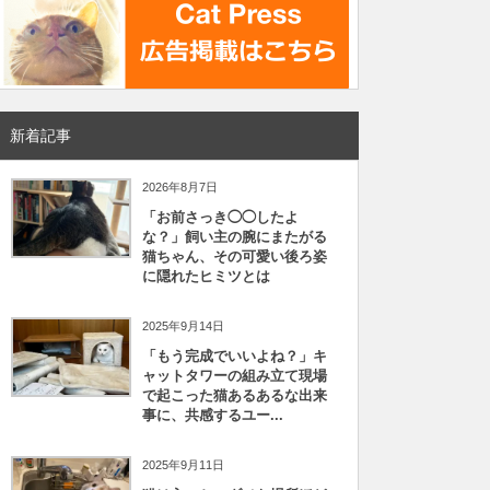
新着記事
2026年8月7日
「お前さっき◯◯したよ
な？」飼い主の腕にまたがる
猫ちゃん、その可愛い後ろ姿
に隠れたヒミツとは
2025年9月14日
「もう完成でいいよね？」キ
ャットタワーの組み立て現場
で起こった猫あるあるな出来
事に、共感するユー...
2025年9月11日