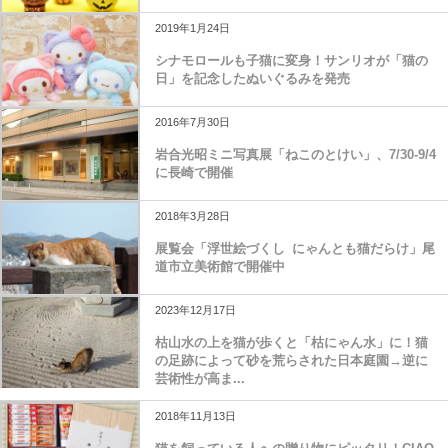
2019年1月24日
シナモロールも子猫に変身！サンリオが「猫の
日」を記念したぬいぐるみを発売
2016年7月30日
岩合光昭ミニ写真展「ねこのとけい」、7/30-9/4
に長崎で開催
2018年3月28日
展覧会「浮世絵づくし にゃんとも猫だらけ」尾
道市立美術館で開催中
2023年12月17日
枯山水の上を猫が歩くと「枯にゃん水」に！猫
の足跡によって砂を荒らされた日本庭園→逆に
芸術性が高ま...
2018年11月13日