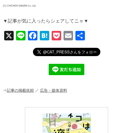
(C) CHICKEN NAKATA Co., Ltd.
▼記事が気に入ったらシェアしてニャ▼
X
Li
F
H
P
E
共
n
a
at
o
m
有
e
c
e
ck
ail
e
n
et
b
a
o
o
⇒
記事の掲載依頼
／
広告・媒体資料
k