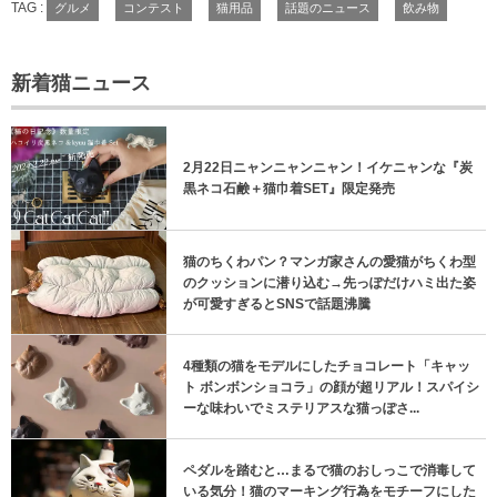
TAG :
グルメ
コンテスト
猫用品
話題のニュース
飲み物
新着猫ニュース
2月22日ニャンニャンニャン！イケニャンな『炭
黒ネコ石鹸＋猫巾着SET』限定発売
猫のちくわパン？マンガ家さんの愛猫がちくわ型
のクッションに潜り込む→先っぽだけハミ出た姿
が可愛すぎるとSNSで話題沸騰
4種類の猫をモデルにしたチョコレート「キャッ
ト ボンボンショコラ」の顔が超リアル！スパイシ
ーな味わいでミステリアスな猫っぽさ...
ペダルを踏むと…まるで猫のおしっこで消毒して
いる気分！猫のマーキング行為をモチーフにした