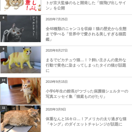
トが京大監修のもと開発した「猫飛び出しサイ
ン」を公開
8
2020年7月25日
全48種類のニャンコを収録！猫の歴史から生態
まで学べる「世界中で愛される美しすぎる猫図
鑑」
9
2020年8月27日
まるでピカチュウ猫…！？飼い主さんの意外な
行動で黄色に染まってしまったタイの猫が話題
に
10
2019年9月15日
小学6年生の館長がつづった保護猫シェルターの
写真エッセイ集「猫庭ものがたり」
11
2020年3月9日
体重なんと16キロ…！アメリカの太り過ぎな猫
「キング」のダイエットチャレンジが話題に