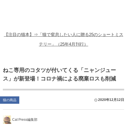
猫の商品レビュー
猫の豆知識・雑学
猫の調査データ
【注目の猫本】⇒「猫で窒息したい人に贈る25のショートミス
猫の譲渡会
テリー」（25年4月刊行）
猫の社会問題
猫のゲーム・アプリ
ねこ専用のコタツが付いてくる「ニャンジュー
ス」が新登場！コロナ禍による廃棄ロスも削減
猫のフリー写真素材
2020年12月12日
猫の商品
Cat Press編集部