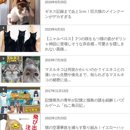
3
2016年8月29日
ギネス記録まであと1cm！巨大猫のメインクー
ンがデカすぎる
4
2023年6月3日
【ニャルベロス】3つの頭をもつ猫の姿がギリシ
ャ神話に登場しそうな存在感→可愛さを隠しき
れない黒猫...
5
2023年7月26日
マヌルネコは何故かわいいのか？イエネコとの
違いから生態や進化まで、知られざるマヌルネ
コの秘密に迫...
6
2017年11月13日
記憶喪失の青年が記憶と猫島の謎を紐解くパズ
ルゲーム「ねこ島日記」
7
2022年2月23日
猫の交通事故を減らす取り組み！イエローハッ