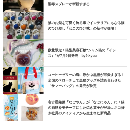
消毒スプレーが斬新すぎる
猫のお髭を可愛く飾る事でインテリアにもなる猫
のひげ差し「ねこのひげ枕」の新作が登場！
数量限定！猫型美容石鹸“シャム猫の『イシ
ス』”が7月9日発売 by9.kyuu
コーヒーゼリーの海に浮かぶ黒猫が可愛すぎる！
全国のベローチェで黒猫グッズを詰め合わせた
「サマーバッグ」の発売が決定
名古屋銘菓「なごやん」が「なごにゃん」に！猫
の肉球をモチーフにした焼き菓子が登場→ネコ好
き社員のアイディアから生まれた新商品...