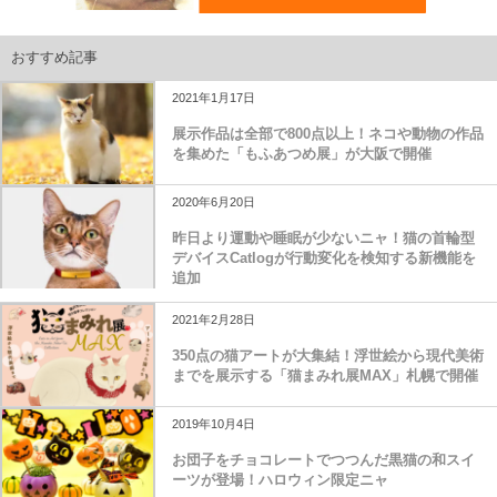
おすすめ記事
2021年1月17日
展示作品は全部で800点以上！ネコや動物の作品
を集めた「もふあつめ展」が大阪で開催
2020年6月20日
昨日より運動や睡眠が少ないニャ！猫の首輪型
デバイスCatlogが行動変化を検知する新機能を
追加
2021年2月28日
350点の猫アートが大集結！浮世絵から現代美術
までを展示する「猫まみれ展MAX」札幌で開催
2019年10月4日
お団子をチョコレートでつつんだ黒猫の和スイ
ーツが登場！ハロウィン限定ニャ