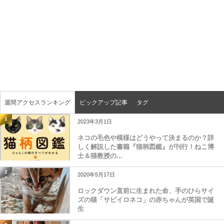
週間アクセスランキング
ピックアップ記事
タグ
1
2023年3月1日
ネコの毛色や模様はどうやって決まるのか？詳
しく解説した書籍『猫柄図鑑』が刊行！ねこ博
士＆猫教授の...
2
2020年5月17日
ロックダウン直前に生まれた命、手のひらサイ
ズの猫「サビイロネコ」の赤ちゃんが英国で誕
生