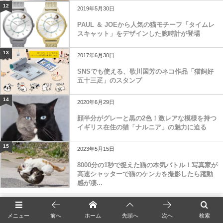
12
2019年5月30日
PAUL ＆ JOEから人気の猫モチーフ「タイムレ
スキャット」をデザインした腕時計が登場
13
2017年6月30日
SNSでも使える、歌川国芳のネコ作品「猫飼好
五十三疋」のスタンプ
14
2020年6月29日
顔半分がグレーと黒の2色！激レアな模様を持つ
イギリス在住の猫「ナルニア」の魅力に迫る
15
2023年5月15日
8000分の1秒で捉えた猫の本気バトル！写真家が
高速シャッターで猫のケンカを撮影したら躍動
感が凄...
＜お得な特典が盛りだくさん＞
メニュー
前へ
ホーム
先頭へ
次へ
検索