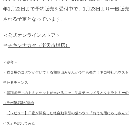
年1月22日まで予約販売を受付中で、1月23日より一般販売
される予定となっています。
＜公式オンラインストア＞
⇒
チキンナカタ（楽天市場店）
＜参考＞
・
猫専用のコタツが付いてくる和歌山みかんが今年も発売！ネコ神社ハウスも
当たるチャンス
・
黒猫ボディのトミカセットが当たるニャ！明星チャルメラとタカラトミーの
コラボ第4弾が開始
・
【レビュー】日産が開発した軽自動車型の猫ハウス「おうち用にゃっさんデ
イズ」を試してみた