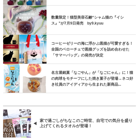
数量限定！猫型美容石鹸“シャム猫の『イシ
ス』”が7月9日発売 by9.kyuu
コーヒーゼリーの海に浮かぶ黒猫が可愛すぎる！
全国のベローチェで黒猫グッズを詰め合わせた
「サマーバッグ」の発売が決定
名古屋銘菓「なごやん」が「なごにゃん」に！猫
の肉球をモチーフにした焼き菓子が登場→ネコ好
き社員のアイディアから生まれた新商品...
家で過ごしがちなこのご時世、自宅での気分を盛り
上げてくれるタオルが登場！