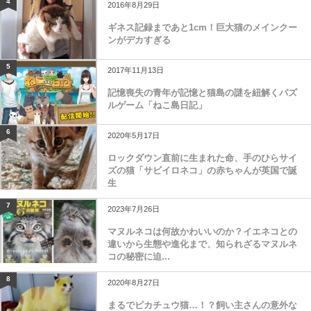
4
2016年8月29日
ギネス記録まであと1cm！巨大猫のメインクー
ンがデカすぎる
5
2017年11月13日
記憶喪失の青年が記憶と猫島の謎を紐解くパズ
ルゲーム「ねこ島日記」
6
2020年5月17日
ロックダウン直前に生まれた命、手のひらサイ
ズの猫「サビイロネコ」の赤ちゃんが英国で誕
生
7
2023年7月26日
マヌルネコは何故かわいいのか？イエネコとの
違いから生態や進化まで、知られざるマヌルネ
コの秘密に迫...
8
2020年8月27日
まるでピカチュウ猫…！？飼い主さんの意外な