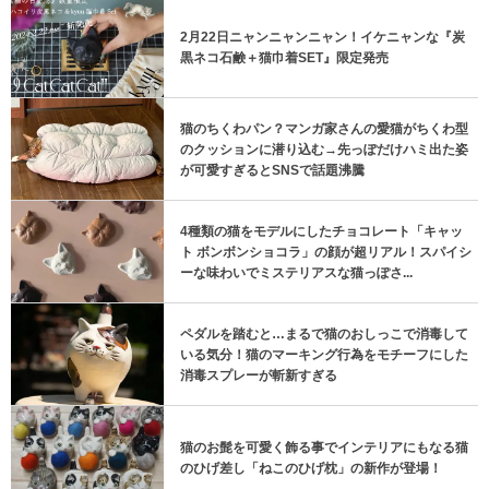
2月22日ニャンニャンニャン！イケニャンな『炭
黒ネコ石鹸＋猫巾着SET』限定発売
猫のちくわパン？マンガ家さんの愛猫がちくわ型
のクッションに潜り込む→先っぽだけハミ出た姿
が可愛すぎるとSNSで話題沸騰
4種類の猫をモデルにしたチョコレート「キャッ
ト ボンボンショコラ」の顔が超リアル！スパイシ
ーな味わいでミステリアスな猫っぽさ...
ペダルを踏むと…まるで猫のおしっこで消毒して
いる気分！猫のマーキング行為をモチーフにした
消毒スプレーが斬新すぎる
猫のお髭を可愛く飾る事でインテリアにもなる猫
のひげ差し「ねこのひげ枕」の新作が登場！