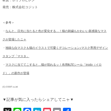
材質：ポリプロピレン
発売：株式会社コジット
＜参考＞
・
なんと、日光に当たると色が変化する…！猫の刺繍もかわいい新感覚なマス
クが登場したニャ
・
地味な白マスクも猫のイラストで可愛くデコレーション♪マスク専用デザイン
スタンプ「マスタ」
・
マスクに当ててこすると…猫が現れるッ！布用転写シール「irodo（イロ
ド）」の新作が登場
(C) COGIT co.,ltd
▼記事が気に入ったらシェアしてニャ▼