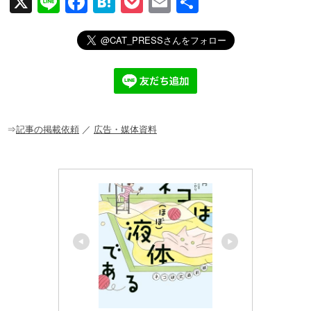
X
Li
F
H
P
E
共
n
a
at
o
m
有
e
c
e
ck
ail
e
n
et
b
a
o
o
⇒
記事の掲載依頼
／
広告・媒体資料
k