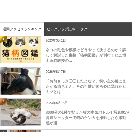
週間アクセスランキング
ピックアップ記事
タグ
1
2023年3月1日
ネコの毛色や模様はどうやって決まるのか？詳
しく解説した書籍『猫柄図鑑』が刊行！ねこ博
士＆猫教授の...
2
2026年8月7日
「お前さっき◯◯したよな？」飼い主の腕にま
たがる猫ちゃん、その可愛い後ろ姿に隠れたヒ
ミツとは
3
2023年5月15日
8000分の1秒で捉えた猫の本気バトル！写真家が
高速シャッターで猫のケンカを撮影したら躍動
感が凄...