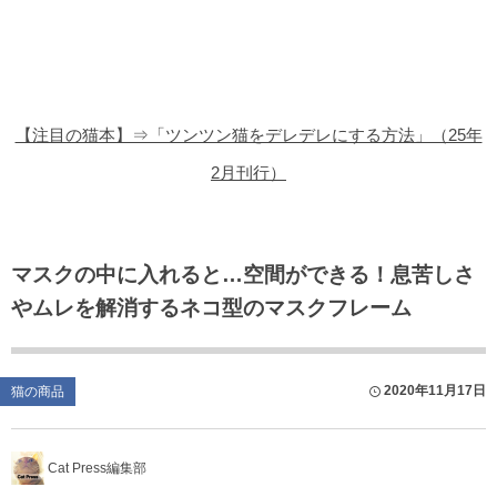
猫の商品レビュー
猫の豆知識・雑学
猫の調査データ
【注目の猫本】⇒「ツンツン猫をデレデレにする方法」（25年
猫の譲渡会
2月刊行）
猫の社会問題
猫のゲーム・アプリ
マスクの中に入れると…空間ができる！息苦しさ
やムレを解消するネコ型のマスクフレーム
猫のフリー写真素材
2020年11月17日
猫の商品
Cat Press編集部