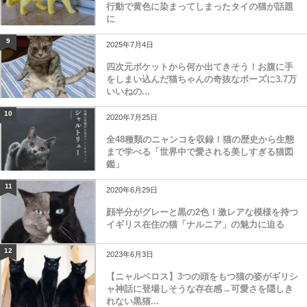
行動で黄色に染まってしまったタイの猫が話題
に
9
2025年7月4日
四次元ポケットから何か出てきそう！お腹に手
をしまい込んだ猫ちゃんの奇抜なポーズに3.7万
いいねの...
10
2020年7月25日
全48種類のニャンコを収録！猫の歴史から生態
まで学べる「世界中で愛される美しすぎる猫図
鑑」
11
2020年6月29日
顔半分がグレーと黒の2色！激レアな模様を持つ
イギリス在住の猫「ナルニア」の魅力に迫る
12
2023年6月3日
【ニャルベロス】3つの頭をもつ猫の姿がギリシ
ャ神話に登場しそうな存在感→可愛さを隠しき
れない黒猫...