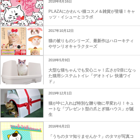
2018年8月16日
PLAZAにかわいい猫コスメ＆雑貨が登場！キャ
ッツ・イシューとコラボ
2017年10月12日
猫の被りものシリーズ、最新作はハローキティ
やサンリオキャラクターズ
2018年5月9日
大型な猫ちゃんでも安心ニャ！広さが2倍になっ
た猫用システムトイレ「デオトイレ 快適ワイ
ド」
2019年12月1日
猫が中に入れば特別な贈り物に早変わり！キュ
ートな「プレゼント型の爪とぎ猫ハウス」が誕
生
2016年6月2日
「うちのタマ知りませんか？」のタマが写真コ