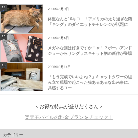
13
2020年3月9日
体重なんと16キロ…！アメリカの太り過ぎな猫
「キング」のダイエットチャレンジが話題に
14
2020年5月4日
メガネな猫は好きですかニャ！？ポールアンド
ジョーからサングラスキャット柄の新作が登場
15
2025年9月14日
「もう完成でいいよね？」キャットタワーの組
み立て現場で起こった猫あるあるな出来事に、
共感するユー...
＜お得な特典が盛りだくさん＞
楽天モバイルの料金プランをチェック！
カテゴリー