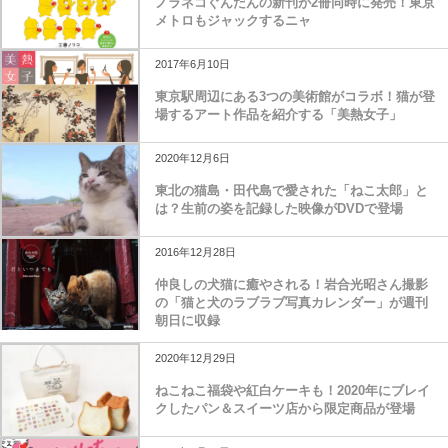
ノラネコぐんだんの新刊が2冊同時に発売！東京
メトロもジャックするニャ
2017年6月10日
東京駅周辺にある3つの美術館がコラボ！猫が登
場するアート作品を紹介する「美熱女子」
2020年12月6日
東北の猫島・田代島で愛された「ねこ太郎」と
は？生前の姿を記録した映像がDVDで登場
2016年12月28日
仲良しの犬猫に癒やされる！岩合光昭さん撮影
の「猫と犬のラブラブ写真カレンダー」が週刊
朝日に収録
2020年12月29日
ねこねこ福袋や紅白ケーキも！2020年にブレイ
クしたパン＆スイーツ店から限定商品が登場