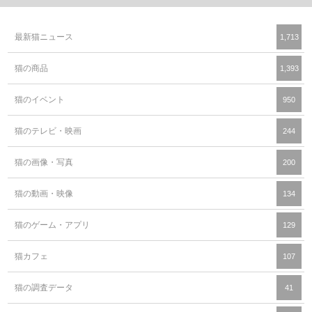
最新猫ニュース
1,713
猫の商品
1,393
猫のイベント
950
猫のテレビ・映画
244
猫の画像・写真
200
猫の動画・映像
134
猫のゲーム・アプリ
129
猫カフェ
107
猫の調査データ
41